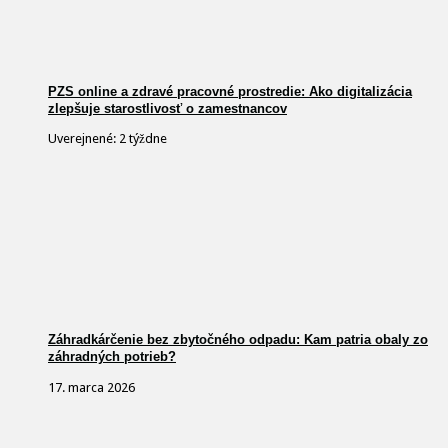
PZS online a zdravé pracovné prostredie: Ako digitalizácia
zlepšuje starostlivosť o zamestnancov
Uverejnené: 2 týždne
Záhradkárčenie bez zbytočného odpadu: Kam patria obaly zo
záhradných potrieb?
17. marca 2026