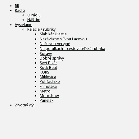
RR
Rádio
O rádiu
Náš tím
Vysielanie
Relácie / rubriky
Šlabikár šťastia
Nezáväzne s Evou Lacovou
Naše veci verejné
Na potulkách – cestovateľská rubrika
Správy
Dobré správy
Svet Bizár
Rock Beat
KORS
Miklovica
Pohľadisko
Filmotéka
Metro
Motoshow
Panelák
Životný štýl