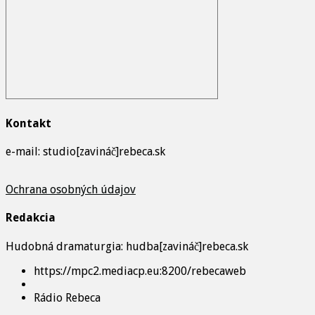
Kontakt
e-mail: studio[zavináč]rebeca.sk
Ochrana osobných údajov
Redakcia
Hudobná dramaturgia: hudba[zavináč]rebeca.sk
https://mpc2.mediacp.eu:8200/rebecaweb
Rádio Rebeca