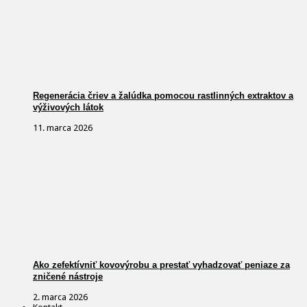
Regenerácia čriev a žalúdka pomocou rastlinných extraktov a
výživových látok
11. marca 2026
Ako zefektívniť kovovýrobu a prestať vyhadzovať peniaze za
zničené nástroje
2. marca 2026