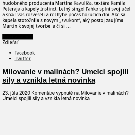
hudobného producenta Martina Kavuliča, textára Kamila
Peteraja a kapely Instinct. Letný singel ľahko splní svoj účel
a snáď vás rozveselí a rozhýbe počas horúcich dní. Ako sa
kapela stotožnila s novým „zvukom“, aký postoj zaujíma
Martin k svojej tvorbe a či si …
Prečítať viac »
Zdieľať
Facebook
Twitter
Milovanie v malinách? Umelci spojili
sily a vznikla letná novinka
23. júla 2020
Komentáre vypnuté
na Milovanie v malinách?
Umelci spojili sily a vznikla letná novinka