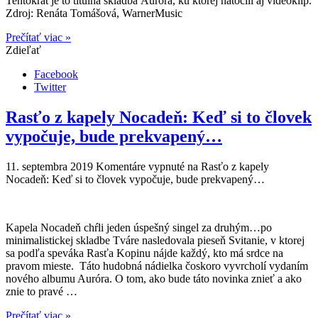
Tentokrát je to titulná skladba Auróra, ku ktorej natočili aj videoklip.
Zdroj: Renáta Tomášová, WarnerMusic
Prečítať viac »
Zdieľať
Facebook
Twitter
Rasťo z kapely Nocadeň: Keď si to človek
vypočuje, bude prekvapený…
11. septembra 2019
Komentáre vypnuté
na Rasťo z kapely
Nocadeň: Keď si to človek vypočuje, bude prekvapený…
Kapela Nocadeň chŕli jeden úspešný singel za druhým…po
minimalistickej skladbe Tváre nasledovala pieseň Svitanie, v ktorej
sa podľa speváka Rasťa Kopinu nájde každý, kto má srdce na
pravom mieste. Táto hudobná nádielka čoskoro vyvrcholí vydaním
nového albumu Auróra. O tom, ako bude táto novinka znieť a ako
znie to pravé …
Prečítať viac »