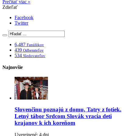
Prečítať viac »
Zdieľať
Facebook
Twitter
6,487
Fanúšikov
439
Odberateľov
534
Sledovateľov
Najnovšie
Slovenčinu poznajú z domu, Tatry z fotiek.
Letný tábor Srdcom Slovák vracia deti
krajanov k ich koreňom
Uverejnené: 4 dni