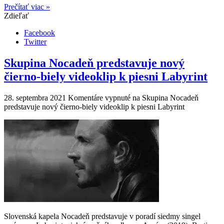
Prečítať viac »
Zdieľať
Facebook
Twitter
Skupina Nocadeň predstavuje nový
čierno-biely videoklip k piesni Labyrint
28. septembra 2021
Komentáre vypnuté
na Skupina Nocadeň
predstavuje nový čierno-biely videoklip k piesni Labyrint
Slovenská kapela Nocadeň predstavuje v poradí siedmy singel