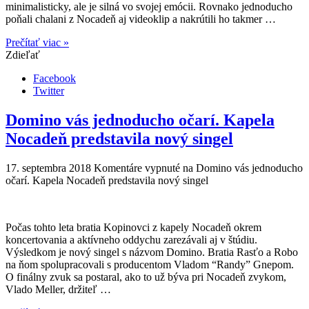
minimalisticky, ale je silná vo svojej emócii. Rovnako jednoducho
poňali chalani z Nocadeň aj videoklip a nakrútili ho takmer …
Prečítať viac »
Zdieľať
Facebook
Twitter
Domino vás jednoducho očarí. Kapela
Nocadeň predstavila nový singel
17. septembra 2018
Komentáre vypnuté
na Domino vás jednoducho
očarí. Kapela Nocadeň predstavila nový singel
Počas tohto leta bratia Kopinovci z kapely Nocadeň okrem
koncertovania a aktívneho oddychu zarezávali aj v štúdiu.
Výsledkom je nový singel s názvom Domino. Bratia Rasťo a Robo
na ňom spolupracovali s producentom Vladom “Randy” Gnepom.
O finálny zvuk sa postaral, ako to už býva pri Nocadeň zvykom,
Vlado Meller, držiteľ …