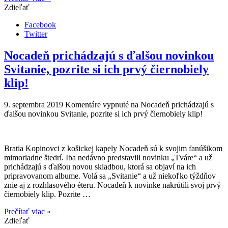
Zdieľať
Facebook
Twitter
Nocadeň prichádzajú s ďalšou novinkou
Svitanie, pozrite si ich prvý čiernobiely
klip!
9. septembra 2019
Komentáre vypnuté
na Nocadeň prichádzajú s
ďalšou novinkou Svitanie, pozrite si ich prvý čiernobiely klip!
Bratia Kopinovci z košickej kapely Nocadeň sú k svojim fanúšikom
mimoriadne štedrí. Iba nedávno predstavili novinku „Tváre“ a už
prichádzajú s ďalšou novou skladbou, ktorá sa objaví na ich
pripravovanom albume. Volá sa „Svitanie“ a už niekoľko týždňov
znie aj z rozhlasového éteru. Nocadeň k novinke nakrútili svoj prvý
čiernobiely klip. Pozrite …
Prečítať viac »
Zdieľať