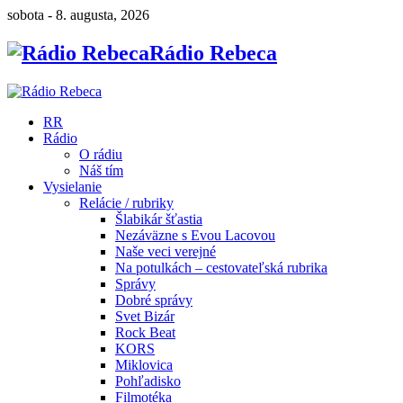
sobota - 8. augusta, 2026
Rádio Rebeca
RR
Rádio
O rádiu
Náš tím
Vysielanie
Relácie / rubriky
Šlabikár šťastia
Nezáväzne s Evou Lacovou
Naše veci verejné
Na potulkách – cestovateľská rubrika
Správy
Dobré správy
Svet Bizár
Rock Beat
KORS
Miklovica
Pohľadisko
Filmotéka