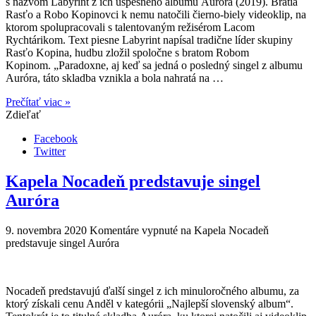
s názvom Labyrint z ich úspešného albumu Auróra (2019). Bratia
Rasťo a Robo Kopinovci k nemu natočili čierno-biely videoklip, na
ktorom spolupracovali s talentovaným režisérom Lacom
Rychtárikom. Text piesne Labyrint napísal tradične líder skupiny
Rasťo Kopina, hudbu zložil spoločne s bratom Robom
Kopinom. „Paradoxne, aj keď sa jedná o posledný singel z albumu
Auróra, táto skladba vznikla a bola nahratá na …
Prečítať viac »
Zdieľať
Facebook
Twitter
Kapela Nocadeň predstavuje singel
Auróra
9. novembra 2020
Komentáre vypnuté
na Kapela Nocadeň
predstavuje singel Auróra
Nocadeň predstavujú ďalší singel z ich minuloročného albumu, za
ktorý získali cenu Anděl v kategórii „Najlepší slovenský album“.