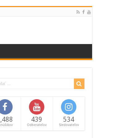
,488
439
534
anúšikov
Odberateľov
Sledovateľov