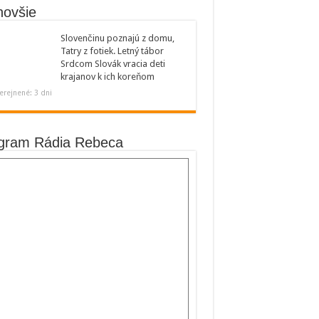
novšie
Slovenčinu poznajú z domu,
Tatry z fotiek. Letný tábor
Srdcom Slovák vracia deti
krajanov k ich koreňom
erejnené: 3 dni
gram Rádia Rebeca