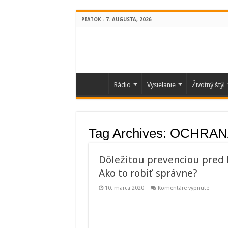
PIATOK - 7. AUGUSTA, 2026
Rádio
Vysielanie
Životný štýl
Tag Archives:
OCHRAN
Dôležitou prevenciou pred 
Ako to robiť správne?
na
10. marca 2020
Komentáre vypnuté
Dôleži
preven
pred
korona
je
stále