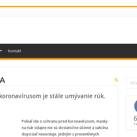
Kontakt
A
koronavírusom je stále umývanie rúk.
tou
6
ciou
Pokiaľ ide o ochranu pred koronavírusom, masky
F
na tvár údajne nie sú dostatočne účinné a vakcína
vírusom
doposiaľ neexistuje. Jedným z preventívnych