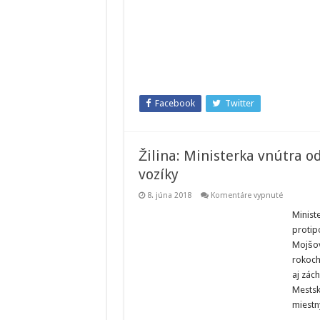
umývan
rúk.
Ako
to
robiť
správn
Facebook
Twitter
Žilina: Ministerka vnútra 
vozíky
na
8. júna 2018
Komentáre vypnuté
Žilina:
Ministerk
Minist
vnútra
protip
odovzdal
hasičom
Mojšov
nové
rokoch 
protipovo
vozíky
aj zác
Mestsk
miest