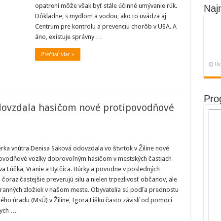
opatrení môže však byť stále účinné umývanie rúk.
ie
Naj
Dôkladne, s mydlom a vodou, ako to uvádza aj
Centrum pre kontrolu a prevenciu chorôb v USA. A
áno, existuje správny …
e?
Prečítať viac »
Uv
Pro
odovzdala hasičom nové protipovodňové
a
erka vnútra Denisa Saková odovzdala vo štvrtok v Žiline nové
ovodňové vozíky dobrovoľným hasičom v mestských častiach
a
a Lúčka, Vranie a Bytčica. Búrky a povodne v posledných
čoraz častejšie preverujú silu a nielen trpezlivosť občanov, ale
dňové
hranných zložiek v našom meste. Obyvatelia sú podľa prednostu
ého úradu (MsÚ) v Žiline, Igora Lišku často závislí od pomoci
nych …