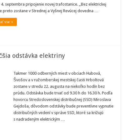
du
 4. septembra pripojenie novej trafostanice. „Bez elektrickej
e preto zostane v Strednej a Vyšnej Revúcej dovedna …
tať viac »
šia odstávka elektriny
berský
Takmer 1000 odberných miest v obciach Hubová,
Švošov a v ružomberskej mestskej časti Hrboltová
vka
zostane v stredu 22. augusta na niekoľko hodín bez
ny
prúdu. Odstávka bude trvať od 9.30 h do 16.30 h. Podľa
hovorcu Stredoslovenskej distribučnej (SSD) Miroslava
Gejdoša, dôvodom odstávky bude preventívne vypnutie
distribučných vedení v správe SSD, ktoré sa križujú
s nadradeným elektrickým …