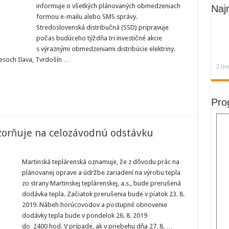
informuje o všetkých plánovaných obmedzeniach
Naj
ý
formou e-mailu alebo SMS správy.
n
jú
Stredoslovenská distribučná (SSD) pripravuje
iahlejšie
počas budúceho týždňa tri investičné akcie
ávky
riny
s výraznými obmedzeniami distribúcie elektriny.
kresoch Ilava, Tvrdošín …
Uve
Pro
zorňuje na celozávodnú odstávku
ská
enská
Martinská teplárenská oznamuje, že z dôvodu prác na
rňuje
plánovanej oprave a údržbe zariadení na výrobu tepla
ávodnú
zo strany Martinskej teplárenskej, a.s., bude prerušená
vku
dodávka tepla. Začiatok prerušenia bude v piatok 23. 8.
2019. Nábeh horúcovodov a postupné obnovenie
dodávky tepla bude v pondelok 26. 8. 2019
do 2400 hod. V prípade, ak v priebehu dňa 27. 8. …