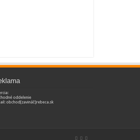
eklama
rcia:
hodné oddelenie
ail: obchod[zavináč]rebeca.sk