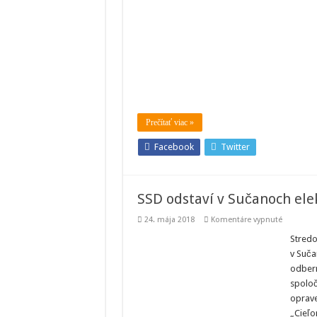
približne
1100
odbernýc
miest
v
okrese
Žilina
Prečítať viac »
Facebook
Twitter
SSD odstaví v Sučanoch ele
na
24. mája 2018
Komentáre vypnuté
SSD
odstaví
Stredo
v
v Suča
Sučanoc
elektrickú
odbern
energiu
spoloč
oprave
„Cieľo