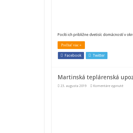
a
Doln
Kubí
čaka
rozs
odst
elekt
Pocíti ich približne dvetisíc domácností v o
Prečítať viac »
Facebook
Twitter
Martinská teplárenská upo
na
23. augusta 2019
Komentáre vypnuté
Martin
teplár
upozo
na
celoz
odstá