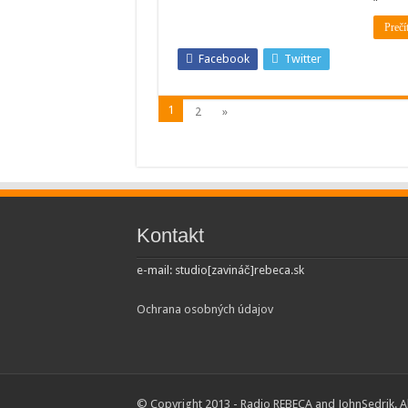
Prečí
Facebook
Twitter
1
2
»
Kontakt
e-mail: studio[zavináč]rebeca.sk
Ochrana osobných údajov
© Copyright 2013 - Radio REBECA and
JohnSedrik
. 