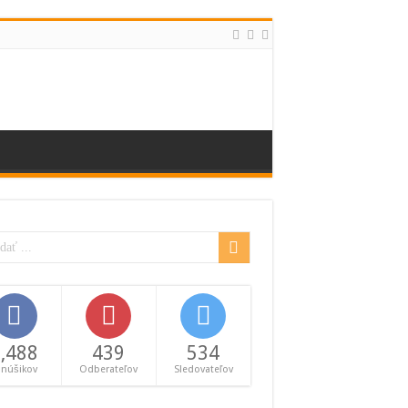
,488
439
534
anúšikov
Odberateľov
Sledovateľov