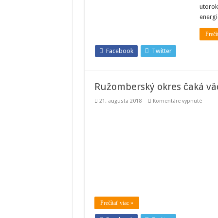
prú
utorok
energi
Prečí
Facebook
Twitter
Ružomberský okres čaká väč
na
21. augusta 2018
Komentáre vypnuté
Ružom
okres
čaká
väčšia
odstá
elektri
Prečítať viac »