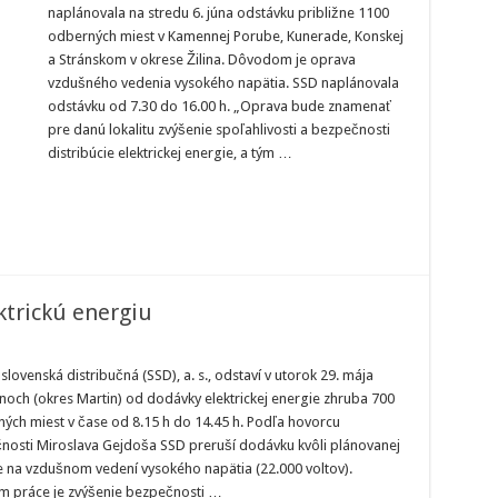
naplánovala na stredu 6. júna odstávku približne 1100
h
odberných miest v Kamennej Porube, Kunerade, Konskej
a Stránskom v okrese Žilina. Dôvodom je oprava
vzdušného vedenia vysokého napätia. SSD naplánovala
odstávku od 7.30 do 16.00 h. „Oprava bude znamenať
pre danú lokalitu zvýšenie spoľahlivosti a bezpečnosti
distribúcie elektrickej energie, a tým …
ktrickú energiu
slovenská distribučná (SSD), a. s., odstaví v utorok 29. mája
noch (okres Martin) od dodávky elektrickej energie zhruba 700
h
ých miest v čase od 8.15 h do 14.45 h. Podľa hovorcu
nosti Miroslava Gejdoša SSD preruší dodávku kvôli plánovanej
 na vzdušnom vedení vysokého napätia (22.000 voltov).
m práce je zvýšenie bezpečnosti …