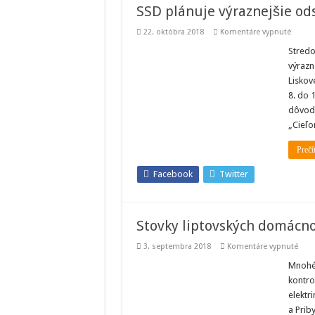
SSD plánuje výraznejšie ods
na
22. októbra 2018
Komentáre vypnuté
SSD
plánuj
Stredo
výrazn
výrazn
odstáv
elektri
Liskov
v
8. do 
obciac
Liskov
dôvodo
a
Žiar
„Cieľo
Prečí
Facebook
Twitter
Stovky liptovských domácno
na
3. septembra 2018
Komentáre vypnuté
Stov
lipt
Mnohé 
domá
kontro
zost
tent
elektr
týžd
a Prib
bez