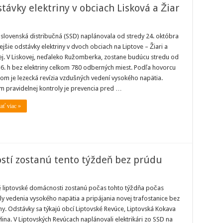
távky elektriny v obciach Lisková a Žiar
e
slovenská distribučná (SSD) naplánovala od stredy 24. októbra
ejšie
ejšie odstávky elektriny v dvoch obciach na Liptove – Žiari a
ky
ny
ej. V Liskovej, neďaleko Ružomberka, zostane budúcu stredu od
16. h bez elektriny celkom 780 odberných miest. Podľa hovorcu
h
á
m je lezecká revízia vzdušných vedení vysokého napätia.
m pravidelnej kontroly je prevencia pred …
tať viac »
stí zostanú tento týždeň bez prúdu
ky
ovských
liptovské domácnosti zostanú počas tohto týždňa počas
cností
ly vedenia vysokého napätia a pripájania novej trafostanice bez
anú
o
iny. Odstávky sa týkajú obcí Liptovské Revúce, Liptovská Kokava
eň
ylina. V Liptovských Revúcach naplánovali elektrikári zo SSD na