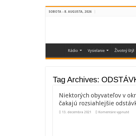
SOBOTA - 8. AUGUSTA, 2026
Rádio
Vysielanie
Životný štýl
Tag Archives:
ODSTÁV
Niektorých obyvateľov v okr
čakajú rozsiahlejšie odstáv
na
13. decembra 2021
Komentáre vypnuté
Niek
obyv
v
okre
Ilava
Tvrd