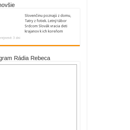
novšie
Slovenčinu poznajú z domu,
Tatry z fotiek. Letný tábor
Srdcom Slovák vracia deti
krajanov k ich koreňom
rejnené: 3 dni
gram Rádia Rebeca