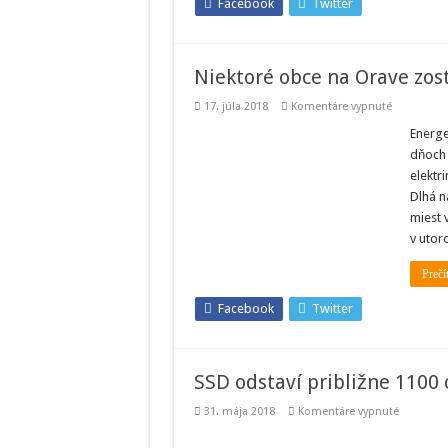
Facebook
Twitter
Niektoré obce na Orave zos
na
17. júla 2018
Komentáre vypnuté
Niektoré
obce
Energe
na
dňoch 
Orave
zostanú
elektr
bez
Dlhá n
elektriny
miest 
v utor
Prečí
Facebook
Twitter
SSD odstaví približne 1100 
na
31. mája 2018
Komentáre vypnuté
SSD
odstaví