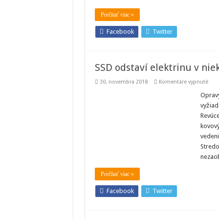
Prečítať viac »
Facebook
Twitter
SSD odstaví elektrinu v nie
na
30. novembra 2018
Komentáre vypnuté
SSD
odst
Opravy
elek
vyžiad
v
niek
Revúce
obci
kovový
Orav
a
vedeni
Lipt
Stredo
nezao
Prečítať viac »
Facebook
Twitter