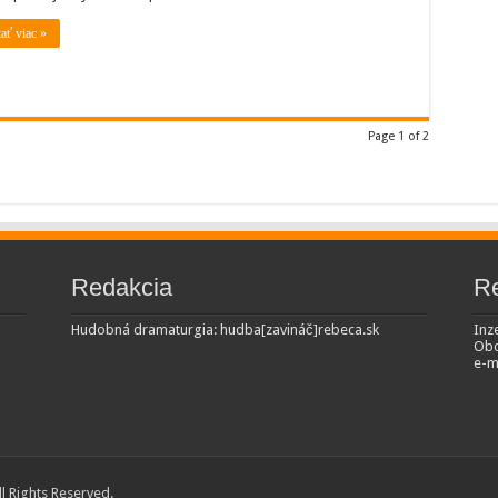
tať viac »
Page 1 of 2
Redakcia
R
Hudobná dramaturgia: hudba[zavináč]rebeca.sk
Inze
Obc
e-m
All Rights Reserved.