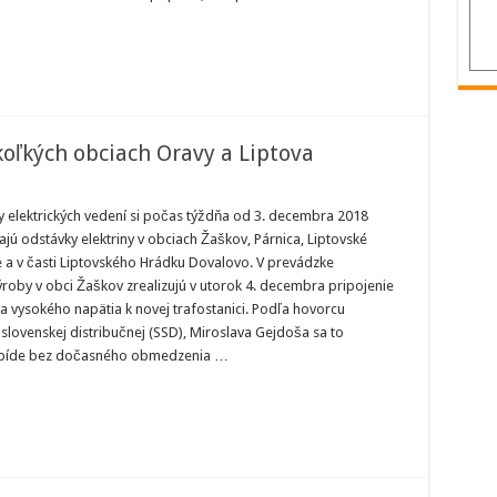
koľkých obciach Oravy a Liptova
aví
 elektrických vedení si počas týždňa od 3. decembra 2018
trinu
ajú odstávky elektriny v obciach Žaškov, Párnica, Liptovské
oľkých
 a v časti Liptovského Hrádku Dovalovo. V prevádzke
ach
roby v obci Žaškov zrealizujú v utorok 4. decembra pripojenie
y
a vysokého napätia k novej trafostanici. Podľa hovorcu
ova
slovenskej distribučnej (SSD), Miroslava Gejdoša sa to
bíde bez dočasného obmedzenia …