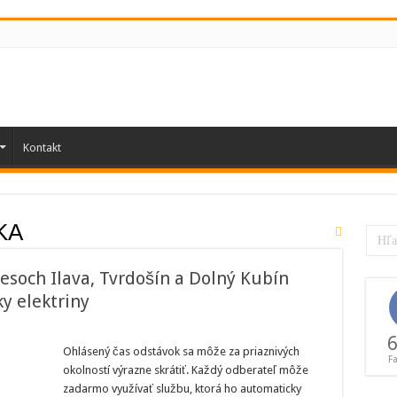
Kontakt
KA
esoch Ilava, Tvrdošín a Dolný Kubín
ky elektriny
torých
6
ateľov
Ohlásený čas odstávok sa môže za priaznivých
F
okolností výrazne skrátiť. Každý odberateľ môže
soch
,
zadarmo využívať službu, ktorá ho automaticky
ošín