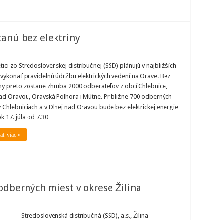
tanú bez elektriny
tici zo Stredoslovenskej distribučnej (SSD) plánujú v najbližších
vykonať pravidelnú údržbu elektrických vedení na Orave. Bez
iny preto zostane zhruba 2000 odberateľov z obcí Chlebnice,
ad Oravou, Oravská Polhora i Mútne. Približne 700 odberných
v Chlebniciach a v Dlhej nad Oravou bude bez elektrickej energie
ok 17. júla od 7.30 …
tať viac »
odberných miest v okrese Žilina
Stredoslovenská distribučná (SSD), a.s., Žilina