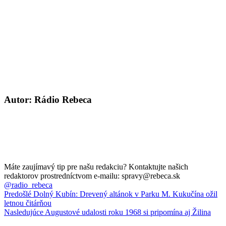
Autor: Rádio Rebeca
Máte zaujímavý tip pre našu redakciu? Kontaktujte našich
redaktorov prostredníctvom e-mailu: spravy@rebeca.sk
@radio_rebeca
Predošlé
Dolný Kubín: Drevený altánok v Parku M. Kukučína ožil
letnou čitárňou
Nasledujúce
Augustové udalosti roku 1968 si pripomína aj Žilina