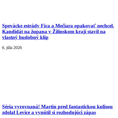
Spevácke estrády Fica a Mečiara opakovať nechcel.
Kandidát na župana v Žilinskom kraji stavil na
vlastný hudobný klip
6. júla 2026
Séria vyrovnaná! Martin pred fantastickou kulisou
zdolal Levice a vynútil si rozhodujúci zápas