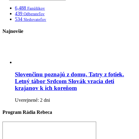
6,488
Fanúšikov
439
Odberateľov
534
Sledovateľov
Najnovšie
Slovenčinu poznajú z domu, Tatry z fotiek.
Letný tábor Srdcom Slovák vracia deti
krajanov k ich koreňom
Uverejnené: 2 dni
Program Rádia Rebeca