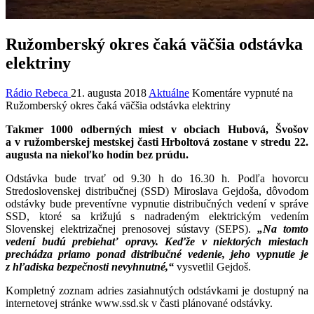
Ružomberský okres čaká väčšia odstávka
elektriny
Rádio Rebeca
21. augusta 2018
Aktuálne
Komentáre vypnuté
na
Ružomberský okres čaká väčšia odstávka elektriny
Takmer 1000 odberných miest v obciach Hubová, Švošov
a v ružomberskej mestskej časti Hrboltová zostane v stredu 22.
augusta na niekoľko hodín bez prúdu.
Odstávka bude trvať od 9.30 h do 16.30 h. Podľa hovorcu
Stredoslovenskej distribučnej (SSD) Miroslava Gejdoša, dôvodom
odstávky bude preventívne vypnutie distribučných vedení v správe
SSD, ktoré sa križujú s nadradeným elektrickým vedením
Slovenskej elektrizačnej prenosovej sústavy (SEPS).
„Na tomto
vedení budú prebiehať opravy. Keďže v niektorých miestach
prechádza priamo ponad distribučné vedenie, jeho vypnutie je
z hľadiska bezpečnosti nevyhnutné,“
vysvetlil Gejdoš.
Kompletný zoznam adries zasiahnutých odstávkami je dostupný na
internetovej stránke www.ssd.sk v časti plánované odstávky.