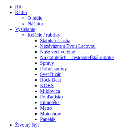
RR
Rádio
O rádiu
Náš tím
Vysielanie
Relácie / rubriky
Šlabikár šťastia
Nezáväzne s Evou Lacovou
Naše veci verejné
Na potulkách – cestovateľská rubrika
Správy
Dobré správy
Svet Bizár
Rock Beat
KORS
Miklovica
Pohľadisko
Filmotéka
Metro
Motoshow
Panelák
Životný štýl