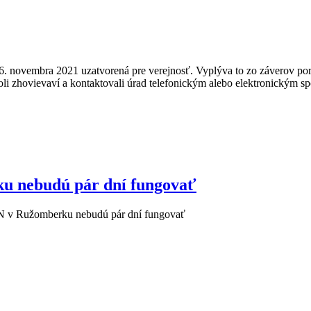
 novembra 2021 uzatvorená pre verejnosť. Vyplýva to zo záverov porad
boli zhovievaví a kontaktovali úrad telefonickým alebo elektronický
u nebudú pár dní fungovať
N v Ružomberku nebudú pár dní fungovať