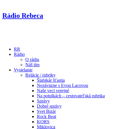
Rádio Rebeca
RR
Rádio
O rádiu
Náš tím
Vysielanie
Relácie / rubriky
Šlabikár šťastia
Nezáväzne s Evou Lacovou
Naše veci verejné
Na potulkách – cestovateľská rubrika
Správy
Dobré správy
Svet Bizár
Rock Beat
KORS
Miklovica