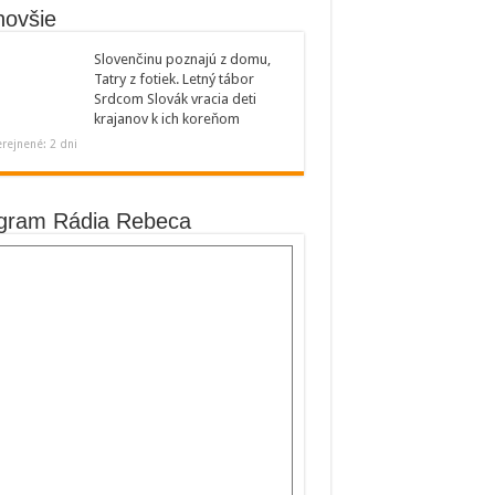
novšie
Slovenčinu poznajú z domu,
Tatry z fotiek. Letný tábor
Srdcom Slovák vracia deti
krajanov k ich koreňom
rejnené: 2 dni
gram Rádia Rebeca