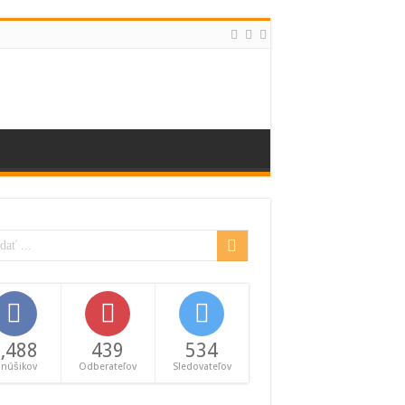
,488
439
534
anúšikov
Odberateľov
Sledovateľov