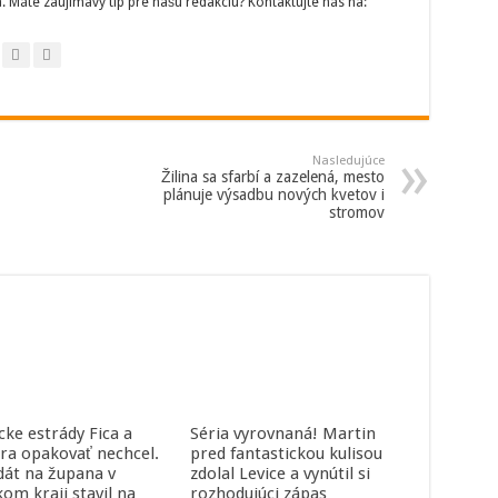
 Máte zaujímavý tip pre našu redakciu? Kontaktujte nás na:
Nasledujúce
Žilina sa sfarbí a zazelená, mesto
plánuje výsadbu nových kvetov i
stromov
cke estrády Fica a
Séria vyrovnaná! Martin
ra opakovať nechcel.
pred fantastickou kulisou
dát na župana v
zdolal Levice a vynútil si
kom kraji stavil na
rozhodujúci zápas