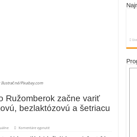
Naj
Uve
Pro
: Ilustračné/Pixabay.com
o Ružomberok začne variť
ovú, bezlaktózovú a šetriacu
na
uálne
Komentáre vypnuté
Od
septembra