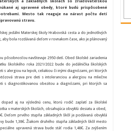
terských a základných školách so zriaďovateľskou
Mesto
Ružomberok
úkané aj upravené obedy, ktoré budú prispôsobené
začne
potrebami. Mesto tak reaguje na nárast počtu detí
variť
školákom
ripravovanú stravu.
aj
bezlepkovú,
bezlaktózovú
skej jedálni Materskej školy Hrabovská cesta a do jednotlivých
a šetriacu
diétu
k, aby bola rozdávaná deťom v rovnakom čase, ako je plánovaný
kou pôsobnosťou navštevuje 2950 detí. Obed školské zariadenia
atku školského roka 2021/2022 bude do jedálnička školských
i s alergiou na lepok, celiakiou či inými diagnózami, pri ktorých
aktózová strava pre deti s intoleranciou a alergiou na mliečne
eti s diagnostikovanou obezitou a diagnózami, pri ktorých sa
opad aj na výslednú cenu, ktorú rodič zaplatí za školské
otka v materských školách, obsahujúca obvyklú desiatu a obed,
75€. Deťom prvého stupňa základných škôl je podávaná obvyklá
ravy bude 1,38€. Žiakom druhého stupňa základných škôl mesto
špeciálne upravená strava bude stáť rodia 1,48€. Za zvýšením