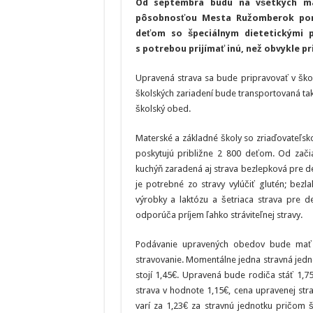
Od septembra budú na všetkých ma
pôsobnosťou Mesta Ružomberok pon
deťom so špeciálnym dietetickými 
s potrebou prijímať inú, než obvykle p
Upravená strava sa bude pripravovať v škol
školských zariadení bude transportovaná ta
školský obed.
Materské a základné školy so zriaďovateľs
poskytujú približne 2 800 deťom. Od zači
kuchýň zaradená aj strava bezlepková pre det
je potrebné zo stravy vylúčiť glutén; bezl
výrobky a laktózu a šetriaca strava pre d
odporúča príjem ľahko stráviteľnej stravy.
Podávanie upravených obedov bude mať d
stravovanie. Momentálne jedna stravná jedn
stojí 1,45€. Upravená bude rodiča stáť 1,
strava v hodnote 1,15€, cena upravenej st
varí za 1,23€ za stravnú jednotku pričom 