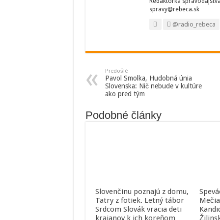
Redaktorka spravodajstva.
spravy@rebeca.sk
@radio_rebeca
Predošlé
Pavol Smolka, Hudobná únia
Slovenska: Nič nebude v kultúre
ako pred tým
Podobné články
Slovenčinu poznajú z domu,
Spevá
Tatry z fotiek. Letný tábor
Mečia
Srdcom Slovák vracia deti
Kandi
krajanov k ich koreňom
Žilins