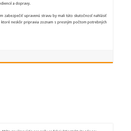
ediencií a dopravy.
m zabezpečiť upravenú stravu by mali túto skutočnosť nahlásiť
h, ktoré neskôr pripravia zoznam s presným počtom potrebných