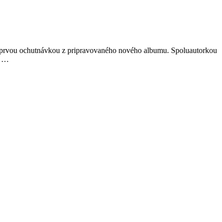
je prvou ochutnávkou z pripravovaného nového albumu. Spoluautorkou
m …