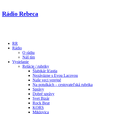
Rádio Rebeca
RR
Rádio
O rádiu
Náš tím
Vysielanie
Relácie / rubriky
Šlabikár šťastia
Nezáväzne s Evou Lacovou
Naše veci verejné
Na potulkách – cestovateľská rubrika
Správy
Dobré správy
Svet Bizár
Rock Beat
KORS
Miklovica