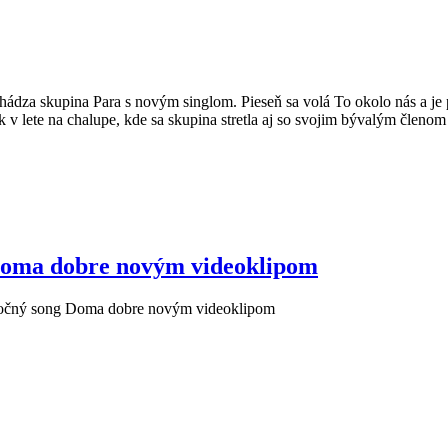
hádza skupina Para s novým singlom. Pieseň sa volá To okolo nás a 
k v lete na chalupe, kde sa skupina stretla aj so svojim bývalým členo
 Doma dobre novým videoklipom
ročný song Doma dobre novým videoklipom