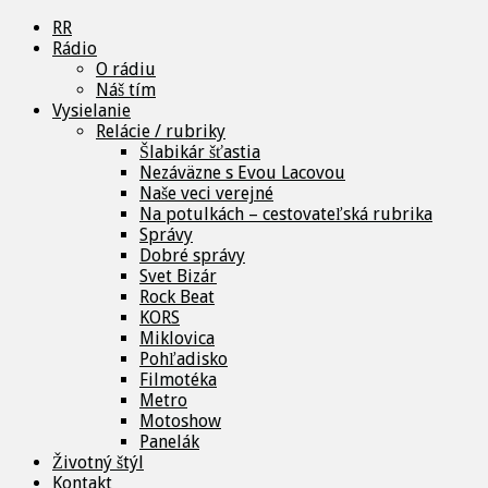
RR
Rádio
O rádiu
Náš tím
Vysielanie
Relácie / rubriky
Šlabikár šťastia
Nezáväzne s Evou Lacovou
Naše veci verejné
Na potulkách – cestovateľská rubrika
Správy
Dobré správy
Svet Bizár
Rock Beat
KORS
Miklovica
Pohľadisko
Filmotéka
Metro
Motoshow
Panelák
Životný štýl
Kontakt