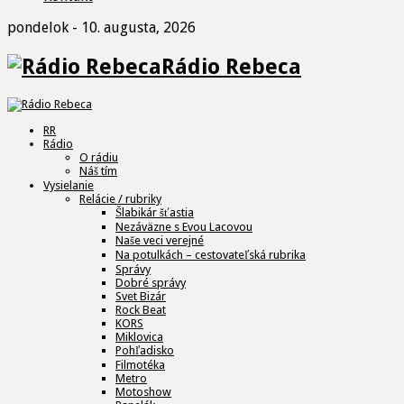
pondelok - 10. augusta, 2026
Rádio Rebeca
RR
Rádio
O rádiu
Náš tím
Vysielanie
Relácie / rubriky
Šlabikár šťastia
Nezáväzne s Evou Lacovou
Naše veci verejné
Na potulkách – cestovateľská rubrika
Správy
Dobré správy
Svet Bizár
Rock Beat
KORS
Miklovica
Pohľadisko
Filmotéka
Metro
Motoshow