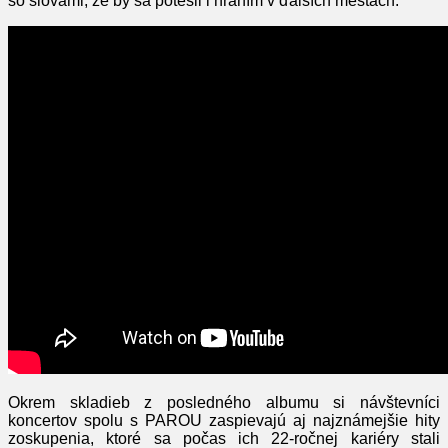
so slovami, že by sa potešil i hraním v ďalších mestách.
Okrem skladieb z posledného albumu si návštevníci
koncertov spolu s PAROU zaspievajú aj najznámejšie hity
zoskupenia, ktoré sa počas ich 22-ročnej kariéry stali