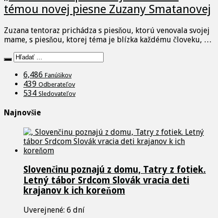
témou novej piesne Zuzany Smatanovej
Zuzana tentoraz prichádza s piesňou, ktorú venovala svojej
mame, s piesňou, ktorej téma je blízka každému človeku, …
6,486
Fanúšikov
439
Odberateľov
534
Sledovateľov
Najnovšie
Slovenčinu poznajú z domu, Tatry z fotiek.
Letný tábor Srdcom Slovák vracia deti
krajanov k ich koreňom
Uverejnené: 6 dní