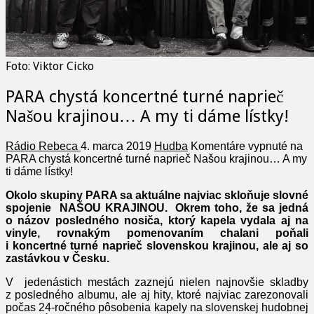
Foto: Viktor Cicko
PARA chystá koncertné turné naprieč
Našou krajinou… A my ti dáme lístky!
Rádio Rebeca
4. marca 2019
Hudba
Komentáre vypnuté
na
PARA chystá koncertné turné naprieč Našou krajinou… A my
ti dáme lístky!
Okolo skupiny PARA sa aktuálne najviac skloňuje slovné
spojenie NAŠOU KRAJINOU. Okrem toho, že sa jedná
o názov posledného nosiča, ktorý kapela vydala aj na
vinyle, rovnakým pomenovaním chalani poňali
i koncertné turné naprieč slovenskou krajinou, ale aj so
zastávkou v Česku.
V jedenástich mestách zaznejú nielen najnovšie skladby
z posledného albumu, ale aj hity, ktoré najviac zarezonovali
počas 24-ročného pôsobenia kapely na slovenskej hudobnej