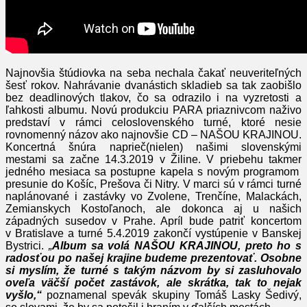
Najnovšia štúdiovka na seba nechala čakať neuveriteľných
šesť rokov. Nahrávanie dvanástich skladieb sa tak zaobišlo
bez deadlinových tlakov, čo sa odrazilo i na vyzretosti a
ľahkosti albumu. Novú produkciu PARA priaznivcom naživo
predstaví v rámci celoslovenského turné, ktoré nesie
rovnomenný názov ako najnovšie CD – NAŠOU KRAJINOU.
Koncertná šnúra naprieč(nielen) našimi slovenskými
mestami sa začne 14.3.2019 v Žiline. V priebehu takmer
jedného mesiaca sa postupne kapela s novým programom
presunie do Košíc, Prešova či Nitry. V marci sú v rámci turné
naplánované i zastávky vo Zvolene, Trenčíne, Malackách,
Zemianskych Kostoľanoch, ale dokonca aj u našich
západných susedov v Prahe. Apríl bude patriť koncertom
v Bratislave a turné 5.4.2019 zakončí vystúpenie v Banskej
Bystrici.
„
Album sa volá
NAŠOU KRAJINOU
, preto ho s
radosťou po našej krajine budeme prezentovať. Osobne
si myslím, že turné s takým názvom by si zasluhovalo
oveľa väčší počet zastávok, ale skrátka, tak to nejak
vyšlo,“
poznamenal spevák skupiny Tomáš Lasky Šedivý,