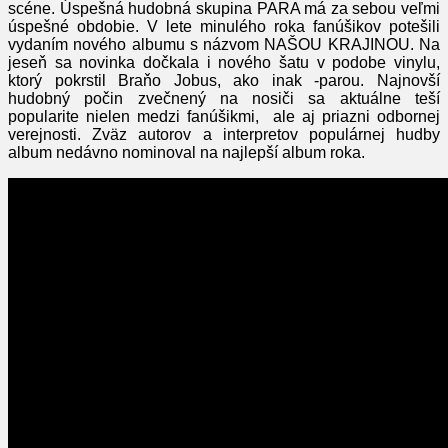
scéne.
Úspešná hudobná skupina PARA má za sebou veľmi
úspešné obdobie. V lete minulého roka fanúšikov potešili
vydaním nového albumu s názvom NAŠOU KRAJINOU. Na
jeseň sa novinka dočkala i nového šatu v podobe vinylu,
ktorý pokrstil Braňo Jobus, ako inak -parou. Najnovší
hudobný počin zvečnený na nosiči sa aktuálne teší
popularite nielen medzi fanúšikmi, ale aj priazni odbornej
verejnosti. Zväz autorov a interpretov populárnej hudby
album nedávno nominoval na najlepší album roka.