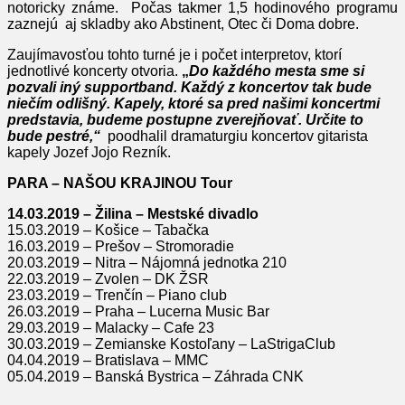
notoricky známe. Počas takmer 1,5 hodinového programu
zaznejú aj skladby ako Abstinent, Otec či Doma dobre.
Zaujímavosťou tohto turné je i počet interpretov, ktorí
jednotlivé koncerty otvoria.
„
Do každého mesta sme si
pozvali iný supportband. Každý z koncertov tak bude
niečím odlišný. Kapely, ktoré sa pred našimi koncertmi
predstavia, budeme postupne zverejňovať. Určite to
bude pestré,“
poodhalil dramaturgiu koncertov gitarista
kapely Jozef Jojo Rezník.
PARA –
NAŠOU KRAJINOU
Tour
14.03.2019 – Žilina – Mestské divadlo
15.03.2019 – Košice – Tabačka
16.03.2019 – Prešov – Stromoradie
20.03.2019 – Nitra – Nájomná jednotka 210
22.03.2019 – Zvolen – DK ŽSR
23.03.2019 – Trenčín – Piano club
26.03.2019 – Praha – Lucerna Music Bar
29.03.2019 – Malacky – Cafe 23
30.03.2019 – Zemianske Kostoľany – LaStrigaClub
04.04.2019 – Bratislava – MMC
05.04.2019 – Banská Bystrica – Záhrada CNK