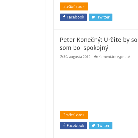
pesni
Prečítať viac »
cítiť
ako
dom
Facebook
Twitter
Peter Konečný: Určite by so
som bol spokojný
na
30. augusta 2019
Komentáre vypnuté
Peter
Kone
Určit
by
som
neve
nakrú
film,
s
ktor
by
som
bol
spok
Prečítať viac »
Facebook
Twitter