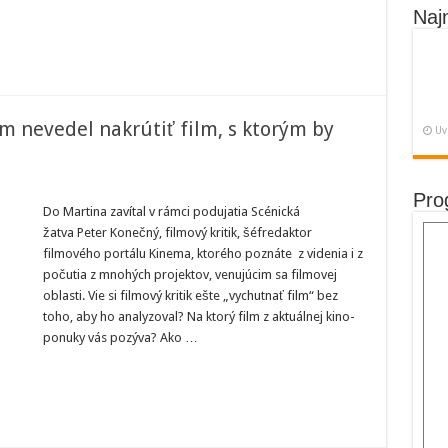
čkách
Naj
a
m nevedel nakrútiť film, s ktorým by
Uv
Pro
čný:
Do Martina zavítal v rámci podujatia Scénická
e
žatva Peter Konečný, filmový kritik, šéfredaktor
filmového portálu Kinema, ktorého poznáte z videnia i z
del
počutia z mnohých projektov, venujúcim sa filmovej
tiť
oblasti. Vie si filmový kritik ešte „vychutnať film“ bez
ým
toho, aby ho analyzoval? Na ktorý film z aktuálnej kino-
ponuky vás pozýva? Ako …
ojný