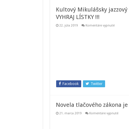
Kultový Mikulášsky jazzový f
VYHRAJ LÍSTKY !!!
na
22. júla 2019
Komentáre vypnuté
Kultový
Mikulášsk
jazzový
festival
sa
blíži.
Nechaj
sa
pozvať
a
VYHRAJ
LÍSTKY
!!!
Facebook
Twitter
Novela tlačového zákona je 
na
21. marca 2019
Komentáre vypnuté
Novela
tlačov
zákona
je