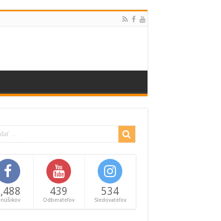
,488
439
534
anúšikov
Odberateľov
Sledovateľov