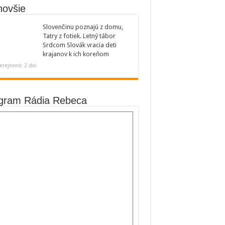
novšie
Slovenčinu poznajú z domu,
Tatry z fotiek. Letný tábor
Srdcom Slovák vracia deti
krajanov k ich koreňom
erejnené: 2 dni
gram Rádia Rebeca