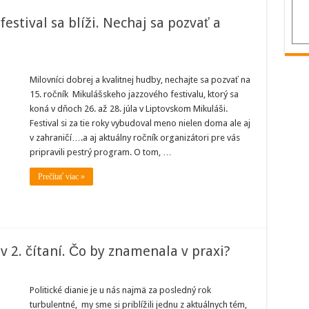
estival sa blíži. Nechaj sa pozvať a
y
Milovníci dobrej a kvalitnej hudby, nechajte sa pozvať na
15. ročník Mikulášskeho jazzového festivalu, ktorý sa
koná v dňoch 26. až 28. júla v Liptovskom Mikuláši.
Festival si za tie roky vybudoval meno nielen doma ale aj
v zahraničí….a aj aktuálny ročník organizátori pre vás
pripravili pestrý program. O tom, …
Prečítať viac »
v 2. čítaní. Čo by znamenala v praxi?
ého
Politické dianie je u nás najmä za posledný rok
turbulentné, my sme si priblížili jednu z aktuálnych tém,