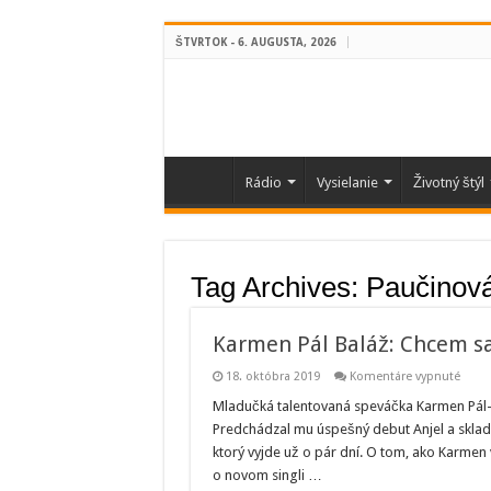
ŠTVRTOK - 6. AUGUSTA, 2026
Rádio
Vysielanie
Životný štýl
Tag Archives:
Paučinov
Karmen Pál Baláž: Chcem sa
na
18. októbra 2019
Komentáre vypnuté
Karm
Pál
Mladučká talentovaná speváčka Karmen Pál-Ba
Baláž
Predchádzal mu úspešný debut Anjel a skladb
Chce
sa
ktorý vyjde už o pár dní. O tom, ako Karmen
v
o novom singli …
hudb
a