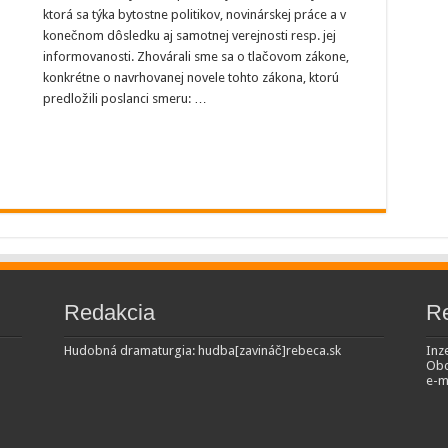
ktorá sa týka bytostne politikov, novinárskej práce a v
konečnom dôsledku aj samotnej verejnosti resp. jej
informovanosti. Zhovárali sme sa o tlačovom zákone,
nala
konkrétne o navrhovanej novele tohto zákona, ktorú
predložili poslanci smeru: …
Redakcia
R
Hudobná dramaturgia: hudba[zavináč]rebeca.sk
Inze
Obc
e-m