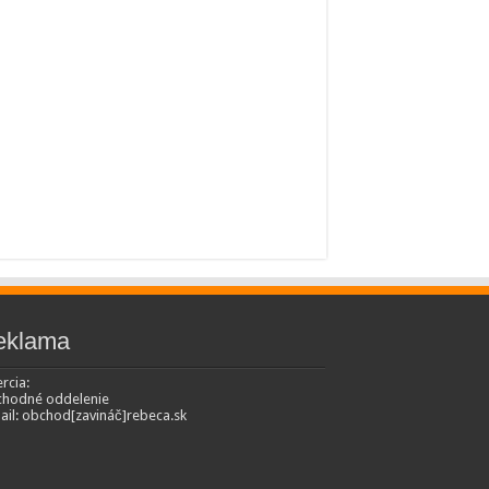
eklama
rcia:
hodné oddelenie
ail: obchod[zavináč]rebeca.sk