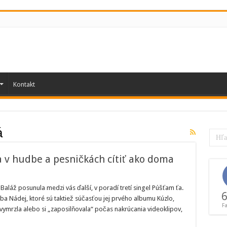
Kontakt
á
 v hudbe a pesničkách cítiť ako doma
en
láž posunula medzi vás ďalší, v poradí tretí singel Púšťam ťa.
:
6
a Nádej, ktoré sú taktiež súčasťou jej prvého albumu Kúzlo,
m
F
 vymrzla alebo si „zaposilňovala“ počas nakrúcania videoklipov,
e