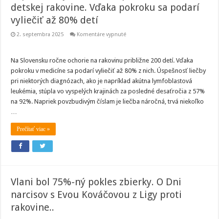
detskej rakovine. Vďaka pokroku sa podarí
vyliečiť až 80% detí
na
2. septembra 2025
Komentáre vypnuté
September
je
mesiacom
povedomia
Na Slovensku ročne ochorie na rakovinu približne 200 detí. Vďaka
o
pokroku v medicíne sa podarí vyliečiť až 80% z nich. Úspešnosť liečby
detskej
rakovine.
pri niektorých diagnózach, ako je napríklad akútna lymfoblastová
Vďaka
leukémia, stúpla vo vyspelých krajinách za posledné desaťročia z 57%
pokroku
sa
na 92%. Napriek povzbudivým číslam je liečba náročná, trvá niekoľko
podarí
vyliečiť
…
až
80%
Prečítať viac »
detí
Vlani bol 75%-ný pokles zbierky. O Dni
narcisov s Evou Kováčovou z Ligy proti
rakovine..