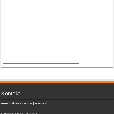
Kontakt
e-mail: studio[zavináč]rebeca.sk