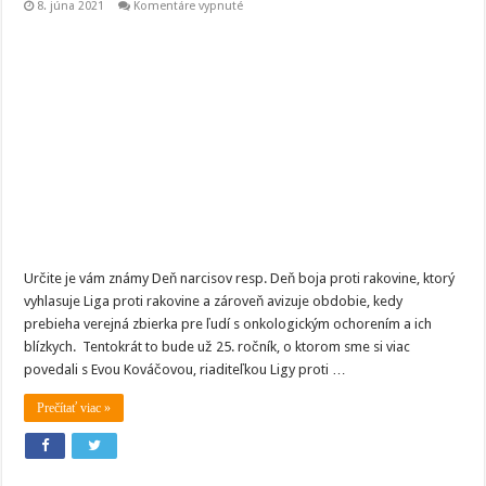
na
8. júna 2021
Komentáre vypnuté
Vlani
bol
75%-
ný
pokles
zbierky.
O
Dni
narcisov
s
Evou
Kováčovou
z
Ligy
proti
rakovine..
Určite je vám známy Deň narcisov resp. Deň boja proti rakovine, ktorý
vyhlasuje Liga proti rakovine a zároveň avizuje obdobie, kedy
prebieha verejná zbierka pre ľudí s onkologickým ochorením a ich
blízkych. Tentokrát to bude už 25. ročník, o ktorom sme si viac
povedali s Evou Kováčovou, riaditeľkou Ligy proti …
Prečítať viac »