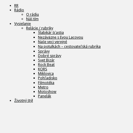
RR
Rádio
O rádiu
Náš tím
Vysielanie
Relácie / rubriky
Šlabikár šťastia
Nezáväzne s Evou Lacovou
Naše veci verejné
Na potulkách – cestovateľská rubrika
Správy
Dobré správy
Svet Bizár
Rock Beat
KORS
Miklovica
Pohľadisko
Filmotéka
Metro
Motoshow
Panelák
Životný štýl