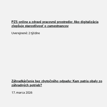
PZS online a zdravé pracovné prostredie: Ako digitalizácia
zlepšuje starostlivosť o zamestnancov
Uverejnené: 2 týždne
Záhradkárčenie bez zbytočného odpadu: Kam patria obaly zo
záhradných potrieb?
17. marca 2026