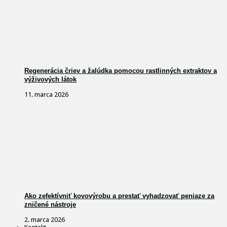
Regenerácia čriev a žalúdka pomocou rastlinných extraktov a
výživových látok
11. marca 2026
Ako zefektívniť kovovýrobu a prestať vyhadzovať peniaze za
zničené nástroje
2. marca 2026