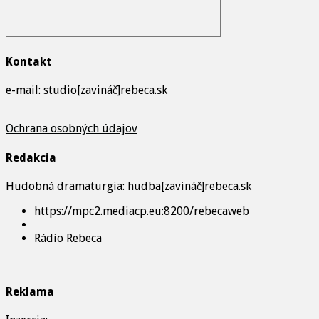
Kontakt
e-mail: studio[zavináč]rebeca.sk
Ochrana osobných údajov
Redakcia
Hudobná dramaturgia: hudba[zavináč]rebeca.sk
https://mpc2.mediacp.eu:8200/rebecaweb
Rádio Rebeca
Reklama