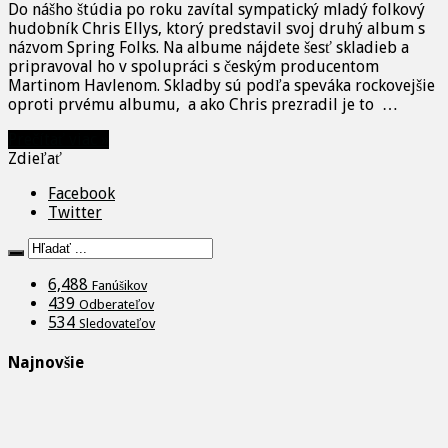
Do nášho štúdia po roku zavítal sympatický mladý folkový
hudobník Chris Ellys, ktorý predstavil svoj druhý album s
názvom Spring Folks. Na albume nájdete šesť skladieb a
pripravoval ho v spolupráci s českým producentom
Martinom Havlenom. Skladby sú podľa speváka rockovejšie
oproti prvému albumu, a ako Chris prezradil je to …
Prečítať viac »
Zdieľať
Facebook
Twitter
6,488
Fanúšikov
439
Odberateľov
534
Sledovateľov
Najnovšie