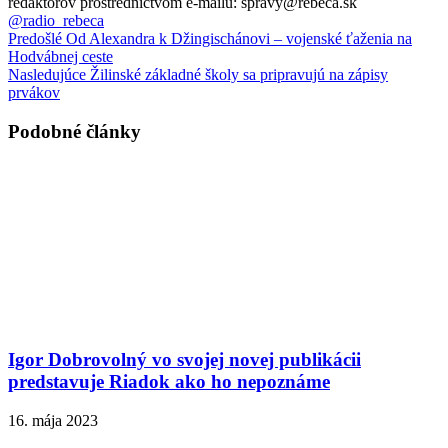
redaktorov prostredníctvom e-mailu: spravy@rebeca.sk
@radio_rebeca
Predošlé
Od Alexandra k Džingischánovi – vojenské ťaženia na
Hodvábnej ceste
Nasledujúce
Žilinské základné školy sa pripravujú na zápisy
prvákov
Podobné články
Igor Dobrovolný vo svojej novej publikácii
predstavuje Riadok ako ho nepoznáme
16. mája 2023