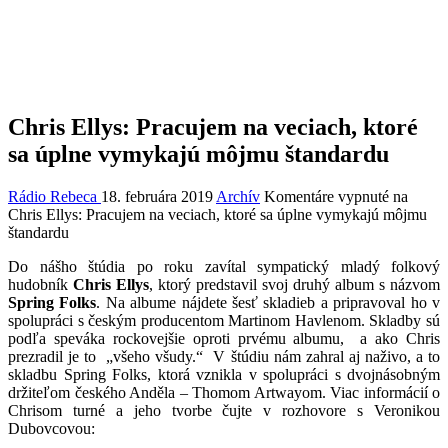
Chris Ellys: Pracujem na veciach, ktoré
sa úplne vymykajú môjmu štandardu
Rádio Rebeca
18. februára 2019
Archív
Komentáre vypnuté
na
Chris Ellys: Pracujem na veciach, ktoré sa úplne vymykajú môjmu
štandardu
Do nášho štúdia po roku zavítal sympatický mladý folkový
hudobník
Chris Ellys
, ktorý predstavil svoj druhý album s názvom
Spring Folks
. Na albume nájdete šesť skladieb a pripravoval ho v
spolupráci s českým producentom Martinom Havlenom. Skladby sú
podľa speváka rockovejšie oproti prvému albumu, a ako Chris
prezradil je to „všeho všudy.“ V štúdiu nám zahral aj naživo, a to
skladbu Spring Folks, ktorá vznikla v spolupráci s dvojnásobným
držiteľom českého Anděla – Thomom Artwayom. Viac informácií o
Chrisom turné a jeho tvorbe čujte v rozhovore s Veronikou
Dubovcovou: