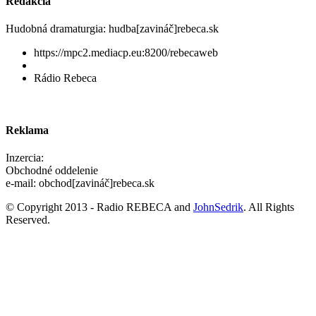
Redakcia
Hudobná dramaturgia: hudba[zavináč]rebeca.sk
https://mpc2.mediacp.eu:8200/rebecaweb
Rádio Rebeca
Reklama
Inzercia:
Obchodné oddelenie
e-mail: obchod[zavináč]rebeca.sk
© Copyright 2013 - Radio REBECA and
JohnSedrik
. All Rights
Reserved.