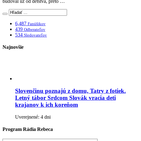
budoval už od detstva, preto …
6,487
Fanúšikov
439
Odberateľov
534
Sledovateľov
Najnovšie
Slovenčinu poznajú z domu, Tatry z fotiek.
Letný tábor Srdcom Slovák vracia deti
krajanov k ich koreňom
Uverejnené: 4 dni
Program Rádia Rebeca