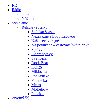
RR
Rádio
O rádiu
Náš tím
Vysielanie
Relácie / rubriky
Šlabikár šťastia
Nezáväzne s Evou Lacovou
Naše veci verejné
Na potulkách – cestovateľská rubrika
Správy
Dobré správy
Svet Bizár
Rock Beat
KORS
Miklovica
Pohľadisko
Filmotéka
Metro
Motoshow
Panelák
Životný štýl