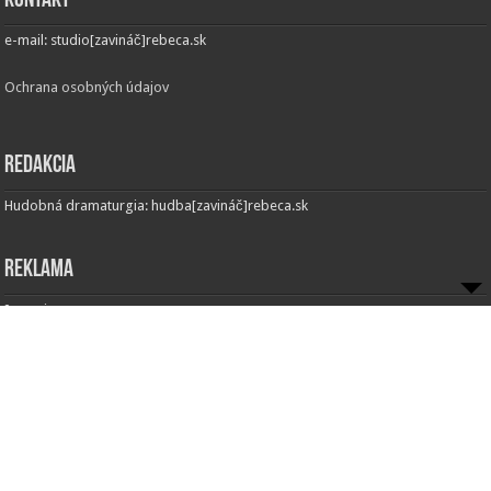
Kontakt
e-mail: studio[zavináč]rebeca.sk
Ochrana osobných údajov
Redakcia
Hudobná dramaturgia: hudba[zavináč]rebeca.sk
Reklama
Inzercia:
Obchodné oddelenie
e-mail: obchod[zavináč]rebeca.sk
© Copyright 2013 - Radio REBECA and
JohnSedrik
. All Rights Reserved.