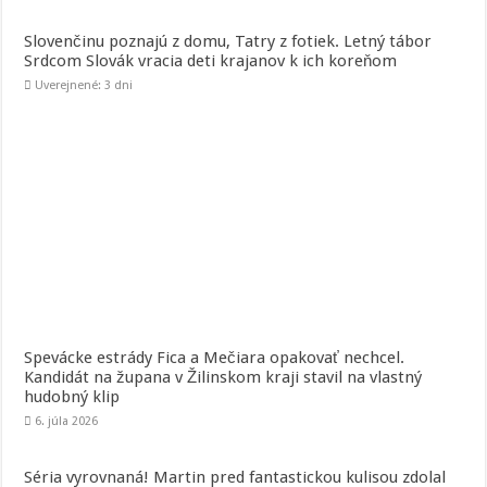
Slovenčinu poznajú z domu, Tatry z fotiek. Letný tábor
Srdcom Slovák vracia deti krajanov k ich koreňom
Uverejnené: 3 dni
Spevácke estrády Fica a Mečiara opakovať nechcel.
Kandidát na župana v Žilinskom kraji stavil na vlastný
hudobný klip
6. júla 2026
Séria vyrovnaná! Martin pred fantastickou kulisou zdolal