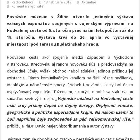
Rádio Rebeca
18. februára 2019
Aktuálne
na
Komentáre vypnuté
Od
Alexandra
Považské múzeum v Žiline otvorilo jedinečnú výstavu
k
Džingischánovi
vzácnych exponátov spojených s vojenskými výpravami na
–
Hodvábnej ceste od 5. storočia pred naším letopočtom až do
vojenské
ťaženia
19. storočia. Výstava trvá do 26. apríla vo výstavnej
na
Hodvábnej
miestnosti pod terasou Budatínskeho hradu.
ceste
Hodvábna cesta ako spojenie medzi Západom a Východom
v staroveku, stredoveku aj ranom novoveku slúžila predovšetkým na
obchodné účely. Avšak obchod nebol zďaleka jedinou príčinou jej
existencie. Týmto komunikačným kanálom sa šírili rôzne myšlienky,
ideológie a náboženské smery. Priebeh Hodvábnej cesty bol často
ovplyvňovaný vojenskými ťaženiami, z ktorých mnohé sa stali trvalou
súčasťou svetových dejín.
„Vojenské udalosti na Hodvábnej ceste
mali vždy priamy dopad na dejiny Európy. Ovplyvnili etnické,
geografické a politické usporiadanie krajín. Na našom území to
boli napríklad boje zodpovedné za pád Veľkomoravskej ríše.“
približuje PhDr. David Majer, historik umenia a autor výstavy.
Výstava mapuje obdobie od grécko – perzských vojen cez slávne časy