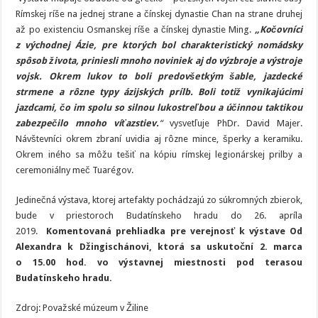
Rímskej ríše na jednej strane a čínskej dynastie Chan na strane druhej
až po existenciu Osmanskej ríše a čínskej dynastie Ming.
„Kočovníci
z východnej Ázie, pre ktorých bol charakteristický nomádsky
spôsob života, priniesli mnoho noviniek aj do výzbroje a výstroje
vojsk. Okrem lukov to boli predovšetkým šable, jazdecké
strmene a rôzne typy ázijských prílb. Boli totiž vynikajúcimi
jazdcami, čo im spolu so silnou lukostreľbou a účinnou taktikou
zabezpečilo mnoho víťazstiev.
“
vysvetľuje PhDr. David Majer.
Návštevníci okrem zbraní uvidia aj rôzne mince, šperky a keramiku.
Okrem iného sa môžu tešiť na kópiu rímskej legionárskej prilby a
ceremoniálny meč Tuarégov.
Jedinečná výstava, ktorej artefakty pochádzajú zo súkromných zbierok,
bude v priestoroch Budatínskeho hradu do 26. apríla
2019.
Komentovaná prehliadka pre verejnosť k výstave Od
Alexandra k Džingischánovi, ktorá sa uskutoční 2. marca
o 15.00 hod. vo výstavnej miestnosti pod terasou
Budatínskeho hradu.
Zdroj: Považské múzeum v Žiline