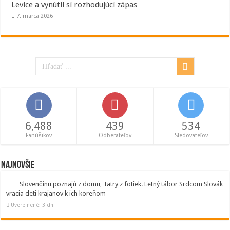
Levice a vynútil si rozhodujúci zápas
7. marca 2026
6,488
439
534
Fanúšikov
Odberateľov
Sledovateľov
Najnovšie
Slovenčinu poznajú z domu, Tatry z fotiek. Letný tábor Srdcom Slovák
vracia deti krajanov k ich koreňom
Uverejnené: 3 dni