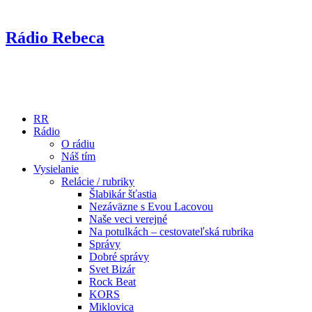
Rádio Rebeca
RR
Rádio
O rádiu
Náš tím
Vysielanie
Relácie / rubriky
Šlabikár šťastia
Nezáväzne s Evou Lacovou
Naše veci verejné
Na potulkách – cestovateľská rubrika
Správy
Dobré správy
Svet Bizár
Rock Beat
KORS
Miklovica