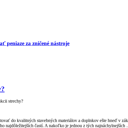
ť peniaze za zničené nástroje
y?
kcii strechy?
vestovať do kvalitných stavebných materiálov a doplnkov ešte hneď v z
o najdôležitejších častí. A nakoľko je jednou z tých najnáchylnejších