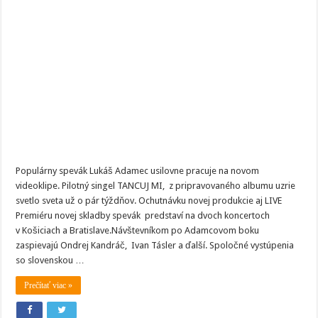
Lukáš
Adame
csa
na
koncertoch
TANCUJ
MI
predstaví
s
Táslerom,
Kandráčom
aj
Nikolete
Drummer
Populárny spevák Lukáš Adamec usilovne pracuje na novom
videoklipe. Pilotný singel TANCUJ MI, z pripravovaného albumu uzrie
svetlo sveta už o pár týždňov. Ochutnávku novej produkcie aj LIVE
Premiéru novej skladby spevák predstaví na dvoch koncertoch
v Košiciach a Bratislave.Návštevníkom po Adamcovom boku
zaspievajú Ondrej Kandráč, Ivan Tásler a ďalší. Spoločné vystúpenia
so slovenskou …
Prečítať viac »