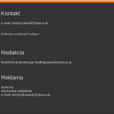
Kontakt
e-mail: studio[zavináč]rebeca.sk
Ochrana osobných údajov
Redakcia
Hudobná dramaturgia: hudba[zavináč]rebeca.sk
Reklama
Inzercia:
Obchodné oddelenie
e-mail: obchod[zavináč]rebeca.sk