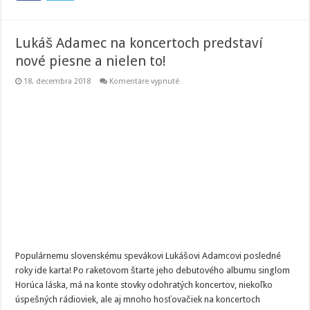
Lukáš Adamec na koncertoch predstaví
nové piesne a nielen to!
na
18. decembra 2018
Komentáre vypnuté
Lukáš
Adamec
na
koncertoch
predstaví
nové
piesne
a
nielen
to!
Populárnemu slovenskému spevákovi Lukášovi Adamcovi posledné
roky ide karta! Po raketovom štarte jeho debutového albumu singlom
Horúca láska, má na konte stovky odohratých koncertov, niekoľko
úspešných rádioviek, ale aj mnoho hosťovačiek na koncertoch