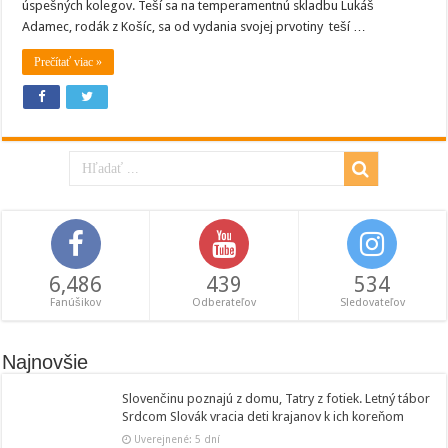
úspešných kolegov. Teší sa na temperamentnú skladbu Lukáš
Adamec, rodák z Košíc, sa od vydania svojej prvotiny teší …
Prečítať viac »
6,486
439
534
Fanúšikov
Odberateľov
Sledovateľov
Najnovšie
Slovenčinu poznajú z domu, Tatry z fotiek. Letný tábor
Srdcom Slovák vracia deti krajanov k ich koreňom
Uverejnené: 5 dní