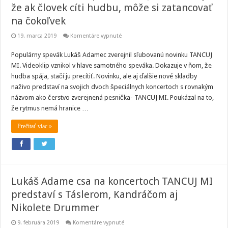
že ak človek cíti hudbu, môže si zatancovať
na čokoľvek
na
19. marca 2019
Komentáre vypnuté
Lukáš
Adamec
Populárny spevák Lukáš Adamec zverejnil sľubovanú novinku TANCUJ
klipom
TANCUJ
MI. Videoklip vznikol v hlave samotného speváka. Dokazuje v ňom, že
MI
dokazuje,
hudba spája, stačí ju precítiť. Novinku, ale aj ďalšie nové skladby
že
naživo predstaví na svojich dvoch špeciálnych koncertoch s rovnakým
ak
človek
názvom ako čerstvo zverejnená pesnička- TANCUJ MI. Poukázal na to,
cíti
že rytmus nemá hranice …
hudbu,
môže
si
Prečítať viac »
zatancovať
na
čokoľvek
Lukáš Adame csa na koncertoch TANCUJ MI
predstaví s Táslerom, Kandráčom aj
Nikolete Drummer
na
9. februára 2019
Komentáre vypnuté