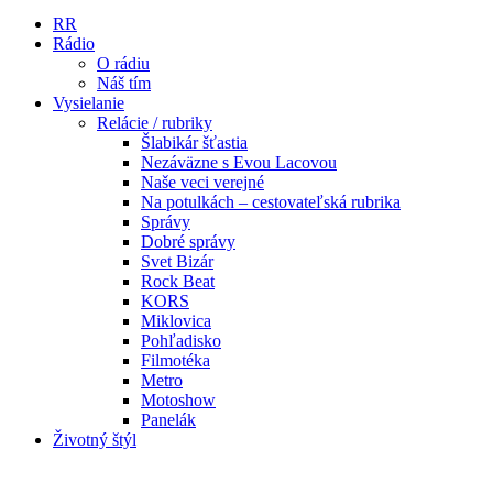
RR
Rádio
O rádiu
Náš tím
Vysielanie
Relácie / rubriky
Šlabikár šťastia
Nezáväzne s Evou Lacovou
Naše veci verejné
Na potulkách – cestovateľská rubrika
Správy
Dobré správy
Svet Bizár
Rock Beat
KORS
Miklovica
Pohľadisko
Filmotéka
Metro
Motoshow
Panelák
Životný štýl