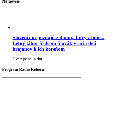
Najnovšie
Slovenčinu poznajú z domu, Tatry z fotiek.
Letný tábor Srdcom Slovák vracia deti
krajanov k ich koreňom
Uverejnené: 4 dni
Program Rádia Rebeca