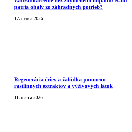
Záhradkárčenie bez zbytočného odpadu: Kam
patria obaly zo záhradných potrieb?
17. marca 2026
Regenerácia čriev a žalúdka pomocou
rastlinných extraktov a výživových látok
11. marca 2026