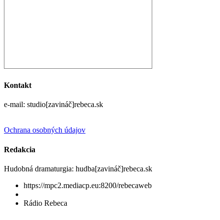
Kontakt
e-mail: studio[zavináč]rebeca.sk
Ochrana osobných údajov
Redakcia
Hudobná dramaturgia: hudba[zavináč]rebeca.sk
https://mpc2.mediacp.eu:8200/rebecaweb
Rádio Rebeca