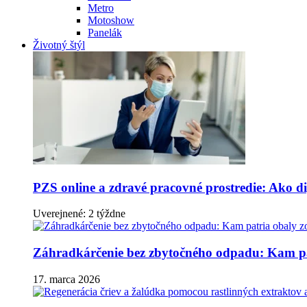
Metro
Motoshow
Panelák
Životný štýl
PZS online a zdravé pracovné prostredie: Ako dig
Uverejnené: 2 týždne
Záhradkárčenie bez zbytočného odpadu: Kam pa
17. marca 2026