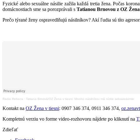
Fyzické alebo sexuálne násilie zažila každá tretia žena. Počas koro
domácnostiach sme sa porozprávali s
Tatianou Brnovou z OZ Žena v
Prečo týrané ženy ospravedlňujú násilníkov? Akí ľudia sú títo agres
Radio Rebeca
·
Tatiana Brnová/OZ Žena v tiesni: Mnoho násilníkov má nízke sebavedomie
Kontakt na
OZ Žena v tiesni
: 0907 346 374, 0911 346 374,
oz.zenav
Kompletnú verziu vo forme video-rozhovoru nájdete po kliknutí na
T
Zdieľať