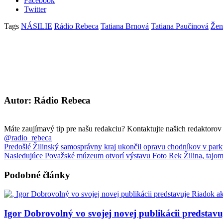
Facebook
Twitter
Tags
NÁSILIE
Rádio Rebeca
Tatiana Brnová
Tatiana Paučinová
Žena
Autor: Rádio Rebeca
Máte zaujímavý tip pre našu redakciu? Kontaktujte našich redaktoro
@radio_rebeca
Predošlé
Žilinský samosprávny kraj ukončil opravu chodníkov v par
Nasledujúce
Považské múzeum otvorí výstavu Foto Rek Žilina, tajom
Podobné články
Igor Dobrovolný vo svojej novej publikácii predsta