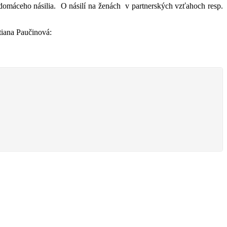
v domáceho násilia. O násilí na ženách v partnerských vzťahoch resp.
tiana Paučinová: