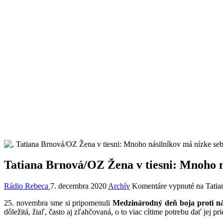
Tatiana Brnová/OZ Žena v tiesni: Mnoho 
Rádio Rebeca
7. decembra 2020
Archív
Komentáre vypnuté
na Tatia
25. novembra sme si pripomenuli
Medzinárodný deň boja proti ná
dôležitá, žiaľ, často aj zľahčovaná, o to viac cítime potrebu dať jej pri