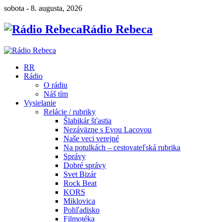
sobota - 8. augusta, 2026
Rádio Rebeca
RR
Rádio
O rádiu
Náš tím
Vysielanie
Relácie / rubriky
Šlabikár šťastia
Nezáväzne s Evou Lacovou
Naše veci verejné
Na potulkách – cestovateľská rubrika
Správy
Dobré správy
Svet Bizár
Rock Beat
KORS
Miklovica
Pohľadisko
Filmotéka