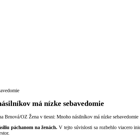
násilníkov má nízke sebavedomie
na Brnová/OZ Žena v tiesni: Mnoho násilníkov má nízke sebavedomie
siliu páchanom na ženách.
V tejto súvislosti sa rozbehlo viacero i
estor.