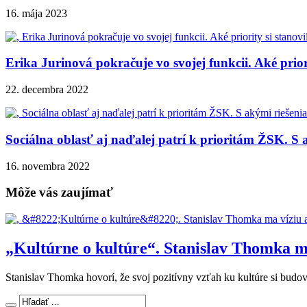
16. mája 2023
Erika Jurinová pokračuje vo svojej funkcii. Aké prior
22. decembra 2022
Sociálna oblasť aj naďalej patrí k prioritám ŽSK. S
16. novembra 2022
Môže vás zaujímať
„Kultúrne o kultúre“. Stanislav Thomka ma
Stanislav Thomka hovorí, že svoj pozitívny vzťah ku kultúre si budov