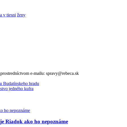
 v tiesni
ženy
v prostredníctvom e-mailu: spravy@rebeca.sk
ku Budatínskeho hradu
stvo jedného kufra
vuje Riadok ako ho nepoznáme