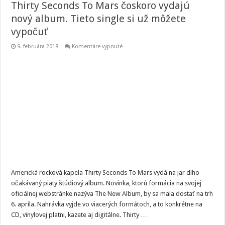
Thirty Seconds To Mars čoskoro vydajú
nový album. Tieto single si už môžete
vypočuť
na
9. februára 2018
Komentáre vypnuté
Thirty
Seconds
To
Mars
čoskoro
vydajú
nový
album.
Tieto
single
si
už
môžete
vypočuť
Americká rocková kapela Thirty Seconds To Mars vydá na jar dlho
očakávaný piaty štúdiový album. Novinka, ktorú formácia na svojej
oficiálnej webstránke nazýva The New Album, by sa mala dostať na trh
6. apríla. Nahrávka vyjde vo viacerých formátoch, a to konkrétne na
CD, vinylovej platni, kazete aj digitálne. Thirty …