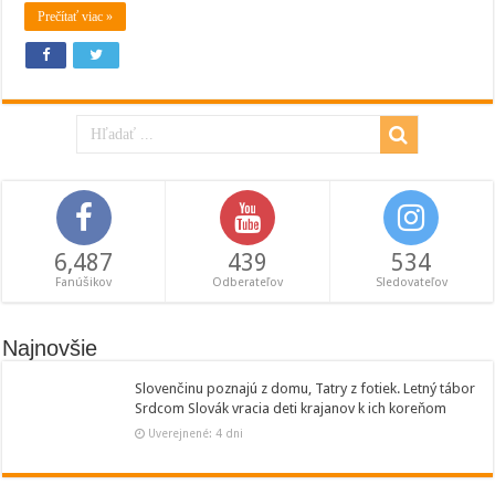
Prečítať viac »
6,487
439
534
Fanúšikov
Odberateľov
Sledovateľov
Najnovšie
Slovenčinu poznajú z domu, Tatry z fotiek. Letný tábor
Srdcom Slovák vracia deti krajanov k ich koreňom
Uverejnené: 4 dni