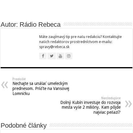
Autor: Rádio Rebeca
Máte zaujímavý tip pre našu redakciu? Kontaktujte
našich redaktorov prostredníctvom e-mailu:
spravy@rebeca.sk
Predošlé
Nechajte sa unášať umeleckým
prednesom. Príďte na Vansovej
Lomničku
Nasledujúce
Dolný Kubín investuje do rozvoja
mesta vyše 2 milióny. Kam pôjde
najviac peňazí?
Podobné články