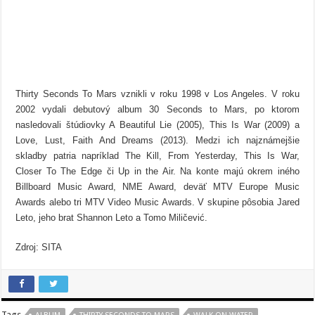
Thirty Seconds To Mars vznikli v roku 1998 v Los Angeles. V roku
2002 vydali debutový album 30 Seconds to Mars, po ktorom
nasledovali štúdiovky A Beautiful Lie (2005), This Is War (2009) a
Love, Lust, Faith And Dreams (2013). Medzi ich najznámejšie
skladby patria napríklad The Kill, From Yesterday, This Is War,
Closer To The Edge či Up in the Air. Na konte majú okrem iného
Billboard Music Award, NME Award, deväť MTV Europe Music
Awards alebo tri MTV Video Music Awards. V skupine pôsobia Jared
Leto, jeho brat Shannon Leto a Tomo Miličević.
Zdroj: SITA
Tags