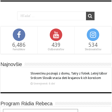
6,486
439
534
Fanúšikov
Odberateľov
Sledovateľov
Najnovšie
Slovenčinu poznajú z domu, Tatry z fotiek. Letný tábor
Srdcom Slovák vracia deti krajanov k ich koreňom
Uverejnené: 6 dní
Program Rádia Rebeca