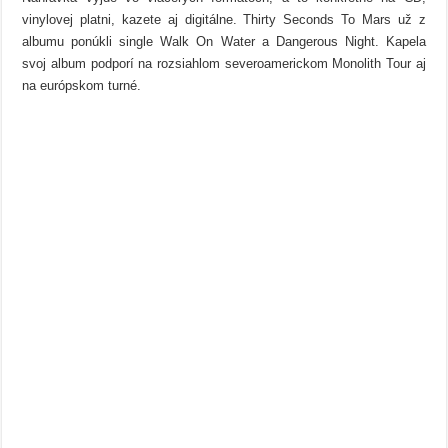
už
môžete
vinylovej platni, kazete aj digitálne. Thirty Seconds To Mars už z
vypočuť
albumu ponúkli single Walk On Water a Dangerous Night. Kapela
svoj album podporí na rozsiahlom severoamerickom Monolith Tour aj
na európskom turné.