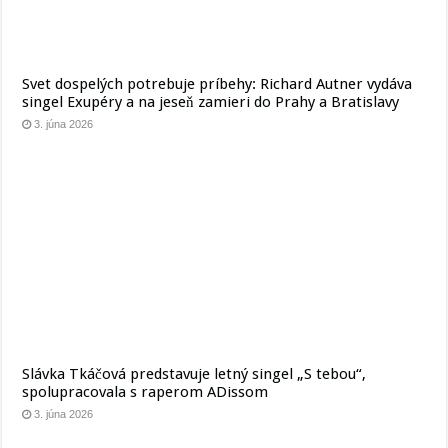
Svet dospelých potrebuje príbehy: Richard Autner vydáva
singel Exupéry a na jeseň zamieri do Prahy a Bratislavy
3. júna 2026
Slávka Tkáčová predstavuje letný singel „S tebou“,
spolupracovala s raperom ADissom
3. júna 2026