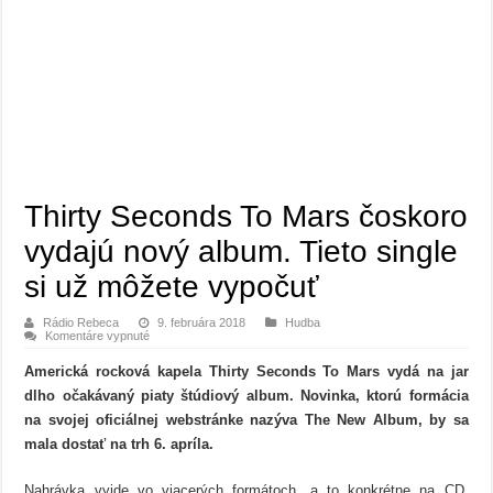
Thirty Seconds To Mars čoskoro
vydajú nový album. Tieto single
si už môžete vypočuť
Rádio Rebeca
9. februára 2018
Hudba
na
Komentáre vypnuté
Thirty
Seconds
Americká rocková kapela Thirty Seconds To Mars vydá na jar
To
Mars
dlho očakávaný piaty štúdiový album. Novinka, ktorú formácia
čoskoro
vydajú
na svojej oficiálnej webstránke nazýva The New Album, by sa
nový
album.
mala dostať na trh 6. apríla.
Tieto
single
si
Nahrávka vyjde vo viacerých formátoch, a to konkrétne na CD,