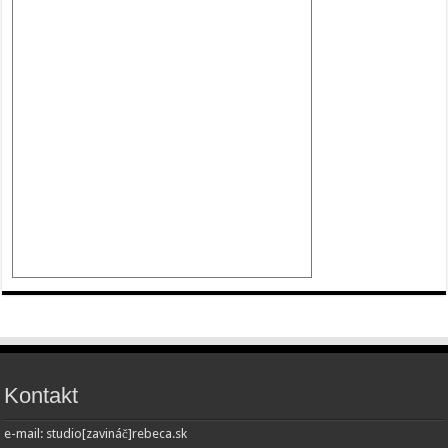
Kontakt
e-mail: studio[zavináč]rebeca.sk