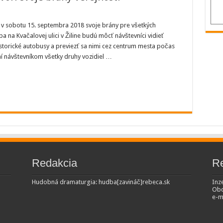
linský
pravný
 v sobotu 15. septembra 2018 svoje brány pre všetkých
dnik
 na Kvačalovej ulici v Žiline budú môcť návštevníci vidieť
vorí
oje
torické autobusy a previezť sa nimi cez centrum mesta počas
ány
ní návštevníkom všetky druhy vozidiel …
rejnosti
Redakcia
R
Hudobná dramaturgia: hudba[zavináč]rebeca.sk
Inze
Obc
e-m