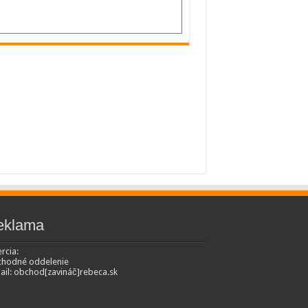
eklama
rcia:
hodné oddelenie
ail: obchod[zavináč]rebeca.sk