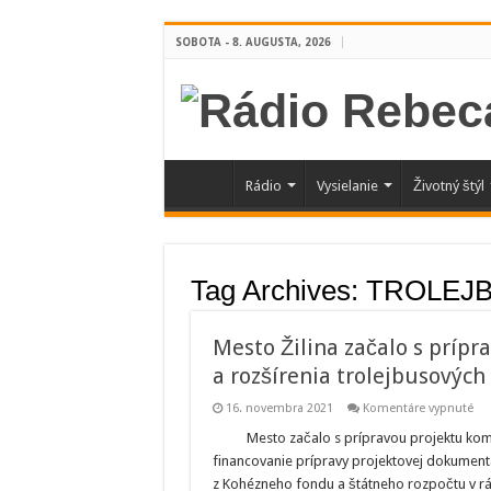
SOBOTA - 8. AUGUSTA, 2026
Rádio
Vysielanie
Životný štýl
Tag Archives:
TROLEJ
Mesto Žilina začalo s príp
a rozšírenia trolejbusových 
na
16. novembra 2021
Komentáre vypnuté
Me
Žil
Mesto začalo s prípravou projektu komp
zač
financovanie prípravy projektovej dokumentá
s p
pro
z Kohézneho fondu a štátneho rozpočtu v r