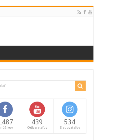
,487
439
534
anúšikov
Odberateľov
Sledovateľov