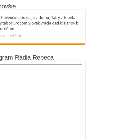
novšie
Slovenčinu poznajú z domu, Tatry z fotiek.
ý tábor Srdcom Slovák vracia deti krajanov k
 koreňom
erejnené: 3 dni
gram Rádia Rebeca