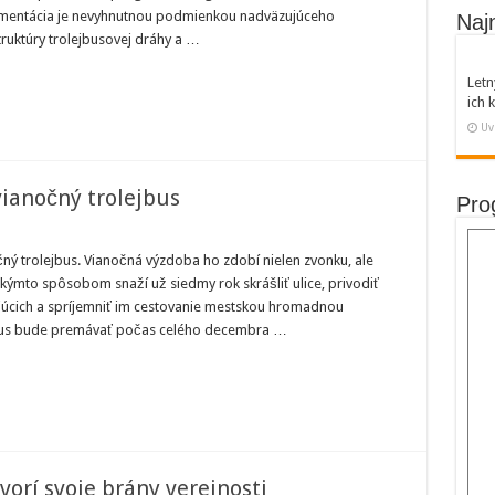
mplexnej
okumentácia je nevyhnutnou podmienkou nadväzujúceho
dernizácie
Naj
ozšírenia
truktúry trolejbusovej dráhy a …
lejbusových
í
Letn
ich
Uv
vianočný trolejbus
Pro
ami
y
očný trolejbus. Vianočná výzdoba ho zdobí nielen zvonku, ale
akýmto spôsobom snaží už siedmy rok skrášliť ulice, privodiť
máva
očný
júcich a spríjemniť im cestovanie mestskou hromadnou
ejbus
bus bude premávať počas celého decembra …
vorí svoje brány verejnosti