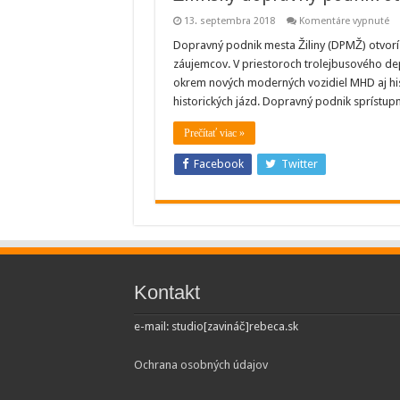
na
13. septembra 2018
Komentáre vypnuté
Ži
do
Dopravný podnik mesta Žiliny (DPMŽ) otvorí
po
záujemcov. V priestoroch trolejbusového depa
ot
sv
okrem nových moderných vozidiel MHD aj his
br
historických jázd. Dopravný podnik sprístup
ve
Prečítať viac »
Facebook
Twitter
Kontakt
e-mail: studio[zavináč]rebeca.sk
Ochrana osobných údajov