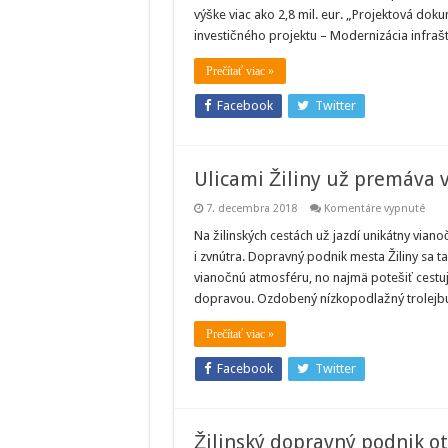
ko
výške viac ako 2,8 mil. eur. „Projektová d
mo
a r
investičného projektu – Modernizácia infraš
tro
trat
Prečítať viac »
Facebook
Twitter
Ulicami Žiliny už premáva 
na
7. decembra 2018
Komentáre vypnuté
Ulic
Žilin
Na žilinských cestách už jazdí unikátny vian
už
i zvnútra. Dopravný podnik mesta Žiliny sa t
pre
vian
vianočnú atmosféru, no najmä potešiť cestu
trol
dopravou. Ozdobený nízkopodlažný trolej
Prečítať viac »
Facebook
Twitter
Žilinský dopravný podnik ot