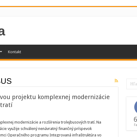
Kontakt
BUS
ravou projektu komplexnej modernizácie
tratí
sto
6
ina
lexnej modernizácie a rozšírenia trolejbusových tratí. Na
F
alo
cie využije schválený nenávratný finančný príspevok
rípravou
jektu
ámci Operačného programu Integrovaná infraštruktúra vo