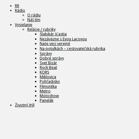
RR
Rádio
O rádiu
Náš tím
Vysielanie
Relácie / rubriky
Šlabikár šťastia
Nezáväzne s Evou Lacovou
Naše veci verejné
Na potulkách – cestovateľská rubrika
Správy
Dobré správy
Svet Bizár
Rock Beat
KORS
Miklovica
Pohľadisko
Filmotéka
Metro
Motoshow
Panelák
Životný štýl