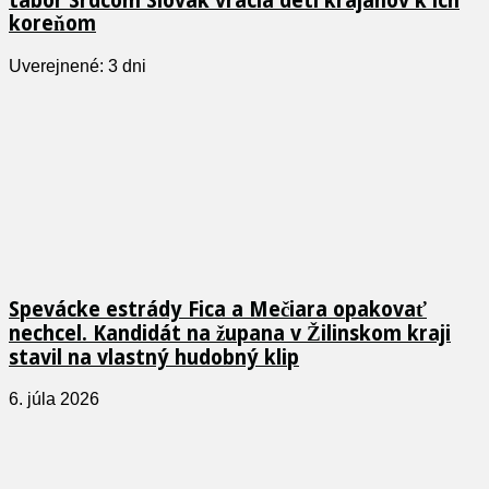
tábor Srdcom Slovák vracia deti krajanov k ich
koreňom
Uverejnené: 3 dni
Spevácke estrády Fica a Mečiara opakovať
nechcel. Kandidát na župana v Žilinskom kraji
stavil na vlastný hudobný klip
6. júla 2026