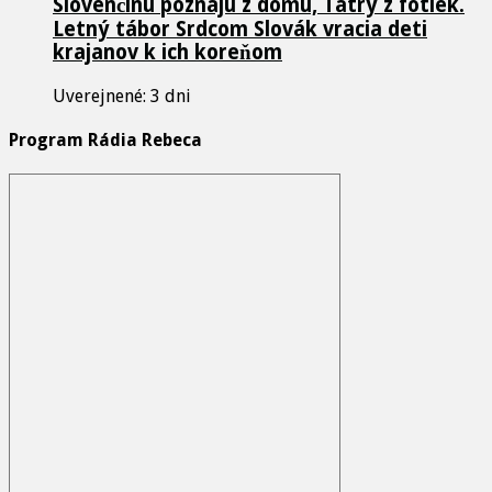
Slovenčinu poznajú z domu, Tatry z fotiek.
Letný tábor Srdcom Slovák vracia deti
krajanov k ich koreňom
Uverejnené: 3 dni
Program Rádia Rebeca