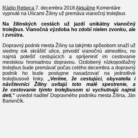
Rádio Rebeca
7. decembra 2018
Aktuálne
Komentáre
vypnuté
na Ulicami Žiliny už premáva vianočný trolejbus
Na žilinských cestách už jazdí unikátny vianočný
trolejbus. Vianočná výzdoba ho zdobí nielen zvonku, ale
i zvnútra.
Dopravný podnik mesta Žiliny sa takýmto spôsobom snaží už
siedmy rok skrášliť ulice, privodiť vianočnú atmosféru, no
najmä potešiť cestujúcich a spríjemniť im cestovanie
mestskou hromadnou dopravou. Ozdobený nízkopodlažný
trolejbus bude premávať počas celého decembra a dopravný
podnik ho bude postupne nasadzovať na jednotlivé
trolejbusové linky.
„Veríme, že cestujúci, obyvatelia i
návštevníci Žiliny uvítajú toto malé spestrenie, a
že
cestovanie týmto trolejbusom si vychutnajú najmä
deti,“
uviedol riaditeľ Dopravného podniku mesta Žilina, Ján
Barienčík.