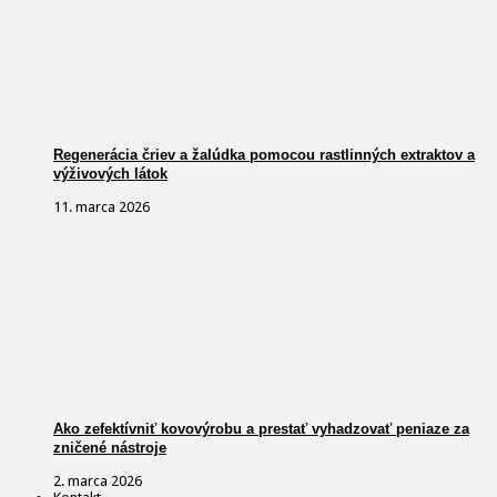
Regenerácia čriev a žalúdka pomocou rastlinných extraktov a
výživových látok
11. marca 2026
Ako zefektívniť kovovýrobu a prestať vyhadzovať peniaze za
zničené nástroje
2. marca 2026