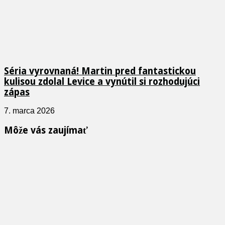
Séria vyrovnaná! Martin pred fantastickou
kulisou zdolal Levice a vynútil si rozhodujúci
zápas
7. marca 2026
Môže vás zaujímať