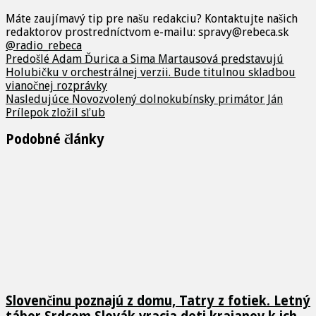
Máte zaujímavý tip pre našu redakciu? Kontaktujte našich
redaktorov prostredníctvom e-mailu: spravy@rebeca.sk
@radio_rebeca
Predošlé
Adam Ďurica a Sima Martausová predstavujú
Holubičku v orchestrálnej verzii. Bude titulnou skladbou
vianočnej rozprávky
Nasledujúce
Novozvolený dolnokubínsky primátor Ján
Prílepok zložil sľub
Podobné články
Slovenčinu poznajú z domu, Tatry z fotiek. Letný