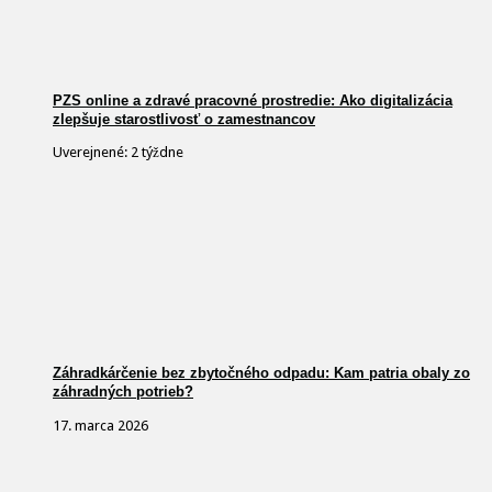
PZS online a zdravé pracovné prostredie: Ako digitalizácia
zlepšuje starostlivosť o zamestnancov
Uverejnené: 2 týždne
Záhradkárčenie bez zbytočného odpadu: Kam patria obaly zo
záhradných potrieb?
17. marca 2026