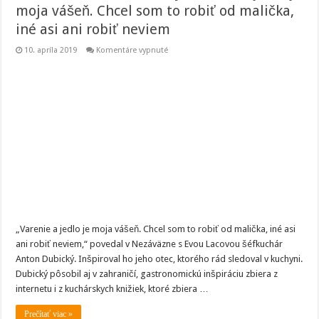
moja vášeň. Chcel som to robiť od malička,
iné asi ani robiť neviem
na
10. apríla 2019
Komentáre vypnuté
Šéfkuchár
Anton
Dubický:
Varenie
a
jedlo
je
moja
vášeň.
Chcel
som
to
robiť
od
malička,
iné
asi
ani
robiť
„Varenie a jedlo je moja vášeň. Chcel som to robiť od malička, iné asi
neviem
ani robiť neviem,“ povedal v Nezáväzne s Evou Lacovou šéfkuchár
Anton Dubický. Inšpiroval ho jeho otec, ktorého rád sledoval v kuchyni.
Dubický pôsobil aj v zahraničí, gastronomickú inšpiráciu zbiera z
internetu i z kuchárskych knižiek, ktoré zbiera …
Prečítať viac »