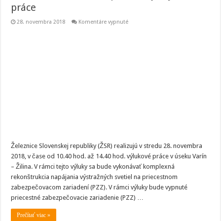
práce
na
28. novembra 2018
Komentáre vypnuté
V
úseku
Varín
–
Žilina
prebiehajú
výlukové
práce
Železnice Slovenskej republiky (ŽSR) realizujú v stredu 28. novembra
2018, v čase od 10.40 hod. až 14.40 hod. výlukové práce v úseku Varín
– Žilina. V rámci tejto výluky sa bude vykonávať komplexná
rekonštrukcia napájania výstražných svetiel na priecestnom
zabezpečovacom zariadení (PZZ). V rámci výluky bude vypnuté
priecestné zabezpečovacie zariadenie (PZZ) …
Prečítať viac »