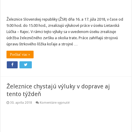
Železnice Slovenskej republiky (ŽSR) dňa 16. a 17. júla 2018, v čase od
9.00 hod. do 15.00 hod., zrealizujú výlukové práce v úseku Lietavská
Lúčka – Rajec. V rámci tejto výluky sa v uvedenom úseku zrealizuje
údržba železničného zvršku a okolia trate. Práce zahŕňajú strojovú
úpravu štrkového lôžka koľaje a strojné …
Prečítať viac »
Železnice chystajú výluky v doprave aj
tento týždeň
na
30. apríla 2018
Komentáre vypnuté
Železnice
chystajú
výluky
v
doprave
aj
tento