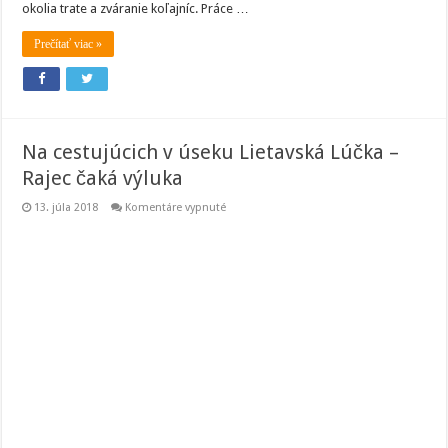
okolia trate a zváranie koľajníc. Práce …
Prečítať viac »
Na cestujúcich v úseku Lietavská Lúčka –
Rajec čaká výluka
na
13. júla 2018
Komentáre vypnuté
Na
cestujúcich
v
úseku
Lietavská
Lúčka
–
Rajec
čaká
výluka