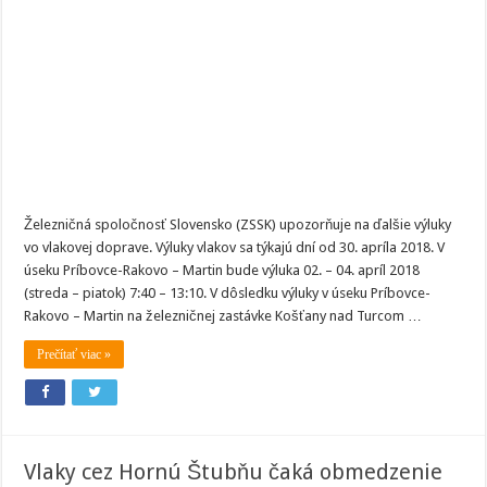
týždeň
Železničná spoločnosť Slovensko (ZSSK) upozorňuje na ďalšie výluky
vo vlakovej doprave. Výluky vlakov sa týkajú dní od 30. apríla 2018. V
úseku Príbovce-Rakovo – Martin bude výluka 02. – 04. apríl 2018
(streda – piatok) 7:40 – 13:10. V dôsledku výluky v úseku Príbovce-
Rakovo – Martin na železničnej zastávke Košťany nad Turcom …
Prečítať viac »
Vlaky cez Hornú Štubňu čaká obmedzenie