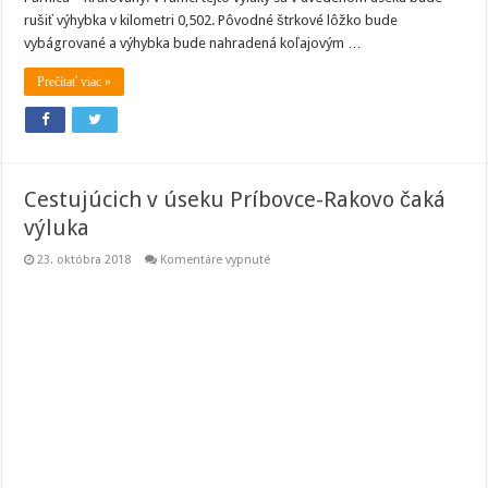
rušiť výhybka v kilometri 0,502. Pôvodné štrkové lôžko bude
vybágrované a výhybka bude nahradená koľajovým …
Prečítať viac »
Cestujúcich v úseku Príbovce-Rakovo čaká
výluka
na
23. októbra 2018
Komentáre vypnuté
Cestujúcich
v
úseku
Príbovce-
Rakovo
čaká
výluka