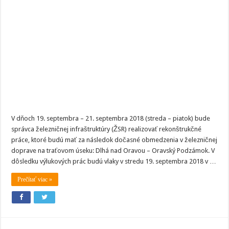
na
Orave
čaká
výluka
vlakov
V dňoch 19. septembra – 21. septembra 2018 (streda – piatok) bude
správca železničnej infraštruktúry (ŽSR) realizovať rekonštrukčné
práce, ktoré budú mať za následok dočasné obmedzenia v železničnej
doprave na traťovom úseku: Dlhá nad Oravou – Oravský Podzámok. V
dôsledku výlukových prác budú vlaky v stredu 19. septembra 2018 v …
Prečítať viac »