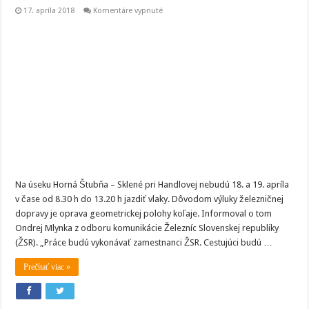
na
17. apríla 2018
Komentáre vypnuté
Vlaky
cez
Hornú
Štubňu
čaká
obmedzenie
Na úseku Horná Štubňa – Sklené pri Handlovej nebudú 18. a 19. apríla
v čase od 8.30 h do 13.20 h jazdiť vlaky. Dôvodom výluky železničnej
dopravy je oprava geometrickej polohy koľaje. Informoval o tom
Ondrej Mlynka z odboru komunikácie Železníc Slovenskej republiky
(ŽSR). „Práce budú vykonávať zamestnanci ŽSR. Cestujúci budú …
Prečítať viac »