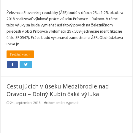
Železnice Slovenskej republiky (ŽSR) budú v dňoch 23. až 25. októbra
2018 realizovať výlukové práce v úseku Príbovce – Rakovo. V rámci
tejto výluky sa bude vymieňať asfaltový povrch na železničnom
priecestí v obci Príbovce v kilometri 297,509 (jedinečné identifikačné
číslo SP0547). Práce budú vykonávať zamestnanci ŽSR. Obchádzková
trasa je …
Prečítať viac »
Cestujúcich v úseku Medzibrodie nad
Oravou – Dolný Kubín čaká výluka
na
24. septembra 2018
Komentáre vypnuté
Cestujúcich
v
úseku
Medzibrodie
nad
Oravou
–