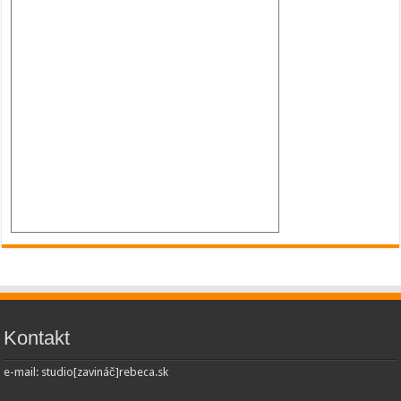
Kontakt
e-mail: studio[zavináč]rebeca.sk