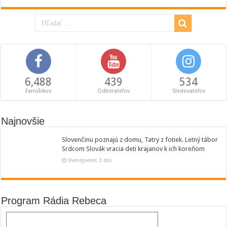
6,488
439
534
Fanúšikov
Odberateľov
Sledovateľov
Najnovšie
Slovenčinu poznajú z domu, Tatry z fotiek. Letný tábor
Srdcom Slovák vracia deti krajanov k ich koreňom
Uverejnené: 3 dni
Program Rádia Rebeca