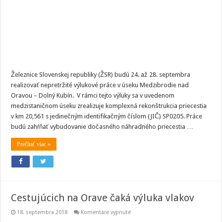
Dolný
Kubín
čaká
výluka
Železnice Slovenskej republiky (ŽSR) budú 24. až 28. septembra
realizovať nepretržité výlukové práce v úseku Medzibrodie nad
Oravou – Dolný Kubín. V rámci tejto výluky sa v uvedenom
medzistaničnom úseku zrealizuje komplexná rekonštrukcia priecestia
v km 20,561 s jedinečným identifikačným číslom (JIČ) SP0205. Práce
budú zahŕňať vybudovanie dočasného náhradného priecestia …
Prečítať viac »
Cestujúcich na Orave čaká výluka vlakov
na
18. septembra 2018
Komentáre vypnuté
Cestujúcich