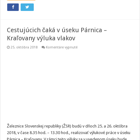
Cestujúcich čaká v úseku Párnica –
Kraľovany výluka vlakov
na
25. októbra 2018
Komentáre vypnuté
Cestujúcich
čaká
v
úseku
Párnica
–
Kraľovany
výluka
vlakov
Železnice Slovenskej republiky (ŽSR) budú v dňoch 25. a 26. októbra
2018, v čase 8.35 hod. – 13.30 hod., realizovať výlukové práce v úseku
Párnica – Kraľovany. V rámci tejto výluky sa v uvedenom úseku bude