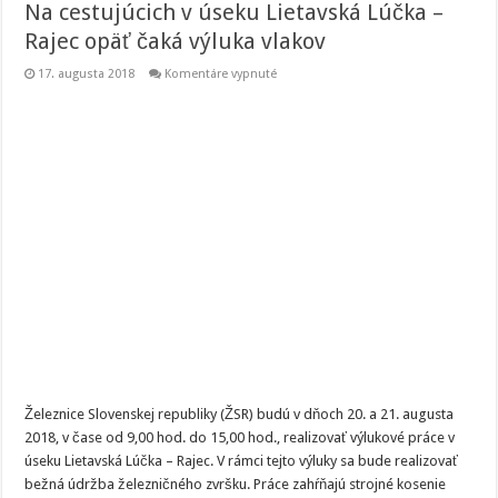
Na cestujúcich v úseku Lietavská Lúčka –
Rajec opäť čaká výluka vlakov
na
17. augusta 2018
Komentáre vypnuté
Na
cestujúcich
v
úseku
Lietavská
Lúčka
–
Rajec
opäť
čaká
výluka
vlakov
Železnice Slovenskej republiky (ŽSR) budú v dňoch 20. a 21. augusta
2018, v čase od 9,00 hod. do 15,00 hod., realizovať výlukové práce v
úseku Lietavská Lúčka – Rajec. V rámci tejto výluky sa bude realizovať
bežná údržba železničného zvršku. Práce zahŕňajú strojné kosenie