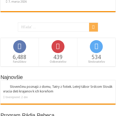
7. marca 2026
6,488
439
534
Fanúšikov
Odberateľov
Sledovateľov
Najnovšie
Slovenčinu poznajú z domu, Tatry z fotiek. Letný tábor Srdcom Slovák
vracia deti krajanov k ich koreňom
Uverejnené: 2 dni
Program Rádia Rebeca