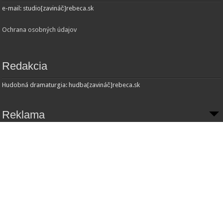
e-mail: studio[zavináč]rebeca.sk
Ochrana osobných údajov
Redakcia
Hudobná dramaturgia: hudba[zavináč]rebeca.sk
Reklama
Inzercia:
Obchodné oddelenie
e-mail: obchod[zavináč]rebeca.sk
© Copyright 2013 - Radio REBECA and
JohnSedrik
. All Rights Reserved.