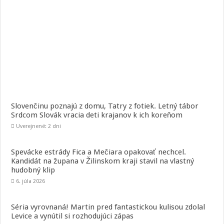
Slovenčinu poznajú z domu, Tatry z fotiek. Letný tábor
Srdcom Slovák vracia deti krajanov k ich koreňom
Uverejnené: 2 dni
Spevácke estrády Fica a Mečiara opakovať nechcel.
Kandidát na župana v Žilinskom kraji stavil na vlastný
hudobný klip
6. júla 2026
Séria vyrovnaná! Martin pred fantastickou kulisou zdolal
Levice a vynútil si rozhodujúci zápas