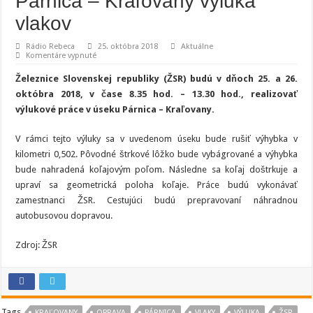
Párnica – Kraľovany výluka
vlakov
Rádio Rebeca
25. októbra 2018
Aktuálne
na
Komentáre vypnuté
Cestujúcich
čaká
Železnice Slovenskej republiky (ŽSR) budú v dňoch 25. a 26.
v
úseku
októbra 2018, v čase 8.35 hod. – 13.30 hod.,
realizovať
Párnica
výlukové práce v úseku Párnica – Kraľovany.
–
Kraľovany
výluka
vlakov
V rámci tejto výluky sa v uvedenom úseku bude rušiť výhybka v
kilometri 0,502. Pôvodné štrkové lôžko bude vybágrované a výhybka
bude nahradená koľajovým poľom. Následne sa koľaj doštrkuje a
upraví sa geometrická poloha koľaje. Práce budú vykonávať
zamestnanci ŽSR. Cestujúci budú prepravovaní náhradnou
autobusovou dopravou.
Zdroj: ŽSR
Tags
KRAĽOVANY
OPRAVA
PÁRNICA
VLAKY
VÝLUKA
ŽSR