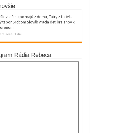
novšie
Slovenčinu poznajú z domu, Tatry z fotiek.
ý tábor Srdcom Slovák vracia deti krajanov k
 koreňom
erejnené: 3 dni
gram Rádia Rebeca