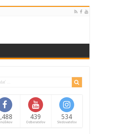
,488
439
534
anúšikov
Odberateľov
Sledovateľov