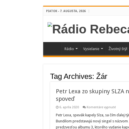
PIATOK - 7. AUGUSTA, 2026
Rádio
Vysielanie
Životný štýl
Tag Archives:
Žár
Petr Lexa zo skupiny SLZA 
spoveď
na
6. apríla 2020
Komentáre vypnuté
Petr
Lexa
Petr Lexa, spevák kapely Slza, sa čím ďalej t
zo
Bundilom predstavujú nový singel s názvom Ž
skupiny
SLZA
predzvesťou albumu 3, ktorého vydanie kapela