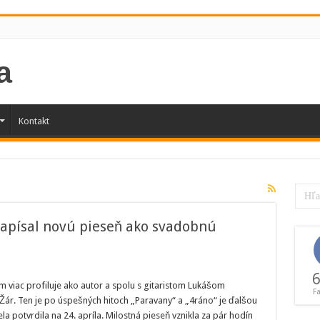
Kontakt
napísal novú pieseň ako svadobnú
6
ým viac profiluje ako autor a spolu s gitaristom Lukášom
F
ár. Ten je po úspešných hitoch „Paravany“ a „4ráno“ je ďalšou
 potvrdila na 24. apríla. Milostná pieseň vznikla za pár hodín