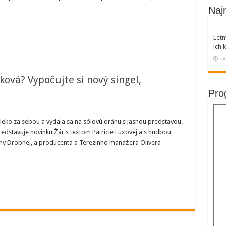
Naj
ú
Letn
ich
Uv
vá? Vypočujte si nový singel,
Pro
leko za sebou a vydala sa na sólovú dráhu s jasnou predstavou.
redstavuje novinku Žár s textom Patricie Fuxovej a s hudbou
?
mmy Drobnej, a producenta a Terezinho manažera Olivera
e
 …
t