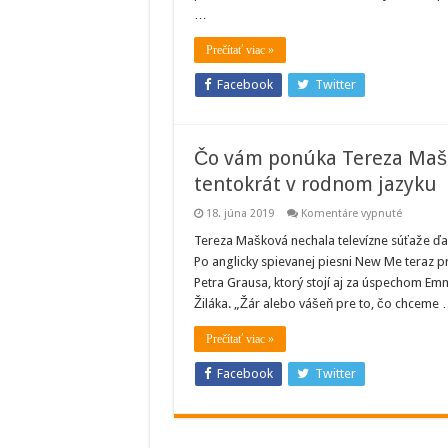
napísal
…
novú
pieseň
ako
Prečítať viac »
svadobn
spoveď
Facebook
Twitter
Čo vám ponúka Tereza Maško
tentokrát v rodnom jazyku
na
18. júna 2019
Komentáre vypnuté
Čo
vám
Tereza Mašková nechala televízne súťaže ďa
ponúka
Po anglicky spievanej piesni New Me teraz p
Tereza
Mašková
Petra Grausa, ktorý stojí aj za úspechom E
Vypočujt
Žiláka. „Žár alebo vášeň pre to, čo chceme
si
nový
singel,
Prečítať viac »
tentokrá
v
rodnom
Facebook
Twitter
jazyku