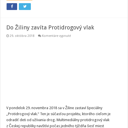
Do Žiliny zavíta Protidrogový vlak
na
29. októbra 2018
Komentáre vypnuté
Do
Žiliny
zavíta
Protidrogový
vlak
V pondelok 29. novembra 2018 sa v Žiline zastaví špeciálny
„Protidrogový vlak.“ Ten je súčasťou projektu, ktorého cieľom je
odradiť deti od užívania drog. Multimediálny protidrogový vlak
z Českej republiky navštívi počas jedného týždňa šesť miest