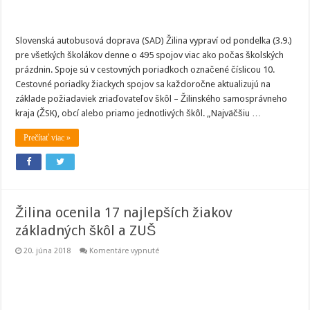
Slovenská autobusová doprava (SAD) Žilina vypraví od pondelka (3.9.)
pre všetkých školákov denne o 495 spojov viac ako počas školských
prázdnin. Spoje sú v cestovných poriadkoch označené číslicou 10.
Cestovné poriadky žiackych spojov sa každoročne aktualizujú na
základe požiadaviek zriaďovateľov škôl – Žilinského samosprávneho
kraja (ŽSK), obcí alebo priamo jednotlivých škôl. „Najväčšiu …
Prečítať viac »
Žilina ocenila 17 najlepších žiakov
základných škôl a ZUŠ
na
20. júna 2018
Komentáre vypnuté
Žilina
ocenila
17
najlepších
žiakov
základných