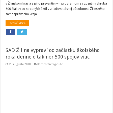
v Žilinskom kraji a s jeho preventívnym programom sa zoznámi zhruba
500 žiakov zo stredných škôl v zriaďovateľskej pôsobnosti Žilinského
samosprávneho kraja …
Prečítať viac »
SAD Žilina vypraví od začiatku školského
roka denne o takmer 500 spojov viac
na
31. augusta 2018
Komentáre vypnuté
SAD
Žilina
vypraví
od
začiatku
školského
roka
denne
o
takmer
500
spojov
viac