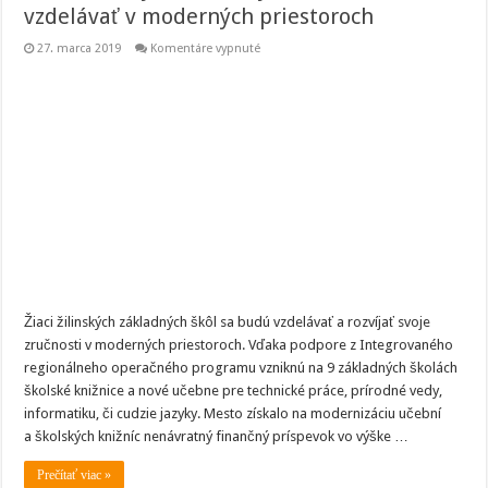
vzdelávať v moderných priestoroch
na
27. marca 2019
Komentáre vypnuté
Žiaci
žilinských
základných
škôl
sa
budú
vzdelávať
v
moderných
priestoroch
Žiaci žilinských základných škôl sa budú vzdelávať a rozvíjať svoje
zručnosti v moderných priestoroch. Vďaka podpore z Integrovaného
regionálneho operačného programu vzniknú na 9 základných školách
školské knižnice a nové učebne pre technické práce, prírodné vedy,
informatiku, či cudzie jazyky. Mesto získalo na modernizáciu učební
a školských knižníc nenávratný finančný príspevok vo výške …
Prečítať viac »