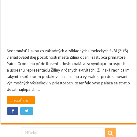
škôl
a
ZUŠ
Sedemnásť žiakov zo základných a základných umeleckých škôl (ZUŠ)
v zriaďovateľskej pôsobnosti mesta Žilina ocenil zástupca primátora
Patrik Groma na pôde Rosenfeldovho paláca za vynikajúci prospech
a úspešnú reprezentáciu Žiliny v rôznych aktivitách. Žilinská radnica im
takýmto spôsobom poďakovala za snahu a vytrvalosť pri dosahovaní
výnimočných výsledkov. V priestoroch Rosenfeldovho paláca sa stretlo
desať najlepších …
Prečítať viac »