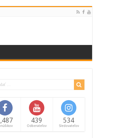
,487
439
534
anúšikov
Odberateľov
Sledovateľov