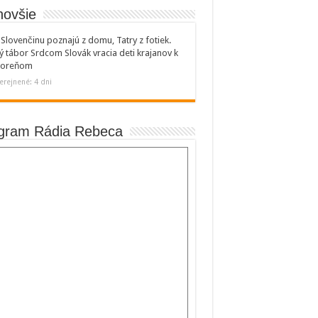
novšie
Slovenčinu poznajú z domu, Tatry z fotiek.
ý tábor Srdcom Slovák vracia deti krajanov k
 koreňom
erejnené: 4 dni
gram Rádia Rebeca