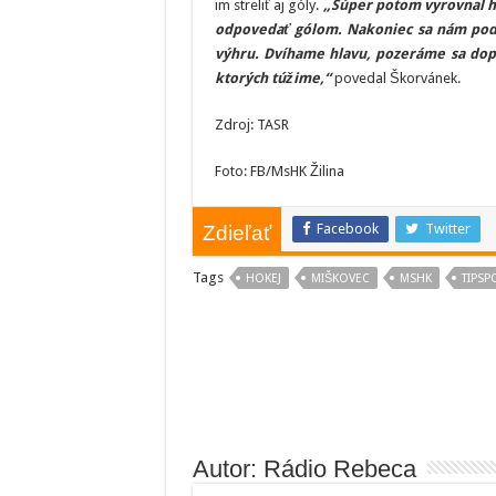
im streliť aj góly.
„Súper potom vyrovnal hru
odpovedať gólom. Nakoniec sa nám poda
výhru. Dvíhame hlavu, pozeráme sa dop
ktorých túžime,“
povedal Škorvánek.
Zdroj: TASR
Foto: FB/MsHK Žilina
Facebook
Twitter
Zdieľať
Tags
HOKEJ
MIŠKOVEC
MSHK
TIPSP
Autor: Rádio Rebeca