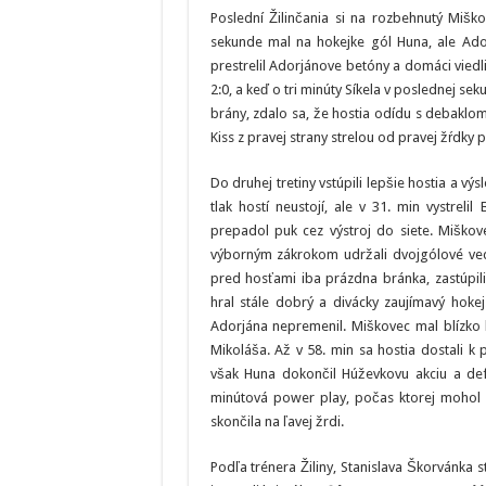
Poslední Žilinčania si na rozbehnutý Mišk
sekunde mal na hokejke gól Huna, ale Adorj
prestrelil Adorjánove betóny a domáci viedli.
2:0, a keď o tri minúty Síkela v poslednej s
brány, zdalo sa, že hostia odídu s debaklom
Kiss z pravej strany strelou od pravej žŕdky p
Do druhej tretiny vstúpili lepšie hostia a výs
tlak hostí neustojí, ale v 31. min vystreli
prepadol puk cez výstroj do siete. Miško
výborným zákrokom udržali dvojgólové ved
pred hosťami iba prázdna bránka, zastúpil
hral stále dobrý a divácky zaujímavý hoke
Adorjána nepremenil. Miškovec mal blízko 
Mikoláša. Až v 58. min sa hostia dostali k
však Huna dokončil Húževkovu akciu a defi
minútová power play, počas ktorej mohol H
skončila na ľavej žrdi.
Podľa trénera Žiliny, Stanislava Škorvánka st