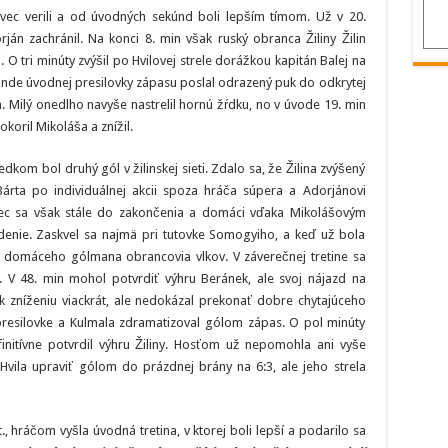
porazil
ovec verili a od úvodných sekúnd boli lepším tímom. Už v 20.
v
35.
án zachránil. Na konci 8. min však ruský obranca Žiliny Žilin
kole
Miškovec
 O tri minúty zvýšil po Hvilovej strele dorážkou kapitán Balej na
ekunde úvodnej presilovky zápasu poslal odrazený puk do odkrytej
. Milý onedlho navyše nastrelil hornú žŕdku, no v úvode 19. min
okoril Mikoláša a znížil.
ledkom bol druhý gól v žilinskej sieti. Zdalo sa, že Žilina zvýšený
l Bárta po individuálnej akcii spoza hráča súpera a Adorjánovi
vec sa však stále do zakončenia a domáci vďaka Mikolášovým
enie. Zaskvel sa najmä pri tutovke Somogyiho, a keď už bola
i domáceho gólmana obrancovia vlkov. V záverečnej tretine sa
j. V 48. min mohol potvrdiť výhru Beránek, ale svoj nájazd na
k zníženiu viackrát, ale nedokázal prekonať dobre chytajúceho
 presilovke a Kulmala zdramatizoval gólom zápas. O pol minúty
nitívne potvrdil výhru Žiliny. Hosťom už nepomohla ani vyše
vila upraviť gólom do prázdnej brány na 6:3, ale jeho strela
., hráčom vyšla úvodná tretina, v ktorej boli lepší a podarilo sa