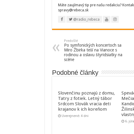
Máte zaujímavý tip pre našu redakciu? Kontak
spravy@rebeca.sk
@radio_rebeca
Predošlé
Po symfonických koncertoch sa
Miro Žbirka teší na Vianoce s
rodinou a oslavu štyridsiatky na
scéne
Podobné články
Slovenčinu poznajú z domu,
Spevá
Tatry z fotiek. Letný tábor
Mečia
Srdcom Slovák vracia deti
Kandi
krajanov k ich koreňom
Žilins
vlast
Uverejnené: 4 dni
6. júl