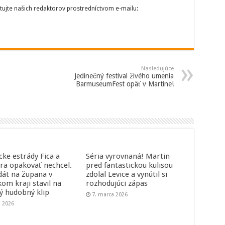
tujte našich redaktorov prostredníctvom e-mailu:
Nasledujúce
Jedinečný festival živého umenia
BarmuseumFest opäť v Martine!
cke estrády Fica a
Séria vyrovnaná! Martin
ra opakovať nechcel.
pred fantastickou kulisou
dát na župana v
zdolal Levice a vynútil si
kom kraji stavil na
rozhodujúci zápas
ný hudobný klip
7. marca 2026
a 2026