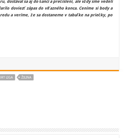
, dostával sa aj do šancí a prečíslení, ale vždy sme vedeli
rilo doviezť zápas do víťazného konca. Ceníme si body a
redu a veríme, že sa dostaneme v tabuľke na priečky, po
ORT LIGA
ŽILINA