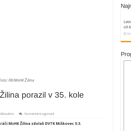
Naj
Letn
ich
Uv
Pro
Foto: FB/MsHK Žilina
ilina porazil v 35. kole
na
Aktuálne
Komentáre vypnuté
Tipsport
liga:
hráči MsHK Žilina zdolali DVTK Miškovec 5:3.
MsHK
Žilina