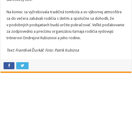
Na koniec sa vyžrebovala tradičná tombola a vo výbornej atmosfére
sa do večera zabávali rodičia s deťmi a spoločne sa dohodli, že
v podobných podujatiach budú určite pokračovať. Veľké poďakovanie
za zodpovednú a precíznu organizáciu turnaja rodičia vyslovujú
trénerovi Ondrejovi Kubiznovi a jeho rodine.
Text: František Ďurkáč
Foto: Patrik Kubizna