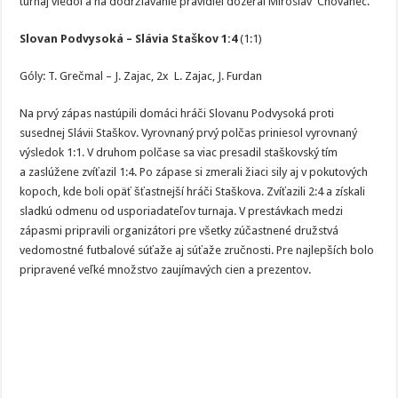
turnaj viedol a na dodržiavanie pravidiel dozeral Miroslav Chovanec.
Slovan Podvysoká – Slávia Staškov 1:4
(1:1)
Góly: T. Grečmal – J. Zajac, 2x L. Zajac, J. Furdan
Na prvý zápas nastúpili domáci hráči Slovanu Podvysoká proti
susednej Slávii Staškov. Vyrovnaný prvý polčas priniesol vyrovnaný
výsledok 1:1. V druhom polčase sa viac presadil staškovský tím
a zaslúžene zvíťazil 1:4. Po zápase si zmerali žiaci sily aj v pokutových
kopoch, kde boli opäť šťastnejší hráči Staškova. Zvíťazili 2:4 a získali
sladkú odmenu od usporiadateľov turnaja. V prestávkach medzi
zápasmi pripravili organizátori pre všetky zúčastnené družstvá
vedomostné futbalové súťaže aj súťaže zručnosti. Pre najlepších bolo
pripravené veľké množstvo zaujímavých cien a prezentov.