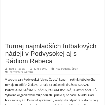
Turnaj najmladších futbalových
nádejí v Podvysokej aj s
Rádiom Rebeca
Rádio Rebeca
3. júla 2017
Nezaradené
,
šport
na
Komentáre vypnuté
Turnaj
najmladších
V sobotu sa v Podvysokej (okres Čadca) konal 1. ročník futbalového
futbalových
nádejí
turnaja mladších žiakov. Turnaja sa zúčastnili družstvá SLOVAN
v
PODVYSOKÁ, SLÁVIA STAŠKOV, POLOM RAKOVÁ, SLOVAN SKALITÉ.
Podvysokej
aj
Výborne organizovanému podujatiu prialo aj počasie. Mladší žiaci
s
Rádiom
hrali zápasy 2 x 15 minút systémom „každý s každým“. S píšťalou celý
Rebeca