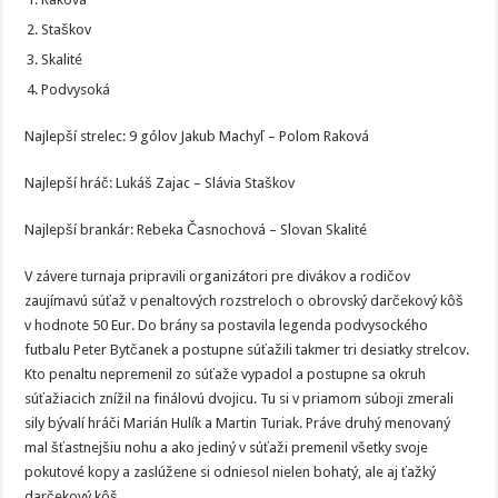
Staškov
Skalité
Podvysoká
Najlepší strelec: 9 gólov Jakub Machyľ – Polom Raková
Najlepší hráč: Lukáš Zajac – Slávia Staškov
Najlepší brankár: Rebeka Časnochová – Slovan Skalité
V závere turnaja pripravili organizátori pre divákov a rodičov
zaujímavú súťaž v penaltových rozstreloch o obrovský darčekový kôš
v hodnote 50 Eur. Do brány sa postavila legenda podvysockého
futbalu Peter Bytčanek a postupne súťažili takmer tri desiatky strelcov.
Kto penaltu nepremenil zo súťaže vypadol a postupne sa okruh
súťažiacich znížil na finálovú dvojicu. Tu si v priamom súboji zmerali
sily bývalí hráči Marián Hulík a Martin Turiak. Práve druhý menovaný
mal šťastnejšiu nohu a ako jediný v súťaži premenil všetky svoje
pokutové kopy a zaslúžene si odniesol nielen bohatý, ale aj ťažký
darčekový kôš.