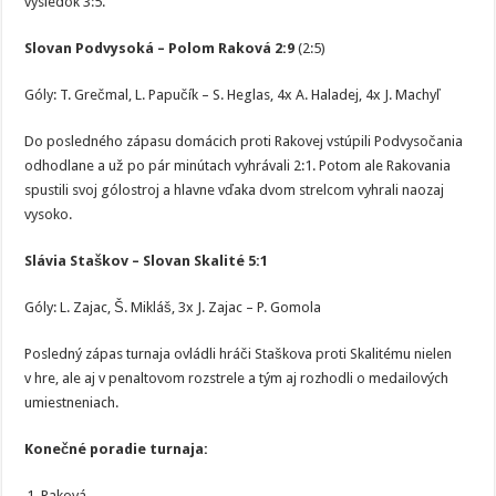
výsledok 3:5.
Slovan Podvysoká – Polom Raková 2:9
(2:5)
Góly: T. Grečmal, L. Papučík – S. Heglas, 4x A. Haladej, 4x J. Machyľ
Do posledného zápasu domácich proti Rakovej vstúpili Podvysočania
odhodlane a už po pár minútach vyhrávali 2:1. Potom ale Rakovania
spustili svoj gólostroj a hlavne vďaka dvom strelcom vyhrali naozaj
vysoko.
Slávia Staškov – Slovan Skalité 5:1
Góly: L. Zajac, Š. Mikláš, 3x J. Zajac – P. Gomola
Posledný zápas turnaja ovládli hráči Staškova proti Skalitému nielen
v hre, ale aj v penaltovom rozstrele a tým aj rozhodli o medailových
umiestneniach.
Konečné poradie turnaja:
Raková