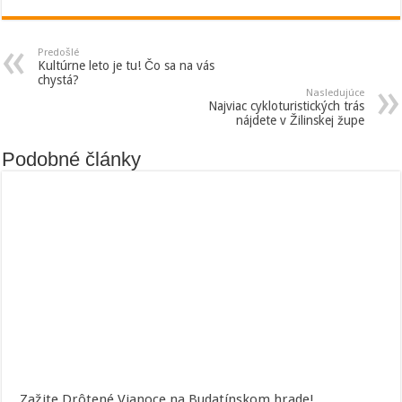
Predošlé
Kultúrne leto je tu! Čo sa na vás
chystá?
Nasledujúce
Najviac cykloturistických trás
nájdete v Žilinskej župe
Podobné články
Zažite Drôtené Vianoce na Budatínskom hrade!