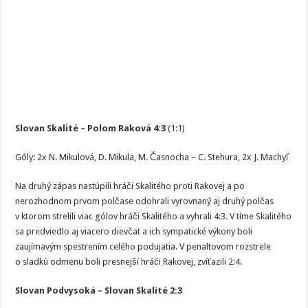
Slovan Skalité – Polom Raková 4:3
(1:1)
Góly: 2x N. Mikulová, D. Mikula, M. Časnocha – C. Stehura, 2x J. Machyľ
Na druhý zápas nastúpili hráči Skalitého proti Rakovej a po
nerozhodnom prvom polčase odohrali vyrovnaný aj druhý polčas
v ktorom strelili viac gólov hráči Skalitého a vyhrali 4:3. V tíme Skalitého
sa predviedlo aj viacero dievčat a ich sympatické výkony boli
zaujímavým spestrením celého podujatia. V penaltovom rozstrele
o sladkú odmenu boli presnejší hráči Rakovej, zvíťazili 2:4.
Slovan Podvysoká – Slovan Skalité 2:3