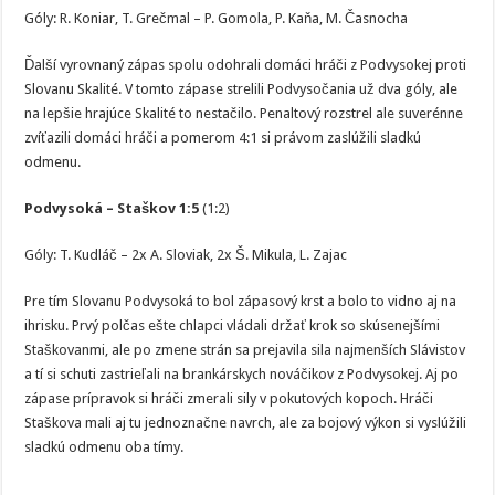
Góly: R. Koniar, T. Grečmal – P. Gomola, P. Kaňa, M. Časnocha
Ďalší vyrovnaný zápas spolu odohrali domáci hráči z Podvysokej proti
Slovanu Skalité. V tomto zápase strelili Podvysočania už dva góly, ale
na lepšie hrajúce Skalité to nestačilo. Penaltový rozstrel ale suverénne
zvíťazili domáci hráči a pomerom 4:1 si právom zaslúžili sladkú
odmenu.
Podvysoká – Staškov 1:5
(1:2)
Góly: T. Kudláč – 2x A. Sloviak, 2x Š. Mikula, L. Zajac
Pre tím Slovanu Podvysoká to bol zápasový krst a bolo to vidno aj na
ihrisku. Prvý polčas ešte chlapci vládali držať krok so skúsenejšími
Staškovanmi, ale po zmene strán sa prejavila sila najmenších Slávistov
a tí si schuti zastrieľali na brankárskych nováčikov z Podvysokej. Aj po
zápase prípravok si hráči zmerali sily v pokutových kopoch. Hráči
Staškova mali aj tu jednoznačne navrch, ale za bojový výkon si vyslúžili
sladkú odmenu oba tímy.