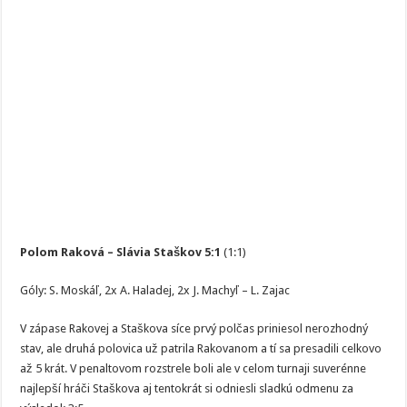
Polom Raková – Slávia Staškov 5:1
(1:1)
Góly: S. Moskáľ, 2x A. Haladej, 2x J. Machyľ – L. Zajac
V zápase Rakovej a Staškova síce prvý polčas priniesol nerozhodný
stav, ale druhá polovica už patrila Rakovanom a tí sa presadili celkovo
až 5 krát. V penaltovom rozstrele boli ale v celom turnaji suverénne
najlepší hráči Staškova aj tentokrát si odniesli sladkú odmenu za