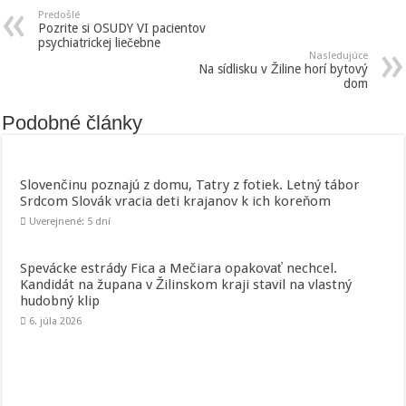
Predošlé
Pozrite si OSUDY VI pacientov
psychiatrickej liečebne
Nasledujúce
Na sídlisku v Žiline horí bytový
dom
Podobné články
Slovenčinu poznajú z domu, Tatry z fotiek. Letný tábor
Srdcom Slovák vracia deti krajanov k ich koreňom
Uverejnené: 5 dní
Spevácke estrády Fica a Mečiara opakovať nechcel.
Kandidát na župana v Žilinskom kraji stavil na vlastný
hudobný klip
6. júla 2026