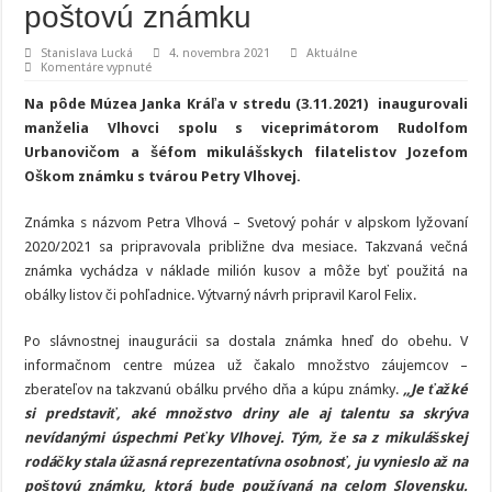
poštovú známku
Stanislava Lucká
4. novembra 2021
Aktuálne
na
Komentáre vypnuté
Tvár
Petry
Na pôde Múzea Janka Kráľa v stredu (3.11.2021) inaugurovali
Vlhovej
zdobí
manželia Vlhovci spolu s viceprimátorom Rudolfom
novú
Urbanovičom a šéfom mikulášskych filatelistov Jozefom
poštovú
známku
Oškom známku s tvárou Petry Vlhovej.
Známka s názvom Petra Vlhová – Svetový pohár v alpskom lyžovaní
2020/2021 sa pripravovala približne dva mesiace. Takzvaná večná
známka vychádza v náklade milión kusov a môže byť použitá na
obálky listov či pohľadnice. Výtvarný návrh pripravil Karol Felix.
Po slávnostnej inaugurácii sa dostala známka hneď do obehu. V
informačnom centre múzea už čakalo množstvo záujemcov –
zberateľov na takzvanú obálku prvého dňa a kúpu známky.
„Je ťažké
si predstaviť, aké množstvo driny ale aj talentu sa skrýva
nevídanými úspechmi Peťky Vlhovej. Tým, že sa z mikulášskej
rodáčky stala úžasná reprezentatívna osobnosť, ju vynieslo až na
poštovú známku, ktorá bude používaná na celom Slovensku.