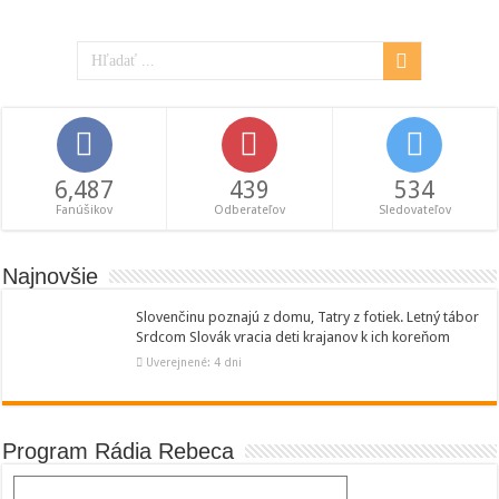
6,487
439
534
Fanúšikov
Odberateľov
Sledovateľov
Najnovšie
Slovenčinu poznajú z domu, Tatry z fotiek. Letný tábor
Srdcom Slovák vracia deti krajanov k ich koreňom
Uverejnené: 4 dni
Program Rádia Rebeca