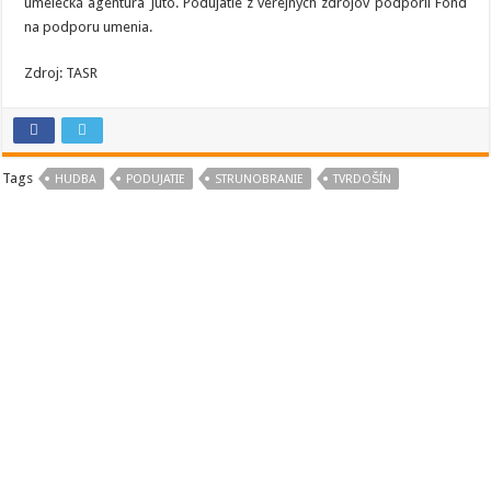
umelecká agentúra Juto. Podujatie z verejných zdrojov podporil Fond
na podporu umenia.
Zdroj: TASR
Tags
HUDBA
PODUJATIE
STRUNOBRANIE
TVRDOŠÍN