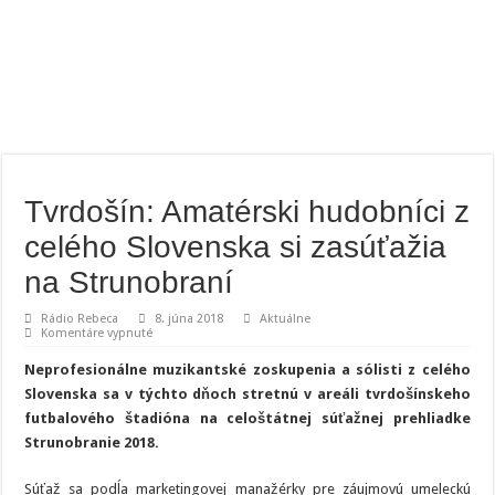
Tvrdošín: Amatérski hudobníci z
celého Slovenska si zasúťažia
na Strunobraní
Rádio Rebeca
8. júna 2018
Aktuálne
na
Komentáre vypnuté
Tvrdošín:
Amatérski
Neprofesionálne muzikantské zoskupenia a sólisti z celého
hudobníci
z
Slovenska sa v týchto dňoch stretnú v areáli tvrdošínskeho
celého
futbalového štadióna na celoštátnej súťažnej prehliadke
Slovenska
si
Strunobranie 2018.
zasúťažia
na
Strunobraní
Súťaž sa podĺa marketingovej manažérky pre záujmovú umeleckú