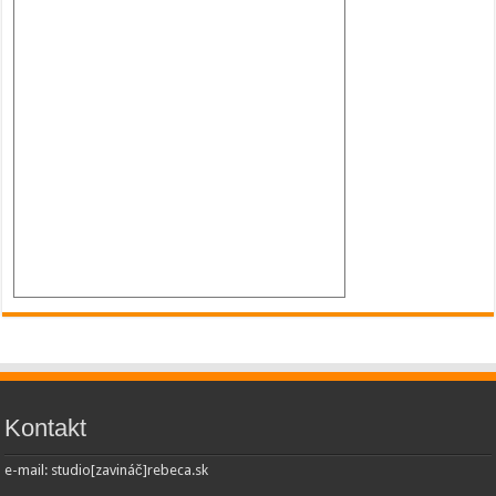
Kontakt
e-mail: studio[zavináč]rebeca.sk