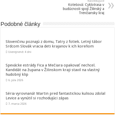
Nasledujúce
Kotešová: Cyklotrasa v
budúcnosti spojí Žilinský a
Trenčiansky kraj
Podobné články
Slovenčinu poznajú z domu, Tatry z fotiek. Letný tábor
Srdcom Slovák vracia deti krajanov k ich koreňom
Uverejnené: 4 dni
Spevácke estrády Fica a Mečiara opakovať nechcel.
Kandidát na župana v Žilinskom kraji stavil na vlastný
hudobný klip
6. júla 2026
Séria vyrovnaná! Martin pred fantastickou kulisou zdolal
Levice a vynútil si rozhodujúci zápas
7. marca 2026