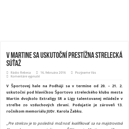
V Martine sa uskutoční prestížna strelecká
súťaž
Rádio Rebeca
16. februára 2016
Pozývame Vás
na
Komentáre vypnuté
V
Martine
V Športovej hale na Podháji sa v termíne od 20. – 21. 2.
sa
uskutoční
uskutoční pod hlavičkou Športovo streleckého klubu mesta
prestížna
Martin dvojkolo Extraligy SR a Ligy talentovanej mládeže v
strelecká
súťaž
streľbe zo vzduchových zbraní.
Podujatie je zároveň 13.
ročníkom memoriálu JUDr. Karola Žabku.
„
Pre strelcov je to posledná možnosť kvalifikovať sa na majstrovstvá