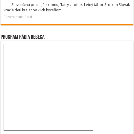
Slovenčinu poznajú z domu, Tatry z fotiek. Letný tábor Srdcom Slovák
vracia deti krajanov k ich koreňom
Uverejnené: 2 dni
Program Rádia Rebeca