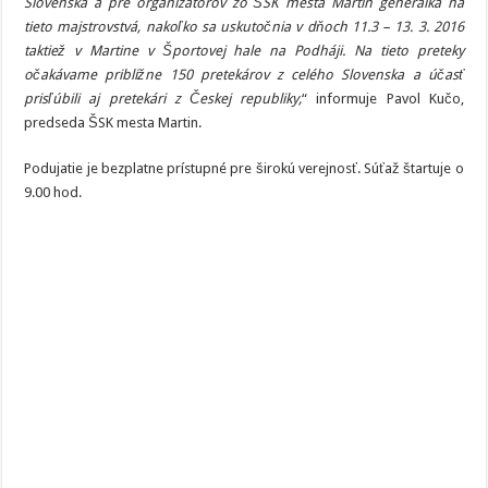
Slovenska a pre organizátorov zo ŠSK mesta Martin generálka na
tieto majstrovstvá, nakoľko sa uskutočnia v dňoch 11.3 – 13. 3. 2016
taktiež v Martine v Športovej hale na Podháji. Na tieto preteky
očakávame približne 150 pretekárov z celého Slovenska a účasť
prisľúbili aj pretekári z Českej republiky,
“ informuje Pavol Kučo,
predseda ŠSK mesta Martin.
Podujatie je bezplatne prístupné pre širokú verejnosť. Súťaž štartuje o
9.00 hod.