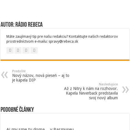
Autor: Rádio Rebeca
Máte zaujímavý tip pre našu redakciu? Kontaktujte našich redaktorov
prostredníctvom e-mailu: spravy@rebeca.sk
Predošlé
Nový názov, nová pieseň – aj to
je kapela DIP
Nasledujúce
Až z Nitry k nám na rozhovor.
Kapela Neverback predstavila
svoj nový album
Podobné články
Aj my sme tu doma… v Barmuseu