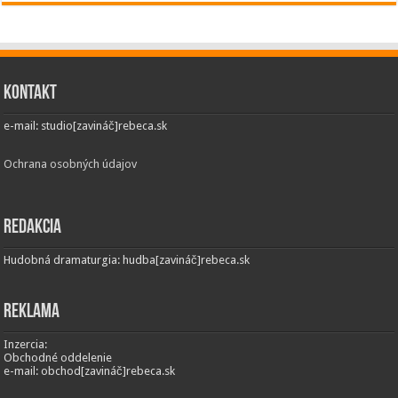
Kontakt
e-mail: studio[zavináč]rebeca.sk
Ochrana osobných údajov
Redakcia
Hudobná dramaturgia: hudba[zavináč]rebeca.sk
Reklama
Inzercia:
Obchodné oddelenie
e-mail: obchod[zavináč]rebeca.sk