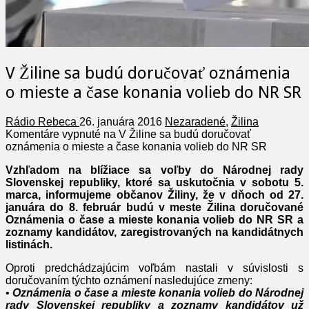
V Žiline sa budú doručovať oznámenia
o mieste a čase konania volieb do NR SR
Rádio Rebeca
26. januára 2016
Nezaradené
,
Žilina
Komentáre vypnuté
na V Žiline sa budú doručovať
oznámenia o mieste a čase konania volieb do NR SR
Vzhľadom na blížiace sa voľby do Národnej rady
Slovenskej republiky, ktoré sa uskutočnia v sobotu 5.
marca, informujeme občanov Žiliny, že v dňoch od 27.
januára do 8. február budú v meste Žilina doručované
Oznámenia o čase a mieste konania volieb do NR SR a
zoznamy kandidátov, zaregistrovaných na kandidátnych
listinách.
Oproti predchádzajúcim voľbám nastali v súvislosti s
doručovaním týchto oznámení nasledujúce zmeny:
•
Oznámenia o čase a mieste konania volieb do Národnej
rady Slovenskej republiky a zoznamy kandidátov už