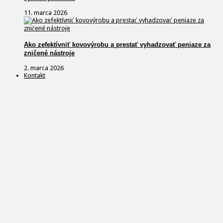
11. marca 2026
Ako zefektívniť kovovýrobu a prestať vyhadzovať peniaze za
zničené nástroje
2. marca 2026
Kontakt