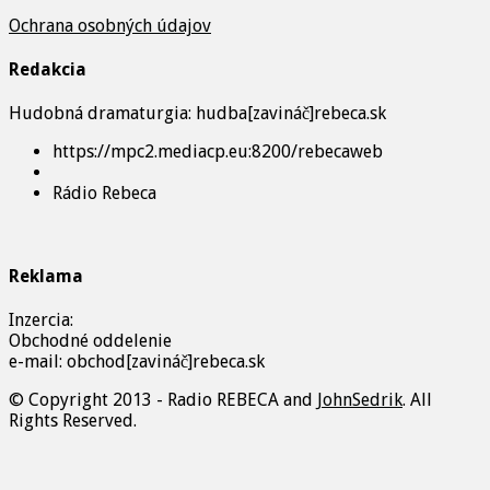
Ochrana osobných údajov
Redakcia
Hudobná dramaturgia: hudba[zavináč]rebeca.sk
https://mpc2.mediacp.eu:8200/rebecaweb
Rádio Rebeca
Reklama
Inzercia:
Obchodné oddelenie
e-mail: obchod[zavináč]rebeca.sk
© Copyright 2013 - Radio REBECA and
JohnSedrik
. All
Rights Reserved.