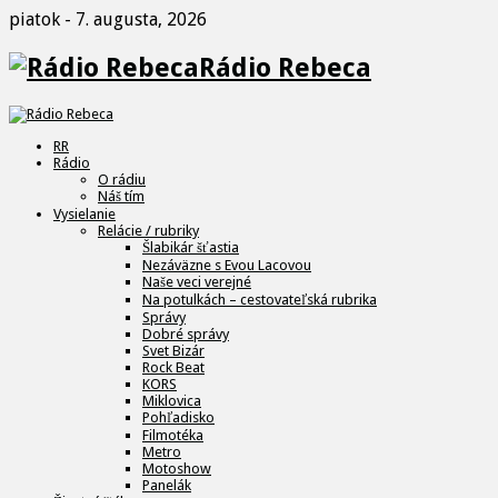
piatok - 7. augusta, 2026
Rádio Rebeca
RR
Rádio
O rádiu
Náš tím
Vysielanie
Relácie / rubriky
Šlabikár šťastia
Nezáväzne s Evou Lacovou
Naše veci verejné
Na potulkách – cestovateľská rubrika
Správy
Dobré správy
Svet Bizár
Rock Beat
KORS
Miklovica
Pohľadisko
Filmotéka
Metro
Motoshow
Panelák