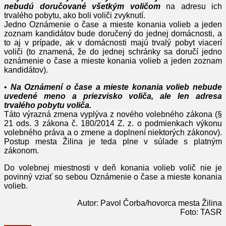
nebudú doručované všetkým voličom
na adresu ich
trvalého pobytu, ako boli voliči zvyknutí.
Jedno Oznámenie o čase a mieste konania volieb a jeden
zoznam kandidátov bude doručený do jednej domácnosti, a
to aj v prípade, ak v domácnosti majú trvalý pobyt viacerí
voliči (to znamená, že do jednej schránky sa doručí jedno
oznámenie o čase a mieste konania volieb a jeden zoznam
kandidátov).
•
Na Oznámení o čase a mieste konania volieb nebude
uvedené meno a priezvisko voliča, ale len adresa
trvalého pobytu voliča.
Táto výrazná zmena vyplýva z nového volebného zákona (§
21 ods. 3 zákona č. 180/2014 Z. z. o podmienkach výkonu
volebného práva a o zmene a doplnení niektorých zákonov).
Postup mesta Žilina je teda plne v súlade s platným
zákonom.
Do volebnej miestnosti v deň konania volieb volič nie je
povinný vziať so sebou Oznámenie o čase a mieste konania
volieb.
Autor: Pavol Čorba/hovorca mesta Žilina
Foto: TASR