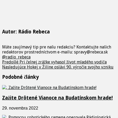
Autor: Rádio Rebeca
Máte zaujímavý tip pre našu redakciu? Kontaktujte našich
redaktorov prostredníctvom e-mailu: spravy@rebeca.sk
@radio_rebeca
Predošlé
Pri čelnej zrážke vyhasol život mladého vodiča
Nasledujúce
Hokej v Žiline oslávi 90. výročie svojho vzniku
Podobné články
Zažite Drôtené Vianoce na Budatínskom hrade!
29. novembra 2022