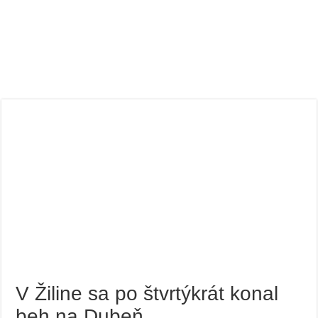
V Žiline sa po štvrtýkrát konal
beh na Dubeň