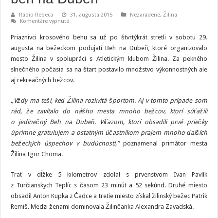
Rádio Rebeca
31. augusta 2015
Nezaradené
,
Žilina
na
Komentáre vypnuté
V
Žiline
Priaznivci krosového behu sa už po štvrtýkrát stretli v sobotu 29.
sa
po
augusta na bežeckom podujatí Beh na Dubeň, ktoré organizovalo
štvrtýkrát
mesto Žilina v spolupráci s Atletickým klubom Žilina. Za pekného
konal
beh
slnečného počasia sa na štart postavilo množstvo výkonnostných ale
na
Dubeň
aj rekreačných bežcov.
„Vždy ma teší, keď Žilina rozkvitá športom. Aj v tomto prípade som
rád, že zavítalo do nášho mesta mnoho bežcov, ktorí súťažili
o jedinečný Beh na Dubeň. Víťazom, ktorí obsadili prvé priečky
úprimne gratulujem a ostatným účastníkom prajem mnoho ďalších
bežeckých úspechov v budúcnosti,“
poznamenal primátor mesta
Žilina Igor Choma.
Trať v dĺžke 5 kilometrov zdolal s prvenstvom Ivan Pavlík
z Turčianskych Teplíc s časom 23 minút a 52 sekúnd. Druhé miesto
obsadil Anton Kupka z Čadce a tretie miesto získal žilinský bežec Patrik
Remiš. Medzi ženami dominovala Žilinčanka Alexandra Zavadská.