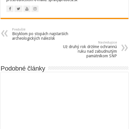
prostredníctvom e-mailu: spravy@rebeca.sk
Predošlé
Bicyklom po stopách najstarších
archeologických nálezísk
Nasledujúce
Už druhý rok držíme ochrannú
ruku nad zabudnutým
pamätníkom SNP
Podobné články