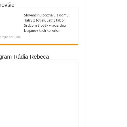
novšie
Slovenčinu poznajú z domu,
Tatry z fotiek. Letný tábor
Srdcom Slovák vracia deti
krajanov k ich koreňom
erejnené: 2 dni
gram Rádia Rebeca