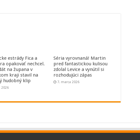
cke estrády Fica a
Séria vyrovnaná! Martin
ra opakovať nechcel.
pred fantastickou kulisou
dát na župana v
zdolal Levice a vynútil si
kom kraji stavil na
rozhodujúci zápas
ný hudobný klip
7. marca 2026
a 2026