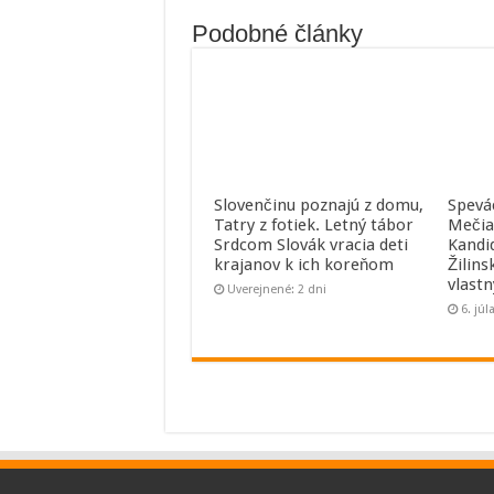
Podobné články
Slovenčinu poznajú z domu,
Spevá
Tatry z fotiek. Letný tábor
Mečia
Srdcom Slovák vracia deti
Kandi
krajanov k ich koreňom
Žilins
vlast
Uverejnené: 2 dni
6. júl