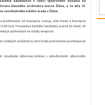
stavenie kandidátov v rámci výberového konania na
sa
uskutoční
 Útvaru hlavného architekta mesta Žilina, a to dňa 15.
verejné
 vo vestibule Mestského úradu v Žiline.
predstavenie
kandidátov
na
pozíciu
a predstavenie ich koncepcie rozvoja, vízie mesta a koncepcie
riaditeľa
 13.00 hod. Prezentácia každého kandidáta potrvá 60 minút, 45
Útvaru
hlavného
inút je vyčlenených na otázky verejnosti.
architekta
ti ostatných uchádzačov, ktorí budú pred komisiu predstupovať
vať zasadnutie výberovej komisie s vyhodnotením výberového