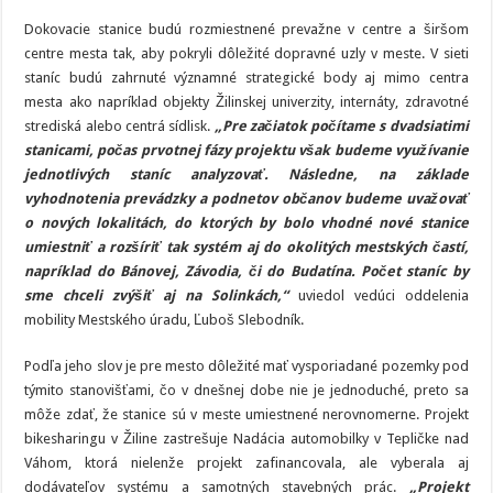
Dokovacie stanice budú rozmiestnené prevažne v centre a širšom
centre mesta tak, aby pokryli dôležité dopravné uzly v meste. V sieti
staníc budú zahrnuté významné strategické body aj mimo centra
mesta ako napríklad objekty Žilinskej univerzity, internáty, zdravotné
strediská alebo centrá sídlisk.
„Pre začiatok počítame s dvadsiatimi
stanicami, počas prvotnej fázy projektu však budeme využívanie
jednotlivých staníc analyzovať. Následne, na základe
vyhodnotenia prevádzky a podnetov občanov budeme uvažovať
o nových lokalitách, do ktorých by bolo vhodné nové stanice
umiestniť a rozšíriť tak systém aj do okolitých mestských častí,
napríklad do Bánovej, Závodia, či do Budatína. Počet staníc by
sme chceli zvýšiť aj na Solinkách,“
uviedol vedúci oddelenia
mobility Mestského úradu, Ľuboš Slebodník.
Podľa jeho slov je pre mesto dôležité mať vysporiadané pozemky pod
týmito stanovišťami, čo v dnešnej dobe nie je jednoduché, preto sa
môže zdať, že stanice sú v meste umiestnené nerovnomerne. Projekt
bikesharingu v Žiline zastrešuje Nadácia automobilky v Tepličke nad
Váhom, ktorá nielenže projekt zafinancovala, ale vyberala aj
dodávateľov systému a samotných stavebných prác.
„Projekt