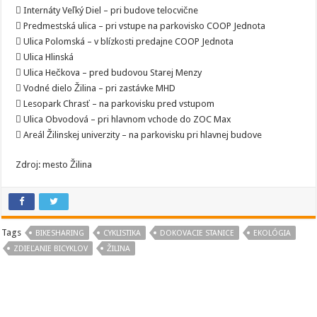
 Internáty Veľký Diel – pri budove telocvične
 Predmestská ulica – pri vstupe na parkovisko COOP Jednota
 Ulica Polomská – v blízkosti predajne COOP Jednota
 Ulica Hlinská
 Ulica Hečkova – pred budovou Starej Menzy
 Vodné dielo Žilina – pri zastávke MHD
 Lesopark Chrasť – na parkovisku pred vstupom
 Ulica Obvodová – pri hlavnom vchode do ZOC Max
 Areál Žilinskej univerzity – na parkovisku pri hlavnej budove
Zdroj: mesto Žilina
Tags
BIKESHARING
CYKLISTIKA
DOKOVACIE STANICE
EKOLÓGIA
ZDIEĽANIE BICYKLOV
ŽILINA