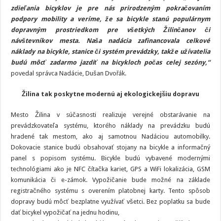
zdieľania bicyklov je pre nás prirodzeným pokračovaním
podpory mobility a veríme, že sa bicykle stanú populárnym
dopravným prostriedkom pre všetkých Žilinčanov či
návštevníkov mesta. Naša nadácia zafinancovala celkové
náklady na bicykle, stanice či systém prevádzky, takže užívatelia
budú môcť zadarmo jazdiť na bicykloch počas celej sezóny,“
povedal správca Nadácie, Dušan Dvořák.
Žilina tak poskytne modernú aj ekologickejšiu dopravu
Mesto Žilina v súčasnosti realizuje verejné obstarávanie na
prevádzkovateľa systému, ktorého náklady na prevádzku budú
hradené tak mestom, ako aj samotnou Nadáciou automobilky.
Dokovacie stanice budú obsahovať stojany na bicykle a informačný
panel s popisom systému. Bicykle budú vybavené modernými
technológiami ako je NFC čítačka kariet, GPS a WiFi lokalizácia, GSM
komunikácia či e-zámok. Vypožičanie bude možné na základe
registračného systému s overením platobnej karty. Tento spôsob
dopravy budú môcť bezplatne využívať všetci. Bez poplatku sa bude
dať bicykel vypožičať na jednu hodinu,