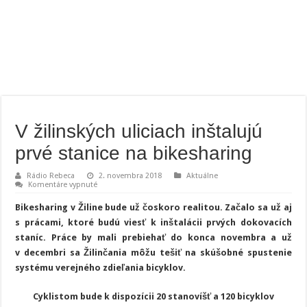
V žilinských uliciach inštalujú
prvé stanice na bikesharing
Rádio Rebeca
2. novembra 2018
Aktuálne
na
Komentáre vypnuté
V žilinských
uliciach
Bikesharing v Žiline bude už čoskoro realitou. Začalo sa už aj
inštalujú
prvé
s prácami, ktoré budú viesť k inštalácii prvých dokovacích
stanice
staníc. Práce by mali prebiehať do konca novembra a už
na
bikesharing
v decembri sa Žilinčania môžu tešiť na skúšobné spustenie
systému verejného zdieľania bicyklov.
Cyklistom bude k dispozícii 20 stanovíšť a 120 bicyklov