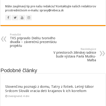
Máte zaujímavý tip pre našu redakciu? Kontaktujte našich redaktorov
prostredníctvom e-mailu: spravy@rebeca.sk
Predošlé
TKS pripravilo Dielňu tvorivého
divadla – záverečnú prezentáciu
projektu
Nasledujúce
V priestoroch žilinskej radnice
bude výstava Pavla Mušku-
Maľba
Podobné články
Slovenčinu poznajú z domu, Tatry z fotiek. Letný tábor
Srdcom Slovák vracia deti krajanov k ich koreňom
Uverejnené: 4 dni