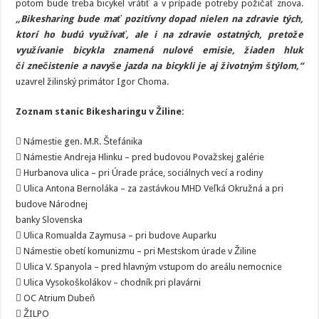
potom bude treba bicykel vrátiť a v prípade potreby požičať znova.
„Bikesharing bude mať pozitívny dopad nielen na zdravie tých,
ktorí ho budú využívať, ale i na zdravie ostatných, pretože
využívanie bicykla znamená nulové emisie, žiaden hluk
či znečistenie a navyše jazda na bicykli je aj životným štýlom,“
uzavrel žilinský primátor Igor Choma.
Zoznam staníc Bikesharingu v Žiline:
 Námestie gen. M.R. Štefánika
 Námestie Andreja Hlinku – pred budovou Považskej galérie
 Hurbanova ulica – pri Úrade práce, sociálnych vecí a rodiny
 Ulica Antona Bernoláka – za zastávkou MHD Veľká Okružná a pri
budove Národnej
banky Slovenska
 Ulica Romualda Zaymusa – pri budove Auparku
 Námestie obetí komunizmu – pri Mestskom úrade v Žiline
 Ulica V. Spanyola – pred hlavným vstupom do areálu nemocnice
 Ulica Vysokoškolákov – chodník pri plavárni
 OC Atrium Dubeň
 ŽILPO