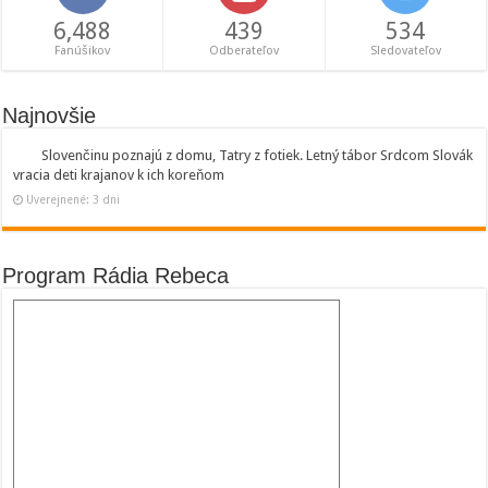
6,488
439
534
Fanúšikov
Odberateľov
Sledovateľov
Najnovšie
Slovenčinu poznajú z domu, Tatry z fotiek. Letný tábor Srdcom Slovák
vracia deti krajanov k ich koreňom
Uverejnené: 3 dni
Program Rádia Rebeca