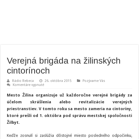
Verejná brigáda na žilinských
cintorínoch
Rádio Rebeca
26. októbra 2015
Pozývame Vás
na
Komentáre vypnuté
Verejná
brigáda
Mesto Žilina organizuje už každoročne verejné brigády za
na
žilinských
účelom skrášlenia alebo revitalizácie verejných
cintorínoch
priestranstiev. V tomto roku sa mesto zameria na cintoríny,
ktoré prešli od 1. októbra pod správu mestskej spoločnosti
Žilbyt.
Keďže zosnulí si zaslúžia dôstojné miesto posledného odpočinku,