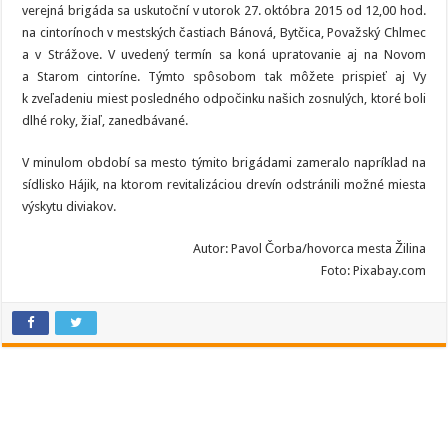
verejná brigáda sa uskutoční v utorok 27. októbra 2015 od 12,00 hod.
na cintorínoch v mestských častiach Bánová, Bytčica, Považský Chlmec
a v Strážove. V uvedený termín sa koná upratovanie aj na Novom
a Starom cintoríne. Týmto spôsobom tak môžete prispieť aj Vy
k zveľadeniu miest posledného odpočinku našich zosnulých, ktoré boli
dlhé roky, žiaľ, zanedbávané.
V minulom období sa mesto týmito brigádami zameralo napríklad na
sídlisko Hájik, na ktorom revitalizáciou drevín odstránili možné miesta
výskytu diviakov.
Autor: Pavol Čorba/hovorca mesta Žilina
Foto: Pixabay.com