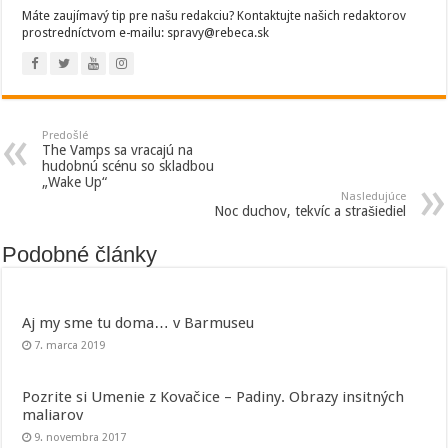
Máte zaujímavý tip pre našu redakciu? Kontaktujte našich redaktorov
prostredníctvom e-mailu: spravy@rebeca.sk
Predošlé
The Vamps sa vracajú na
hudobnú scénu so skladbou
„Wake Up“
Nasledujúce
Noc duchov, tekvíc a strašiediel
Podobné články
Aj my sme tu doma… v Barmuseu
7. marca 2019
Pozrite si Umenie z Kovačice – Padiny. Obrazy insitných
maliarov
9. novembra 2017