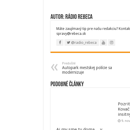
Autor: Rádio Rebeca
Máte zaujímavý tip pre našu redakciu? Kontak
spravy@rebeca.sk
@radio_rebeca
Predošlé
Autopark mestskej polície sa
modernizuje
Podobné články
Pozri
Kovač
insit
9. no
Aj my sme tu doma… v