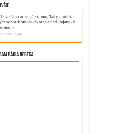
ovšie
Slovenčinu poznajú z domu, Tatry z fotiek.
ý tábor Srdcom Slovák vracia deti krajanov k
 koreňom
erejnené: 2 dni
ram Rádia Rebeca