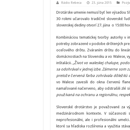
Rádio Rebeca
23. júna 2015
Pozý
Drotárske umenie nemusí byť len výsadou Slo
30 rokmi učarovalo tradičné slovenské ľ
slovenskej dediny otvorí 27. júna o 15:00 hod.
Kombináciou tematickej tvorby autorky v in
potreby zobrazené v podobe drôtených predm
oceľového drôtu. Zváraním drôtu do lineá
domácnostiach na Slovensku a vo Walese, vyt
inštalácii.
„Život vo waleskej chalupe, pod
sa odohrával v jednej izbe. Zámerne som za
pretože červená farba zohrávala dôležitú 
vo Walese zavesili do okna červenú flane
namaľované načerveno, aby odstrašili zlé si
používaná na ochranu a regionálnu, respektí
Slovenské drotárstvo je považované za vý
medzinárodnom kontexte. V súčasnosti s
neprofesionálni, ale i profesionálni umelc
ktoré sa hľadiska rozšírenia a využitia stáv