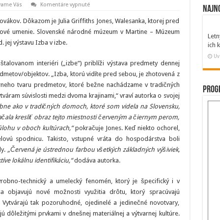
na
vame Vás
Komentáre vypnuté
Najn
Výstava
Izba
vákov. Dôkazom je Julia Griffiths Jones, Walesanka, ktorej pred
v
izbe
udové umenie. Slovenské národné múzeum v Martine – Múzeum
Letn
(27.
 jej výstavu Izba v izbe.
júna)
ich
Uv
štalovanom interiéri („izbe“) priblíži výstava predmety dennej
etov/objektov. „Izba, ktorú vidíte pred sebou, je zhotovená z
rneho tvaru predmetov, ktoré bežne nachádzame v tradičných
Prog
váram súvislosti medzi dvoma krajinami,“ vraví autorka o svojej
obne ako v tradičných domoch, ktoré som videla na Slovensku,
čala kresliť obraz tejto miestnosti červeným a čiernym perom,
úlohu v oboch kultúrach,“
pokračuje Jones. Keď niekto ochorel,
lovú spodnicu. Takisto, vstupné vráta do hospodárstva boli
ly.
„Červená je ústrednou farbou všetkých základných výšiviek,
ve lokálnu identifikáciu,“
dodáva autorka.
robno-technický a umelecký fenomén, ktorý je špecifický i v
a objavujú nové možnosti využitia drôtu, ktorý spracúvajú
i. Vytvárajú tak pozoruhodné, ojedinelé a jedinečné novotvary,
ajú dôležitými prvkami v dnešnej materiálnej a výtvarnej kultúre.