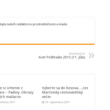
tujte našich redaktorov prostredníctvom e-mailu:
Nasledujúce
Kvet Podhradia 2015 (11. júla)
te si Umenie z
Vyberte sa do Kosova….cez
ice – Padiny. Obrazy
Martinský cestovateľský
ných maliarov
večer
vembra 2017
19. septembra 2017