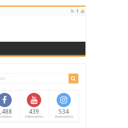
,488
439
534
anúšikov
Odberateľov
Sledovateľov