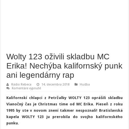
Wolty 123 oživili skladbu MC
Erika! Nechýba kalifornský punk
ani legendárny rap
Rádio Rebeca
14. decembra 2018
Hudba
na
Komentáre vypnuté
Wolty
123
Kalifornskí chlapci z Petržalky WOLTY 123 oprášili skladbu
oživili
skladbu
Vianočný čas je Christmas time od MC Erika. Pieseň z roku
MC
1995 by ste v novom znení takmer nespoznali! Bratislavská
Erika!
Nechýba
kapela WOLTY 123 ju prerobila do svojho kalifornského
kalifornský
punk
punku.
ani