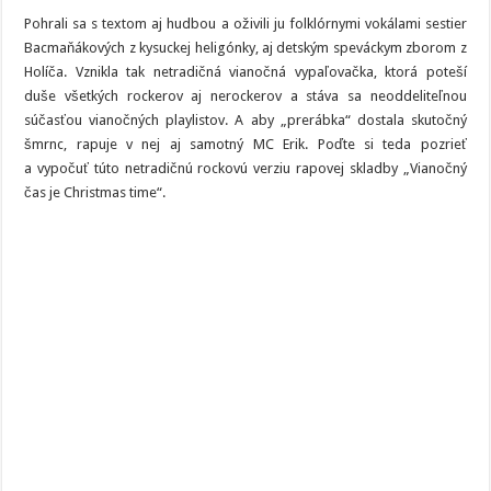
legendárny
rap
Pohrali sa s textom aj hudbou a oživili ju folklórnymi vokálami sestier
Bacmaňákových z kysuckej heligónky, aj detským speváckym zborom z
Holíča. Vznikla tak netradičná vianočná vypaľovačka, ktorá poteší
duše všetkých rockerov aj nerockerov a stáva sa neoddeliteľnou
súčasťou vianočných playlistov. A aby „prerábka“ dostala skutočný
šmrnc, rapuje v nej aj samotný MC Erik. Poďte si teda pozrieť
a vypočuť túto netradičnú rockovú verziu rapovej skladby „Vianočný
čas je Christmas time“.