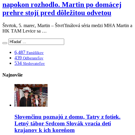
napokon rozhodlo. Martin po domácej
prehre stojí pred dôležitou odvetou
Štvrtok, 5. marec, Martin – Štvrťfinálová séria medzi MHA Martin a
HK TAM Levice sa …
6,487
Fanúšikov
439
Odberateľov
534
Sledovateľov
Najnovšie
Slovenčinu poznajú z domu, Tatry z fotiek.
Letný tábor Srdcom Slovák vracia deti
krajanov k ich koreňom