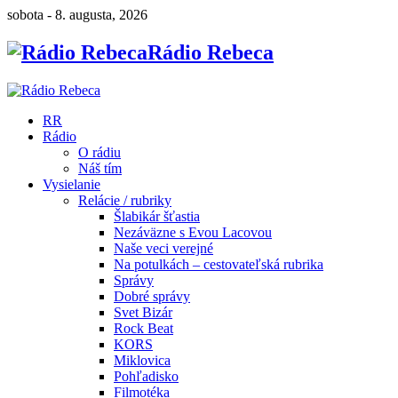
sobota - 8. augusta, 2026
Rádio Rebeca
RR
Rádio
O rádiu
Náš tím
Vysielanie
Relácie / rubriky
Šlabikár šťastia
Nezáväzne s Evou Lacovou
Naše veci verejné
Na potulkách – cestovateľská rubrika
Správy
Dobré správy
Svet Bizár
Rock Beat
KORS
Miklovica
Pohľadisko
Filmotéka