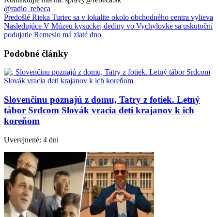
@radio_rebeca
Predošlé
Rieka Turiec sa v lokalite okolo obchodného centra vylieva
Nasledujúce
V Múzeu kysuckej dediny vo Vychylovke sa uskutoční
podujatie Remeslo má zlaté dno
Podobné články
Slovenčinu poznajú z domu, Tatry z fotiek. Letný
tábor Srdcom Slovák vracia deti krajanov k ich
koreňom
Uverejnené: 4 dni