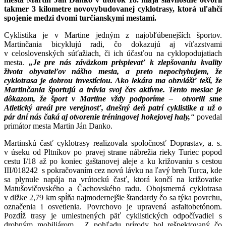
takmer 3 kilometre novovybudovanej cyklotrasy, ktorá uľahčí
spojenie medzi dvomi turčianskymi mestami.
Cyklistika je v Martine jedným z najobľúbenejších športov.
Martinčania bicyklujú radi, čo dokazujú aj víťazstvami
v celoslovenských súťažiach, či ich účasťou na cyklopodujatiach
mesta.
„Je pre nás záväzkom prispievať k zlepšovaniu kvality
života obyvateľov nášho mesta, a preto nepochybujem, že
cyklotrasa je dobrou investíciou. Ako lekára ma obzvlášť teší, že
Martinčania športujú a trávia svoj čas aktívne. Tento mesiac je
dôkazom, že šport v Martine vždy podporíme – otvorili sme
Atletický areál pre verejnosť, dnešný deň patrí cyklistike a už o
pár dní nás čaká aj otvorenie tréningovej hokejovej haly,
“
povedal
primátor mesta Martin Ján Danko.
Martinskú časť cyklotrasy realizovala spoločnosť Doprastav, a. s.
v úseku od Pltníkov po pravej strane nábrežia rieky Turiec popod
cestu I/18 až po koniec gaštanovej aleje a ku križovaniu s cestou
III/018242 s pokračovaním cez novú lávku na ľavý breh Turca, kde
sa plynule napája na vrútockú časť, ktorá končí na križovatke
Matušovičovského a Čachovského radu. Obojsmerná cyklotrasa
v dlžke 2,79 km spĺňa najmodernejšie štandardy čo sa týka povrchu,
označenia i osvetlenia. Povrchovo je upravená asfaltobetónom.
Pozdĺž trasy je umiestnených päť cyklistických odpočívadiel s
drobným mobiliárom. Z pohľadu prírody bol rešpektovaný čo