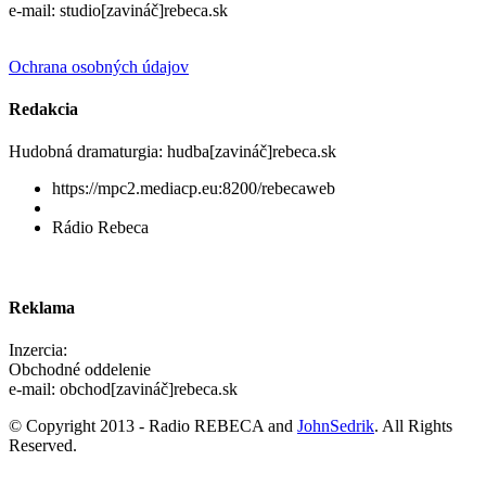
e-mail: studio[zavináč]rebeca.sk
Ochrana osobných údajov
Redakcia
Hudobná dramaturgia: hudba[zavináč]rebeca.sk
https://mpc2.mediacp.eu:8200/rebecaweb
Rádio Rebeca
Reklama
Inzercia:
Obchodné oddelenie
e-mail: obchod[zavináč]rebeca.sk
© Copyright 2013 - Radio REBECA and
JohnSedrik
. All Rights
Reserved.