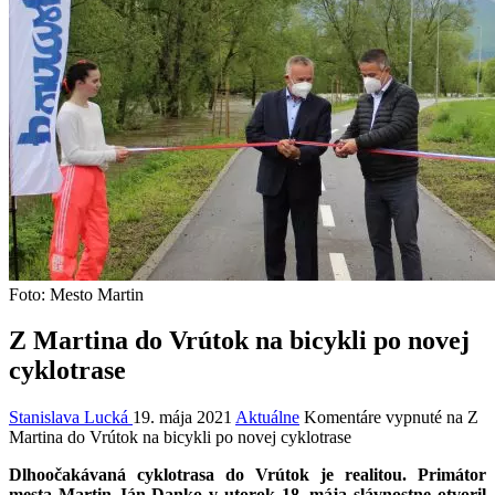
Foto: Mesto Martin
Z Martina do Vrútok na bicykli po novej
cyklotrase
Stanislava Lucká
19. mája 2021
Aktuálne
Komentáre vypnuté
na Z
Martina do Vrútok na bicykli po novej cyklotrase
Dlhoočakávaná cyklotrasa do Vrútok je realitou. Primátor
mesta Martin Ján Danko v utorok 18. mája slávnostne otvoril