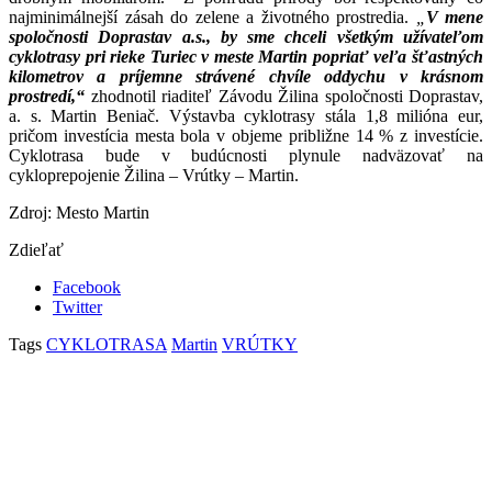
najminimálnejší zásah do zelene a životného prostredia.
„
V mene
spoločnosti Doprastav a.s., by sme chceli všetkým užívateľom
cyklotrasy pri rieke Turiec v meste Martin popriať veľa šťastných
kilometrov a príjemne strávené chvíle oddychu v krásnom
prostredí,“
zhodnotil riaditeľ Závodu Žilina spoločnosti Doprastav,
a. s. Martin Beniač. Výstavba cyklotrasy stála 1,8 milióna eur,
pričom investícia mesta bola v objeme približne 14 % z investície.
Cyklotrasa bude v budúcnosti plynule nadväzovať na
cykloprepojenie Žilina – Vrútky – Martin.
Zdroj: Mesto Martin
Zdieľať
Facebook
Twitter
Tags
CYKLOTRASA
Martin
VRÚTKY