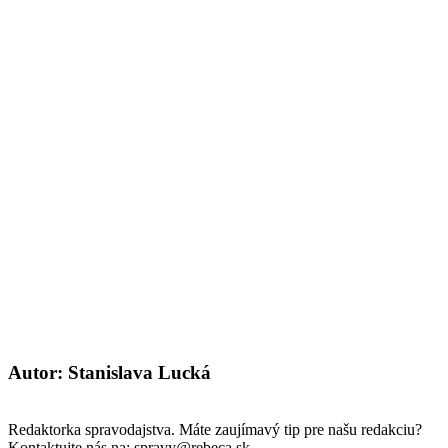
Autor: Stanislava Lucká
Redaktorka spravodajstva. Máte zaujímavý tip pre našu redakciu?
Kontaktujte nás na: spravy@rebeca.sk