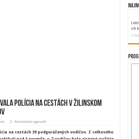
Najn
Letn
ich
Uve
Prog
vala polícia na cestách v Žilinskom
ov
na
lne
Komentáre vypnuté
Za
uplynulý
lícia na cestách 39 podgurážených vodičov. Z celkového
týždeň
zaevidovala
afúkali nad 1 promile, u 7 vodičov bolo zistené požitie