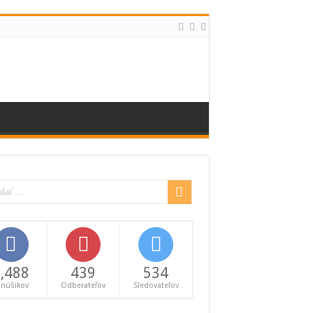
,488
439
534
anúšikov
Odberateľov
Sledovateľov