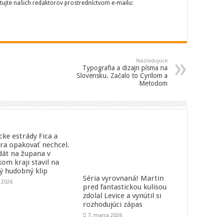
tujte našich redaktorov prostredníctvom e-mailu:
Nasledujúce
Typografia a dizajn písma na
Slovensku. Začalo to Cyrilom a
Metodom
cke estrády Fica a
ra opakovať nechcel.
dát na župana v
kom kraji stavil na
ný hudobný klip
Séria vyrovnaná! Martin
a 2026
pred fantastickou kulisou
zdolal Levice a vynútil si
rozhodujúci zápas
7. marca 2026