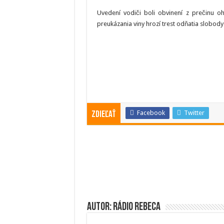
Uvedení vodiči boli obvinení z prečinu o
preukázania viny hrozí trest odňatia slobody
Facebook
Twitter
Zdieľať
Autor: Rádio Rebeca