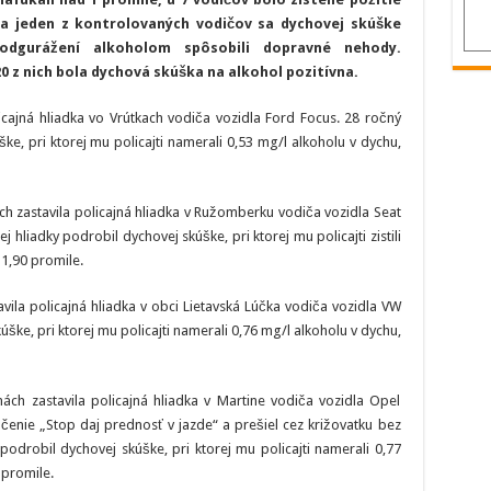
polícia
 a jeden z kontrolovaných vodičov sa dychovej skúške
na
cestách
podgurážení alkoholom spôsobili dopravné nehody.
v
Žilinskom
 20 z nich bola dychová skúška na alkohol pozitívna.
kraji
39
podnapitých
icajná hliadka vo Vrútkach vodiča vozidla Ford Focus. 28 ročný
vodičov
ke, pri ktorej mu policajti namerali 0,53 mg/l alkoholu v dychu,
h zastavila policajná hliadka v Ružomberku vodiča vozidla Seat
j hliadky podrobil dychovej skúške, pri ktorej mu policajti zistili
 1,90 promile.
ila policajná hliadka v obci Lietavská Lúčka vodiča vozidla VW
ške, pri ktorej mu policajti namerali 0,76 mg/l alkoholu v dychu,
ách zastavila policajná hliadka v Martine vodiča vozidla Opel
čenie „Stop daj prednosť v jazde“ a prešiel cez križovatku bez
podrobil dychovej skúške, pri ktorej mu policajti namerali 0,77
 promile.