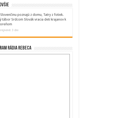
ovšie
Slovenčinu poznajú z domu, Tatry z fotiek.
ý tábor Srdcom Slovák vracia deti krajanov k
 koreňom
rejnené: 3 dni
ram Rádia Rebeca