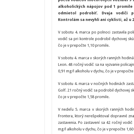
alkoholických nápojov pod 1 promile
odmietol podrobiť. Dvaja vodiči 
Kontrolám sa nevyhli ani cyklisti, až u
V sobotu 4. marca po polnoci zastavila pol
vodič sa pri kontrole podrobil dychovej skúš
čo je v prepočte 1,10 promile.
V sobotu 4. marca v skorých ranných hodinác
Leon. 48 ročný vodič sa na vyzvanie policajne
0,91 mg/l alkoholu v dychu, čo je v prepočte
V sobotu 4. marca v nočných hodinách zastav
Golf. 21 ročný vodič sa podrobil dychovej skú
čo je v prepočte 1,58 promile.
V nedeľu 5. marca v skorých ranných hodin
Frontera, ktorý nerešpektoval dopravné zna
zastavenia. Po zastavení sa 42 ročný vodič 
mg/l alkoholu v dychu, čo je v prepočte 1,60