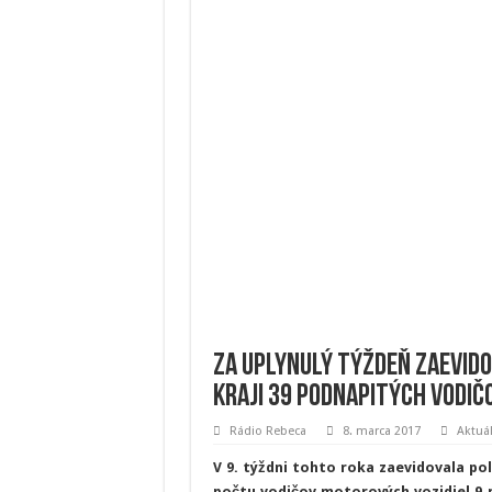
Za uplynulý týždeň zaevido
kraji 39 podnapitých vodič
Rádio Rebeca
8. marca 2017
Aktuá
V 9. týždni tohto roka zaevidovala po
počtu vodičov motorových vozidiel 9 n