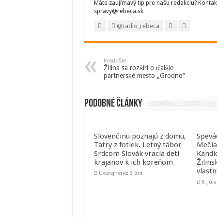
Máte zaujímavý tip pre našu redakciu? Kontak
spravy@rebeca.sk
@radio_rebeca
Predošlé
Žilina sa rozšíri o ďalšie
partnerské mesto „Grodno“
Podobné články
Slovenčinu poznajú z domu,
Spevá
Tatry z fotiek. Letný tábor
Mečia
Srdcom Slovák vracia deti
Kandi
krajanov k ich koreňom
Žilins
vlast
Uverejnené: 3 dni
6. júl