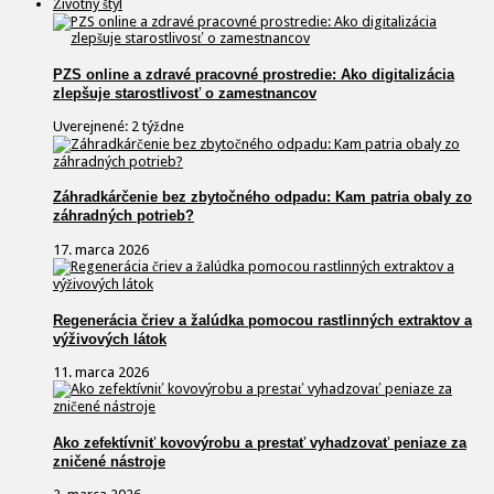
Životný štýl
PZS online a zdravé pracovné prostredie: Ako digitalizácia
zlepšuje starostlivosť o zamestnancov
Uverejnené: 2 týždne
Záhradkárčenie bez zbytočného odpadu: Kam patria obaly zo
záhradných potrieb?
17. marca 2026
Regenerácia čriev a žalúdka pomocou rastlinných extraktov a
výživových látok
11. marca 2026
Ako zefektívniť kovovýrobu a prestať vyhadzovať peniaze za
zničené nástroje