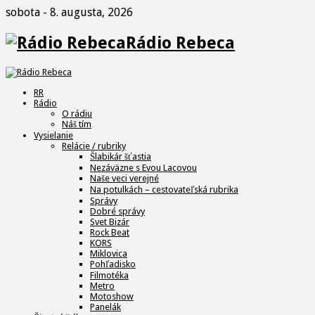
sobota - 8. augusta, 2026
Rádio Rebeca
RR
Rádio
O rádiu
Náš tím
Vysielanie
Relácie / rubriky
Šlabikár šťastia
Nezáväzne s Evou Lacovou
Naše veci verejné
Na potulkách – cestovateľská rubrika
Správy
Dobré správy
Svet Bizár
Rock Beat
KORS
Miklovica
Pohľadisko
Filmotéka
Metro
Motoshow
Panelák