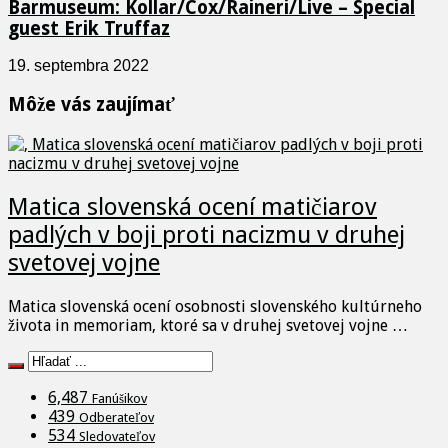
Barmuseum: Kollar/Cox/Raineri/Live – Special
guest Erik Truffaz
19. septembra 2022
Môže vás zaujímať
Matica slovenská ocení matičiarov
padlých v boji proti nacizmu v druhej
svetovej vojne
Matica slovenská ocení osobnosti slovenského kultúrneho
života in memoriam, ktoré sa v druhej svetovej vojne …
6,487
Fanúšikov
439
Odberateľov
534
Sledovateľov