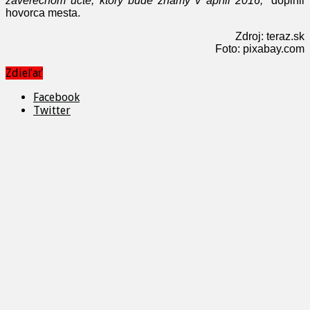
záverečnom účte, ktorý bude známy v apríli 2016,“
doplnil
hovorca mesta.
Zdroj: teraz.sk
Foto: pixabay.com
Zdieľať
Facebook
Twitter