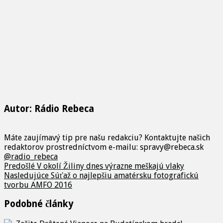
Autor: Rádio Rebeca
Máte zaujímavý tip pre našu redakciu? Kontaktujte našich
redaktorov prostredníctvom e-mailu: spravy@rebeca.sk
@radio_rebeca
Predošlé
V okolí Žiliny dnes výrazne meškajú vlaky
Nasledujúce
Súťaž o najlepšiu amatérsku fotografickú
tvorbu AMFO 2016
Podobné články