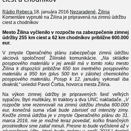
Rádio Rebeca
18. januára 2016
Nezaradené
,
Žilina
Komentáre vypnuté
na Žilina je pripravená na zimnú údržbu
ciest a chodníkov
Mesto Žilina vyčlenilo v rozpočte na zabezpečenie zimnej
údržby 255 km ciest a 62 km chodníkov približne 600.000
eur.
V zmysle Operačného plánu zabezpečuje zimnú údržbu
akciová spoločnosť Žilinské komunikácie.
„Na skládke
posypového materiálu v jej areáli má v tomto roku mesto
Žilina k dispozícii približne 650 ton inertného posypového
materiálu a 950 ton (plus 500 ton v zálohe) chemického
posypového materiálu. Posyp k 12. januáru vykonali iba
dvakrát,“
uviedol Pavol Čorba, hovorca mesta Žilina.
Na výkon zimnej údržby je pripravených šesť veľkých
sypačov, štyri multikáry, tri traktory a dva UNC nakladače.
„V
rozpočte sme rezervovali na zimnú údržbu zhruba 600.000
eur, konečná suma však bude závisieť od intenzity zimy.
Keďže zimná údržba je v zmysle Operačného plánu do 31.
marca 2016, nie je možné teraz povedať, koľko finančných
prostriedkov sme zatiaľ minuli. Presne to bude vyčíslené až v