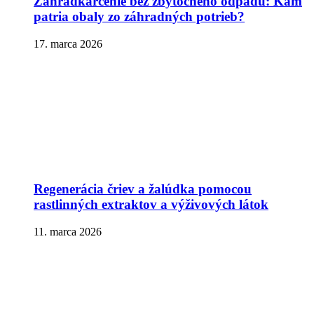
Záhradkárčenie bez zbytočného odpadu: Kam
patria obaly zo záhradných potrieb?
17. marca 2026
Regenerácia čriev a žalúdka pomocou
rastlinných extraktov a výživových látok
11. marca 2026