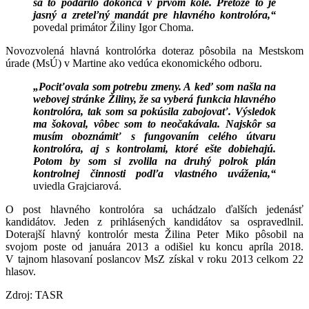
sa to podarilo dokonca v prvom kole. Pretože to je
jasný a zreteľný mandát pre hlavného kontrolóra,“
povedal primátor Žiliny Igor Choma.
Novozvolená hlavná kontrolórka doteraz pôsobila na Mestskom
úrade (MsÚ) v Martine ako vedúca ekonomického odboru.
„Pociťovala som potrebu zmeny. A keď som našla na
webovej stránke Žiliny, že sa vyberá funkcia hlavného
kontrolóra, tak som sa pokúsila zabojovať. Výsledok
ma šokoval, vôbec som to neočakávala. Najskôr sa
musím oboznámiť s fungovaním celého útvaru
kontrolóra, aj s kontrolami, ktoré ešte dobiehajú.
Potom by som si zvolila na druhý polrok plán
kontrolnej činnosti podľa vlastného uváženia,“
uviedla Grajciarová.
O post hlavného kontrolóra sa uchádzalo ďalších jedenásť
kandidátov. Jeden z prihlásených kandidátov sa ospravedlnil.
Doterajší hlavný kontrolór mesta Žilina Peter Miko pôsobil na
svojom poste od januára 2013 a odišiel ku koncu apríla 2018.
V tajnom hlasovaní poslancov MsZ získal v roku 2013 celkom 22
hlasov.
Zdroj: TASR