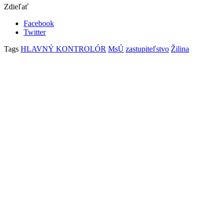
Zdieľať
Facebook
Twitter
Tags
HLAVNÝ KONTROLÓR
MsÚ
zastupiteľstvo
Žilina