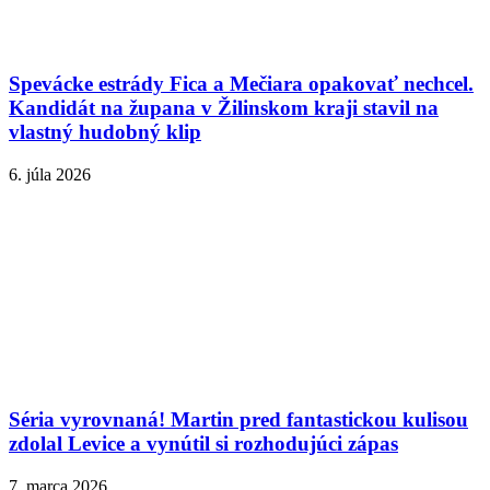
Spevácke estrády Fica a Mečiara opakovať nechcel.
Kandidát na župana v Žilinskom kraji stavil na
vlastný hudobný klip
6. júla 2026
Séria vyrovnaná! Martin pred fantastickou kulisou
zdolal Levice a vynútil si rozhodujúci zápas
7. marca 2026