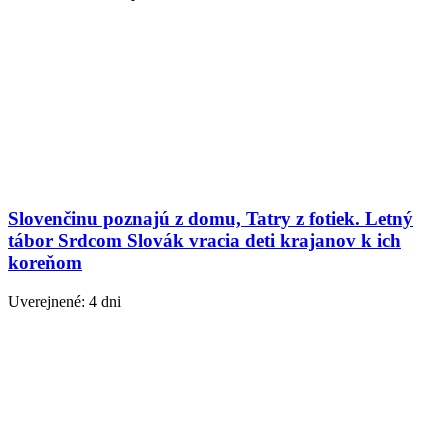
Slovenčinu poznajú z domu, Tatry z fotiek. Letný
tábor Srdcom Slovák vracia deti krajanov k ich
koreňom
Uverejnené: 4 dni