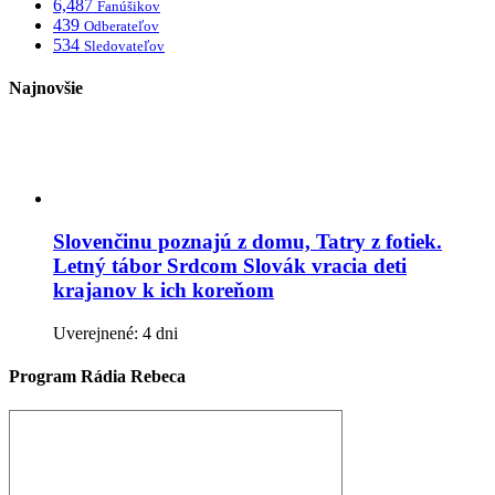
6,487
Fanúšikov
439
Odberateľov
534
Sledovateľov
Najnovšie
Slovenčinu poznajú z domu, Tatry z fotiek.
Letný tábor Srdcom Slovák vracia deti
krajanov k ich koreňom
Uverejnené: 4 dni
Program Rádia Rebeca