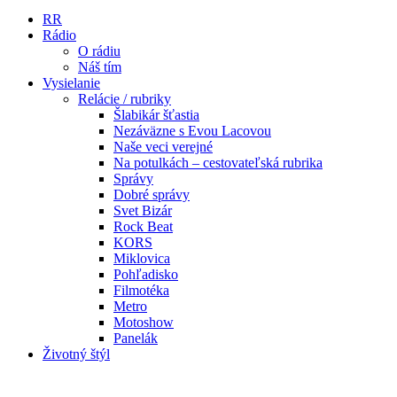
RR
Rádio
O rádiu
Náš tím
Vysielanie
Relácie / rubriky
Šlabikár šťastia
Nezáväzne s Evou Lacovou
Naše veci verejné
Na potulkách – cestovateľská rubrika
Správy
Dobré správy
Svet Bizár
Rock Beat
KORS
Miklovica
Pohľadisko
Filmotéka
Metro
Motoshow
Panelák
Životný štýl