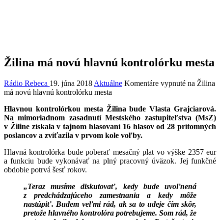
Žilina má novú hlavnú kontrolórku mesta
Rádio Rebeca
19. júna 2018
Aktuálne
Komentáre vypnuté
na Žilina
má novú hlavnú kontrolórku mesta
Hlavnou kontrolórkou mesta Žilina bude Vlasta Grajciarová.
Na mimoriadnom zasadnutí Mestského zastupiteľstva (MsZ)
v Žiline získala v tajnom hlasovaní 16 hlasov od 28 prítomných
poslancov a zvíťazila v prvom kole voľby.
Hlavná kontrolórka bude poberať mesačný plat vo výške 2357 eur
a funkciu bude vykonávať na plný pracovný úväzok. Jej funkčné
obdobie potrvá šesť rokov.
„Teraz musíme diskutovať, kedy bude uvoľnená
z predchádzajúceho zamestnania a kedy môže
nastúpiť. Budem veľmi rád, ak sa to udeje čím skôr,
pretože hlavného kontrolóra potrebujeme. Som rád, že