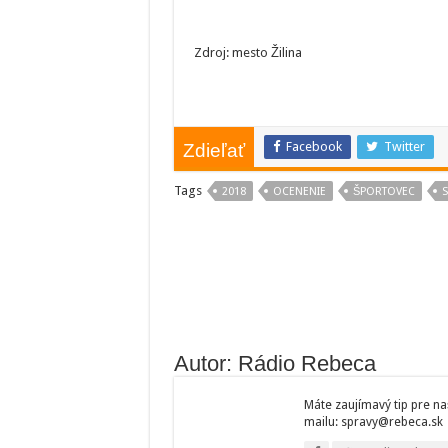
Zdroj: mesto Žilina
Facebook
Twitter
Zdieľať
Tags
2018
OCENENIE
ŠPORTOVEC
Autor: Rádio Rebeca
Máte zaujímavý tip pre na
mailu: spravy@rebeca.sk