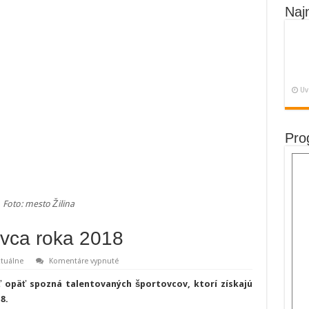
Naj
Uv
Pro
Foto: mesto Žilina
ovca roka 2018
na
tuálne
Komentáre vypnuté
Žilina
spozná
 opäť spozná talentovaných športovcov, ktorí získajú
športovca
roka
8.
2018