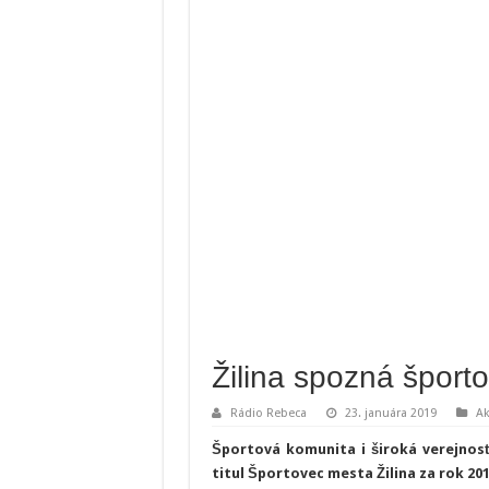
Žilina spozná šport
Rádio Rebeca
23. januára 2019
Ak
Športová komunita i široká verejnosť
titul Športovec mesta Žilina za rok 201