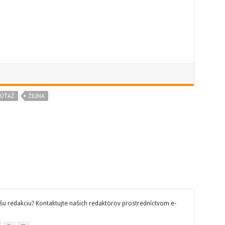
SÚŤAŽ
ŽILINA
šu redakciu? Kontaktujte našich redaktorov prostredníctvom e-