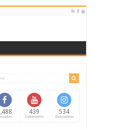
,488
439
534
anúšikov
Odberateľov
Sledovateľov