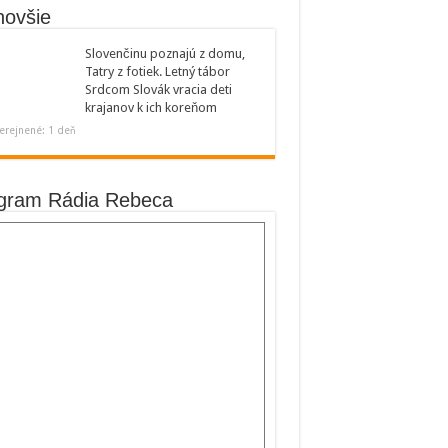
novšie
Slovenčinu poznajú z domu,
Tatry z fotiek. Letný tábor
Srdcom Slovák vracia deti
krajanov k ich koreňom
erejnené: 1 deň
gram Rádia Rebeca