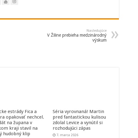
Nasledujúce
V Žiline prebieha medzinárodný
výskum
cke estrády Fica a
Séria vyrovnaná! Martin
ra opakovať nechcel.
pred fantastickou kulisou
dát na župana v
zdolal Levice a vynútil si
kom kraji stavil na
rozhodujúci zápas
ný hudobný klip
7. marca 2026