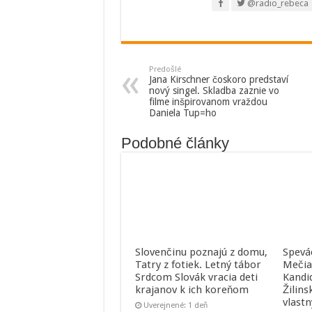
@radio_rebeca
Predošlé
Jana Kirschner čoskoro predstaví
nový singel. Skladba zaznie vo
filme inšpirovanom vraždou
Daniela Tup=ho
Podobné články
Slovenčinu poznajú z domu,
Spevá
Tatry z fotiek. Letný tábor
Mečia
Srdcom Slovák vracia deti
Kandi
krajanov k ich koreňom
Žilins
vlast
Uverejnené: 1 deň