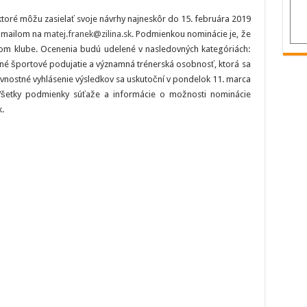
oré môžu zasielať svoje návrhy najneskôr do 15. februára 2019
e-mailom na
matej.franek@zilina.sk
. Podmienkou nominácie je, že
kom klube. Ocenenia budú udelené v nasledovných kategóriách:
né športové podujatie a významná trénerská osobnosť, ktorá sa
ávnostné vyhlásenie výsledkov sa uskutoční v pondelok 11. marca
 Všetky podmienky súťaže a informácie o možnosti nominácie
.