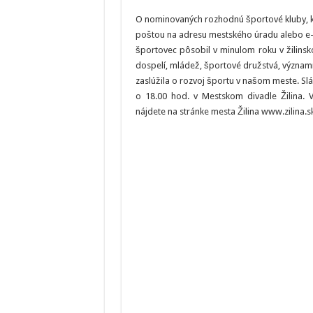
O nominovaných rozhodnú športové kluby, kt
poštou na adresu mestského úradu alebo 
športovec pôsobil v minulom roku v žilins
dospelí, mládež, športové družstvá, význam
zaslúžila o rozvoj športu v našom meste. Sl
o 18.00 hod. v Mestskom divadle Žilina.
nájdete na stránke mesta Žilina www.zilina.sk