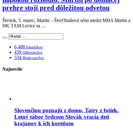
prehre stojí pred dôležitou odvetou
Štvrtok, 5. marec, Martin – Štvrťfinálová séria medzi MHA Martin a
HK TAM Levice sa …
6,488
Fanúšikov
439
Odberateľov
534
Sledovateľov
Najnovšie
Slovenčinu poznajú z domu, Tatry z fotiek.
Letný tábor Srdcom Slovák vracia deti
krajanov k ich koreňom