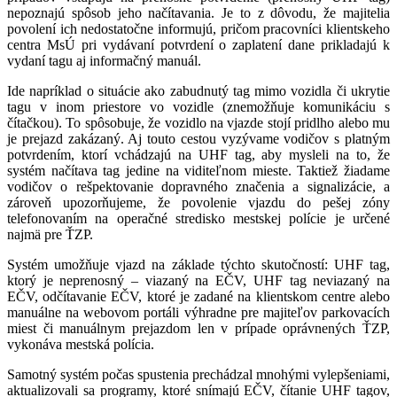
nepoznajú spôsob jeho načítavania. Je to z dôvodu, že majitelia
povolení ich nedostatočne informujú, pričom pracovníci klientskeho
centra MsÚ pri vydávaní potvrdení o zaplatení dane prikladajú k
vydaní tagu aj informačný manuál.
Ide napríklad o situácie ako zabudnutý tag mimo vozidla či ukrytie
tagu v inom priestore vo vozidle (znemožňuje komunikáciu s
čítačkou). To spôsobuje, že vozidlo na vjazde stojí pridlho alebo mu
je prejazd zakázaný. Aj touto cestou vyzývame vodičov s platným
potvrdením, ktorí vchádzajú na UHF tag, aby mysleli na to, že
systém načítava tag jedine na viditeľnom mieste. Taktiež žiadame
vodičov o rešpektovanie dopravného značenia a signalizácie, a
zároveň upozorňujeme, že povolenie vjazdu do pešej zóny
telefonovaním na operačné stredisko mestskej polície je určené
najmä pre ŤZP.
Systém umožňuje vjazd na základe týchto skutočností: UHF tag,
ktorý je neprenosný – viazaný na EČV, UHF tag neviazaný na
EČV, odčítavanie EČV, ktoré je zadané na klientskom centre alebo
manuálne na webovom portáli výhradne pre majiteľov parkovacích
miest či manuálnym prejazdom len v prípade oprávnených ŤZP,
vykonáva mestská polícia.
Samotný systém počas spustenia prechádzal mnohými vylepšeniami,
aktualizovali sa programy, ktoré snímajú EČV, čítanie UHF tagov,