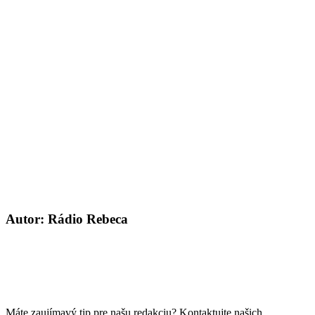
Autor: Rádio Rebeca
Máte zaujímavý tip pre našu redakciu? Kontaktujte našich