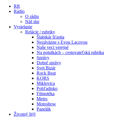
RR
Rádio
O rádiu
Náš tím
Vysielanie
Relácie / rubriky
Šlabikár šťastia
Nezáväzne s Evou Lacovou
Naše veci verejné
Na potulkách – cestovateľská rubrika
Správy
Dobré správy
Svet Bizár
Rock Beat
KORS
Miklovica
Pohľadisko
Filmotéka
Metro
Motoshow
Panelák
Životný štýl