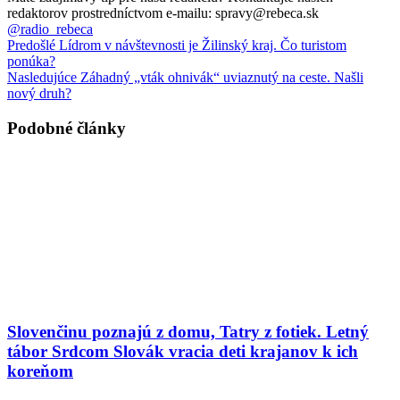
redaktorov prostredníctvom e-mailu: spravy@rebeca.sk
@radio_rebeca
Predošlé
Lídrom v návštevnosti je Žilinský kraj. Čo turistom
ponúka?
Nasledujúce
Záhadný „vták ohnivák“ uviaznutý na ceste. Našli
nový druh?
Podobné články
Slovenčinu poznajú z domu, Tatry z fotiek. Letný
tábor Srdcom Slovák vracia deti krajanov k ich
koreňom