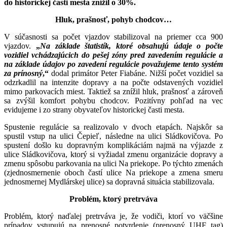
do historickej časti mesta znížil o 30%.
Hluk, prašnosť, pohyb chodcov…
V súčasnosti sa počet vjazdov stabilizoval na priemer cca 900
vjazdov.
„
Na základe štatistík, ktoré obsahujú údaje o počte
vozidiel vchádzajúcich do pešej zóny pred zavedením regulácie a
na základe údajov po zavedení regulácie považujeme tento systém
za prínosný
,“
dodal primátor Peter Fiabáne. Nižší počet vozidiel sa
odzrkadlil na intenzite dopravy a na počte odstavených vozidiel
mimo parkovacích miest. Taktiež sa znížil hluk, prašnosť a zároveň
sa zvýšil komfort pohybu chodcov. Pozitívny pohľad na vec
evidujeme i zo strany obyvateľov historickej časti mesta.
Spustenie regulácie sa realizovalo v dvoch etapách. Najskôr sa
spustil vstup na ulici Čepieľ, následne na ulici Sládkovičova. Po
spustení došlo ku dopravným komplikáciám najmä na výjazde z
ulice Sládkovičova, ktorý si vyžiadal zmenu organizácie dopravy a
zmenu spôsobu parkovania na ulici Na priekope. Po týchto zmenách
(zjednosmernenie oboch častí ulice Na priekope a zmena smeru
jednosmernej Mydlárskej ulice) sa dopravná situácia stabilizovala.
Problém, ktorý pretrváva
Problém, ktorý naďalej pretrváva je, že vodiči, ktorí vo väčšine
prípadov vstupujú na prenosné potvrdenie (prenosný UHF tag)