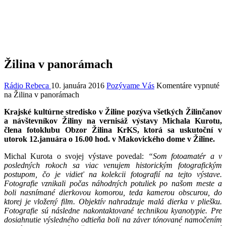
Žilina v panorámach
Rádio Rebeca
10. januára 2016
Pozývame Vás
Komentáre vypnuté
na Žilina v panorámach
Krajské kultúrne stredisko v Žiline pozýva všetkých Žilinčanov
a návštevníkov Žiliny na vernisáž výstavy Michala Kurotu,
člena fotoklubu Obzor Žilina KrKS, ktorá sa uskutoční v
utorok 12.januára o 16.00 hod. v Makovického dome v Žiline.
Michal Kurota o svojej výstave povedal:
“Som fotoamatér a v
posledných rokoch sa viac venujem historickým fotografickým
postupom, čo je vidieť na kolekcii fotografií na tejto výstave.
Fotografie vznikali počas náhodných potuliek po našom meste a
boli nasnímané dierkovou komorou, teda kamerou obscurou, do
ktorej je vložený film. Objektív nahradzuje malá dierka v pliešku.
Fotografie sú následne nakontaktované technikou kyanotypie. Pre
dosiahnutie výsledného odtieňa boli na záver tónované namočením