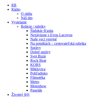
RR
Rádio
O rádiu
Náš tím
Vysielanie
Relácie / rubriky
Šlabikár šťastia
Nezáväzne s Evou Lacovou
Naše veci verejné
Na potulkách – cestovateľská rubrika
Správy
Dobré správy
Svet Bizár
Rock Beat
KORS
Miklovica
Pohľadisko
Filmotéka
Metro
Motoshow
Panelák
Životný štýl