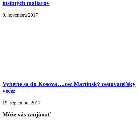
insitných maliarov
9. novembra 2017
Vyberte sa do Kosova….cez Martinský cestovateľský
večer
19. septembra 2017
Môže vás zaujímať