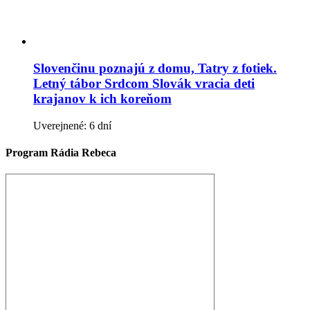
Slovenčinu poznajú z domu, Tatry z fotiek.
Letný tábor Srdcom Slovák vracia deti
krajanov k ich koreňom
Uverejnené: 6 dní
Program Rádia Rebeca