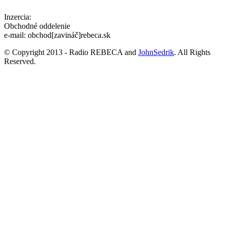
Inzercia:
Obchodné oddelenie
e-mail: obchod[zavináč]rebeca.sk
© Copyright 2013 - Radio REBECA and
JohnSedrik
. All Rights
Reserved.