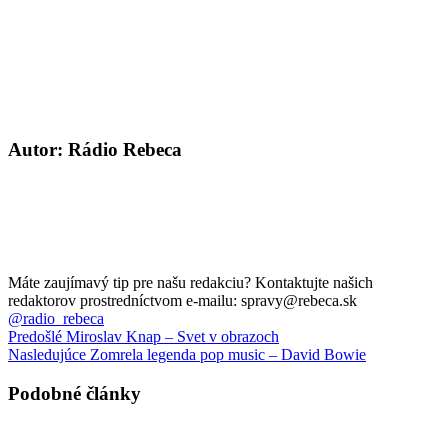
Autor: Rádio Rebeca
Máte zaujímavý tip pre našu redakciu? Kontaktujte našich
redaktorov prostredníctvom e-mailu: spravy@rebeca.sk
@radio_rebeca
Predošlé
Miroslav Knap – Svet v obrazoch
Nasledujúce
Zomrela legenda pop music – David Bowie
Podobné články