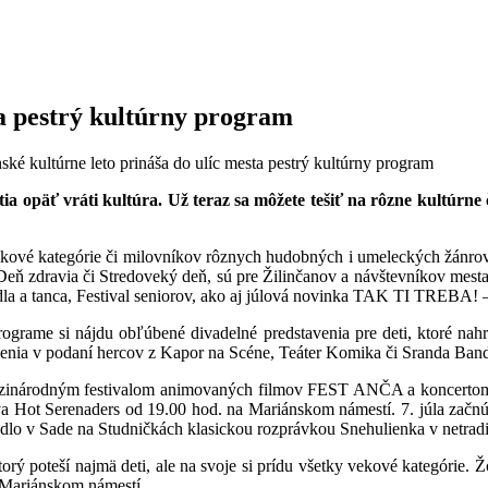
ta pestrý kultúrny program
ské kultúrne leto prináša do ulíc mesta pestrý kultúrny program
tia opäť vráti kultúra. Už teraz sa môžete tešiť na rôzne kultúrne 
vekové kategórie či milovníkov rôznych hudobných i umeleckých žánrov
ň zdravia či Stredoveký deň, sú pre Žilinčanov a návštevníkov mesta p
la a tanca, Festival seniorov, ako aj júlová novinka TAK TI TREBA! –
rograme si nájdu obľúbené divadelné predstavenia pre deti, ktoré nahr
avenia v podaní hercov z Kapor na Scéne, Teáter Komika či Sranda Ban
a medzinárodným festivalom animovaných filmov FEST ANČA a koncertom
lava Hot Serenaders od 19.00 hod. na Mariánskom námestí. 7. júla z
vadlo v Sade na Studničkách klasickou rozprávkou Snehulienka v netra
poteší najmä deti, ale na svoje si prídu všetky vekové kategórie. Žon
a Mariánskom námestí.