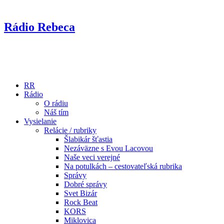
Rádio Rebeca
RR
Rádio
O rádiu
Náš tím
Vysielanie
Relácie / rubriky
Šlabikár šťastia
Nezáväzne s Evou Lacovou
Naše veci verejné
Na potulkách – cestovateľská rubrika
Správy
Dobré správy
Svet Bizár
Rock Beat
KORS
Miklovica