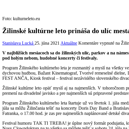
Foto: kulturneleto.eu
Žilinské kultúrne leto prináša do ulíc mes
Stanislava Lucká
25. júna 2021
Aktuálne
Komentáre vypnuté
na Žilin
V najbližších mesiacoch sa do žilinských ulíc, parkov a na námes
pod holým nebom, hudobné koncerty či festivaly.
Program Žilinského kultúrneho leta je rozmanitý a myslí na všetky 
dychovou hudbou, Bažant Kinematograf, Tvorivé remeselné dielne, De
FEST ANČA, Kiosk festival – festival nezávislého slovenského divad
Žilinské kultúrne leto opäť myslí aj na najmenších. V tohoročnom p
premení na divadelné javisko a pre najmenších sú pripravené predst
Program Žilinského kultúrneho leta štartuje už vo štvrtok 1. júl
júla sa môžu Žilinčania tešiť na koncerty Doris Day Band a Bratis
Fatranka, o 17.00 hod. je zas pre najmenších naplánované detské di
Festival humoru TAK TI TREBA! je úplne nový formát podujatia, ktorý 
Nosy Clowndoktors na to všetko sa môžete tešiť v sobotu 24. júla n