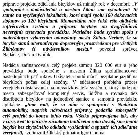
príprave projektu zdieľania bicyklov už minulý rok v decembri.
„
V
spolupráci s dodávateľmi a mestom Žilina sme
vybudovali 20
staníc na vytýčených lokalitách, ktoré majú spolu 160 dokovacích
stojanov so
120 bicyklami. Momentálne nás čaká ešte aktivácia
softvérového systému a príprava bicyklov
na dvojtýždňovú
neverejnú testovaciu prevádzku. Následne bude systém spolu s
materiálnym
vybavením odovzdaný mestu Žilina. V
eríme, že sa
bicykle stanú alternatívnym dopravným prostriedkom pre
všetkých
Žilinčanov či návštevníkov mesta,“
povedal správca
Nadácie, Dušan Dvořák.
Nadácia zafinancovala celý projekt sumou 320 000 eur a jeho
prevádzku bude spoločne s mestom Žilina spolufinancovať
nasledujúcich päť rokov. Užívatelia budú môcť bezplatne jazdiť na
bicykloch počas celej sezóny. V súčasnosti prebieha proces
verejného obstarávania na prevádzkovateľa systému, ktorý bude pre
mesto zabezpečovať kompletný servis, údržbu a rovnako tiež
distribúciu bicyklov na jednotlivé stanice a samotnú prevádzku
aplikácie.
„Sme radi, že sa nám v spolupráci
s Nadáciou
automobilky, napriek náročnosti prípravy, podarilo zabezpečiť
celý
projekt do konca tohto roka. Všetko pripravujeme tak, aby
v čase, keď to počasie začiatkom
budúceho roka dovolí, sme mohli
bicykle bez zbytočného odkladu vyskladniť a spustiť ich
zdieľanie
verejnosti,“
zdôraznil žilinský primátor Igor Choma.