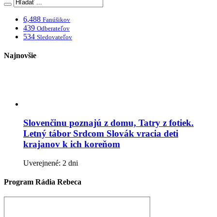
6,488
Fanúšikov
439
Odberateľov
534
Sledovateľov
Najnovšie
Slovenčinu poznajú z domu, Tatry z fotiek.
Letný tábor Srdcom Slovák vracia deti
krajanov k ich koreňom
Uverejnené: 2 dni
Program Rádia Rebeca