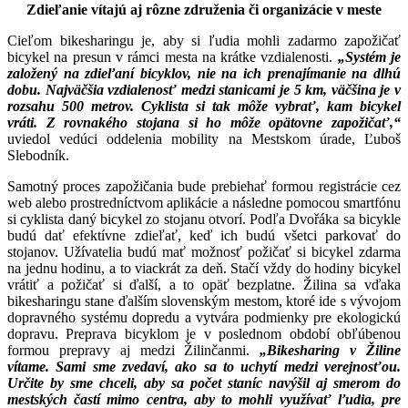
Zdieľanie vítajú aj rôzne združenia či organizácie v meste
Cieľom bikesharingu je, aby si ľudia mohli zadarmo zapožičať
bicykel na presun v rámci mesta na krátke vzdialenosti.
„Systém je
založený na zdieľaní bicyklov, nie na ich prenajímanie na dlhú
dobu. Najväčšia
vzdialenosť medzi stanicami je 5 km, väčšina je v
rozsahu 500 metrov. Cyklista si tak môže
vybrať, kam bicykel
vráti. Z rovnakého stojana si ho môže opätovne zapožičať,“
uviedol vedúci oddelenia mobility na Mestskom úrade, Ľuboš
Slebodník.
Samotný proces zapožičania bude prebiehať formou registrácie cez
web alebo prostredníctvom aplikácie a následne pomocou smartfónu
si cyklista daný bicykel zo stojanu otvorí. Podľa Dvořáka sa bicykle
budú dať efektívne zdieľať, keď ich budú všetci parkovať do
stojanov. Užívatelia budú mať možnosť požičať si bicykel zdarma
na jednu hodinu, a to viackrát za deň. Stačí vždy do hodiny bicykel
vrátiť a požičať si ďalší, a to opäť bezplatne. Žilina sa vďaka
bikesharingu stane ďalším slovenským mestom, ktoré ide s vývojom
dopravného systému dopredu a vytvára podmienky pre ekologickú
dopravu. Preprava bicyklom je v poslednom období obľúbenou
formou prepravy aj medzi Žilinčanmi.
„Bikesharing v Žiline
vítame. Sami sme zvedaví, ako sa to uchytí medzi verejnosťou.
Určite by sme chceli, aby sa počet staníc navýšil aj smerom do
mestských častí mimo centra, aby to mohli využívať ľudia, pre