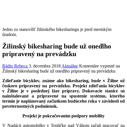
Jedno zo stanovíšť žilinského bikesharingu je pred mestským
úradom.
Žilinský bikesharing bude už onedlho
pripravený na prevádzku
Rádio Rebeca
3. decembra 2018
Aktuálne
Komentáre vypnuté
na
Žilinský bikesharing bude už onedlho pripravený na prevádzku
Zdieľanie bicyklov, známe ako bikesharing, bude v Žiline už
čoskoro pripravený na prevádzku. Projekt zdieľania bicyklov
v Žiline je v poslednej fáze prípravy. Dokovacie stanice sú
nainštalované a pripravené na spustenie systému, ktorého
termín je naplánovaný začiatkom budúceho roka v závislosti od
poveternostných podmienok.
Projekt je pokračovaním podpory mobility
V Nadácii automobilky v Tepličke nad Váhom začali pracovať na