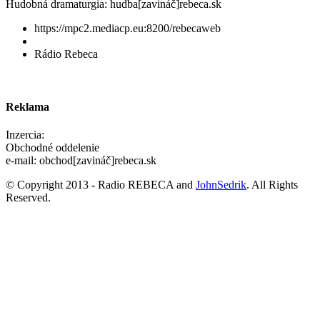
Hudobná dramaturgia: hudba[zavináč]rebeca.sk
https://mpc2.mediacp.eu:8200/rebecaweb
Rádio Rebeca
Reklama
Inzercia:
Obchodné oddelenie
e-mail: obchod[zavináč]rebeca.sk
© Copyright 2013 - Radio REBECA and
JohnSedrik
. All Rights
Reserved.