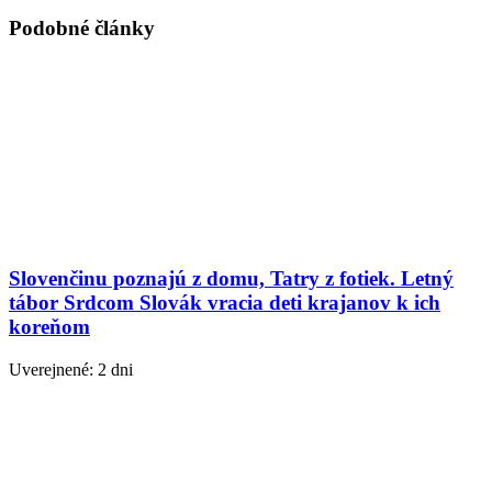
Podobné články
Slovenčinu poznajú z domu, Tatry z fotiek. Letný
tábor Srdcom Slovák vracia deti krajanov k ich
koreňom
Uverejnené: 2 dni