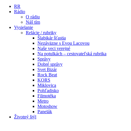
RR
Rádio
O rádiu
Náš tím
Vysielanie
Relácie / rubriky
Šlabikár šťastia
Nezáväzne s Evou Lacovou
Naše veci verejné
Na potulkách – cestovateľská rubrika
Správy
Dobré správy
Svet Bizár
Rock Beat
KORS
Miklovica
Pohľadisko
Filmotéka
Metro
Motoshow
Panelák
Životný štýl