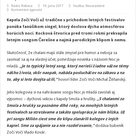
Rádio Rebeca
19. júna 2017
Hudba
,
Nezaradené
na
Komentáre vypnuté
Zoči
Voči
Kapela Zoči Voči už tradične s príchodom letných festivalov
oslavuje
leto
ponúka fanúšikom singel, ktorý doslova dýcha atmosférou
uleteným
horúcich nocí. Rocková štvorica pred tromi rokmi prekvapila
klipom
letným songom Čerešne a najmä parodickým klipom k nemu.
Skutočnosť, že chalani majú stále zmysel pre humor a neboja sa
zasmiať sa aj na vlastný účet, potvrdzuje novinka s názvom Noc je
mladá.
„Je to typický letný song, ktorý nerieši žiadne vážne témy
nášho života, skôr naopak, nabáda poslucháčov na zábavu a na
to, aby si leto dosýta užili,“
hovorí líder Zoči Voči Michal Žitňanský.
Jeho kolegovia si na nahrávanie songu Noc je mladá zavolali aj
výpomoc – dychovú sekciu z kapely Smola a hrušky.
„S chalanmi zo
Smola a hrušky sa poznáme dlhé roky, na mnohých letných
festivaloch sa stretávame a takáto spolupráca je nám blízka. Už
pri songu Milión ciest sme do klipu zlanárili kolegov z iných
kapiel. Sme za spájanie sa a nie rozdeľovanie,“
dodáva bubeník
Zoči Voči Vlado Kovár.