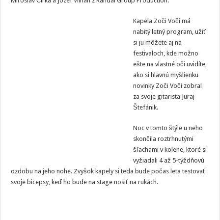
Miroslav Čirka a Jozef Vilhan z Randal Group Production.
Kapela Zoči Voči má
nabitý letný program, užiť
si ju môžete aj na
festivaloch, kde možno
ešte na vlastné oči uvidíte,
ako si hlavnú myšlienku
novinky Zoči Voči zobral
za svoje gitarista Juraj
Štefánik.
Noc v tomto štýle u neho
skončila roztrhnutými
šľachami v kolene, ktoré si
vyžiadali 4 až 5-týždňovú
ozdobu na jeho nohe. Zvyšok kapely si teda bude počas leta testovať
svoje bicepsy, keď ho bude na stage nosiť na rukách.