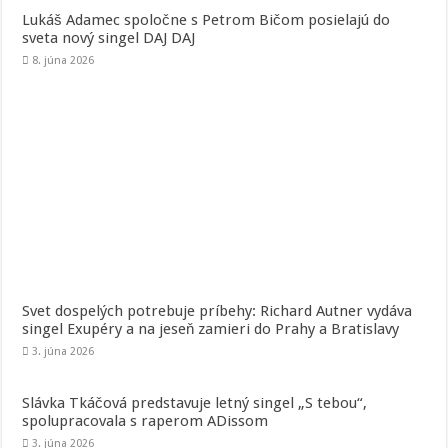
Lukáš Adamec spoločne s Petrom Bičom posielajú do
sveta nový singel DAJ DAJ
8. júna 2026
Svet dospelých potrebuje príbehy: Richard Autner vydáva
singel Exupéry a na jeseň zamieri do Prahy a Bratislavy
3. júna 2026
Slávka Tkáčová predstavuje letný singel „S tebou“,
spolupracovala s raperom ADissom
3. júna 2026