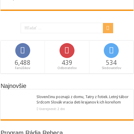
6,488
439
534
Fanúšikov
Odberateľov
Sledovateľov
Najnovšie
Slovenčinu poznajú z domu, Tatry z fotiek. Letný tábor
Srdcom Slovák vracia deti krajanov k ich koreňom
Uverejnené: 2 dni
Program Rádia Rebeca