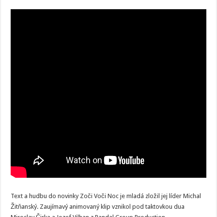
Text a hudbu do novinky Zoči Voči Noc je mladá zložil jej líder Michal
Žitňanský. Zaujímavý animovaný klip vznikol pod taktovkou dua