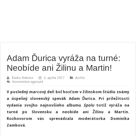
Adam Ďurica vyráža na turné:
Neobíde ani Žilinu a Martin!
Rádio Rebeca
3. apríla 2017
Archív
na
Komentáre vypnuté
Adam
Ďurica
V posledný marcový deň bol hosťom v žilinskom štúdiu známy
vyráža
na
a úspešný slovenský spevák Adam Ďurica. Pri príležitosti
turné:
vydania svojho najnovšieho albumu
Spolu
totiž vyráža na
Neobíde
ani
turné po Slovensku a neobíde ani Žilinu a Martin.
Žilinu
a
Rozhovorom vás sprevádzala moderátorka Dominika
Martin!
Zambová.