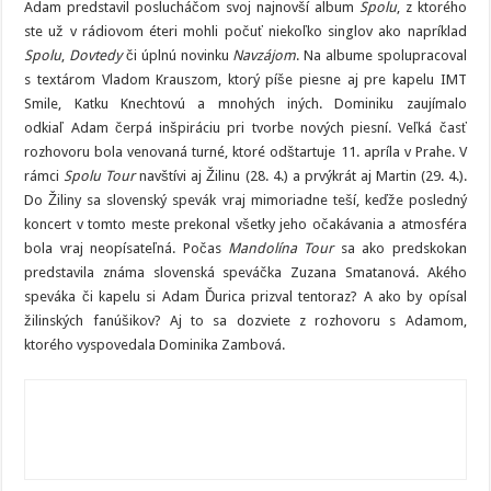
Adam predstavil poslucháčom svoj najnovší album
Spolu
, z ktorého
ste už v rádiovom éteri mohli počuť niekoľko singlov ako napríklad
Spolu
,
Dovtedy
či úplnú novinku
Navzájom
. Na albume spolupracoval
s textárom Vladom Krauszom, ktorý píše piesne aj pre kapelu IMT
Smile, Katku Knechtovú a mnohých iných. Dominiku zaujímalo
odkiaľ Adam čerpá inšpiráciu pri tvorbe nových piesní. Veľká časť
rozhovoru bola venovaná turné, ktoré odštartuje 11. apríla v Prahe. V
rámci
Spolu Tour
navštívi aj
Žilinu (28. 4.) a prvýkrát aj Martin (29. 4.).
Do Žiliny sa slovenský spevák vraj mimoriadne teší, keďže posledný
koncert v tomto meste prekonal všetky jeho očakávania a atmosféra
bola vraj neopísateľná. Počas
Mandolína Tour
sa ako predskokan
predstavila známa slovenská speváčka Zuzana Smatanová. Akého
speváka či kapelu si Adam Ďurica prizval tentoraz? A ako by opísal
žilinských fanúšikov? Aj to sa dozviete z rozhovoru s Adamom,
ktorého vyspovedala Dominika Zambová.